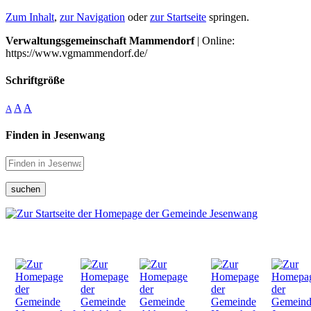
Zum Inhalt
,
zur Navigation
oder
zur Startseite
springen.
Verwaltungsgemeinschaft Mammendorf
| Online:
https://www.vgmammendorf.de/
Schriftgröße
A
A
A
Finden in Jesenwang
suchen