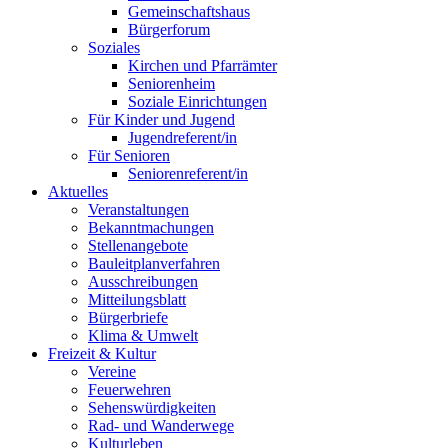
Gemeinschaftshaus
Bürgerforum
Soziales
Kirchen und Pfarrämter
Seniorenheim
Soziale Einrichtungen
Für Kinder und Jugend
Jugendreferent/in
Für Senioren
Seniorenreferent/in
Aktuelles
Veranstaltungen
Bekanntmachungen
Stellenangebote
Bauleitplanverfahren
Ausschreibungen
Mitteilungsblatt
Bürgerbriefe
Klima & Umwelt
Freizeit & Kultur
Vereine
Feuerwehren
Sehenswürdigkeiten
Rad- und Wanderwege
Kulturleben