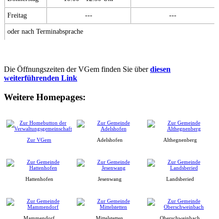
Freitag
---
---
oder nach Terminabsprache
Die Öffnungszeiten der VGem finden Sie über
diesen
weiterführenden Link
Weitere Homepages:
Zur VGem
Adelshofen
Althegnenberg
Hattenhofen
Jesenwang
Landsberied
Mammendorf
Mittelstetten
Oberschweinbach