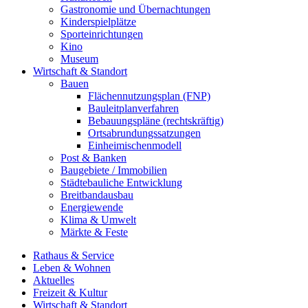
Gastronomie und Übernachtungen
Kinderspielplätze
Sporteinrichtungen
Kino
Museum
Wirtschaft & Standort
Bauen
Flächennutzungsplan (FNP)
Bauleitplanverfahren
Bebauungspläne (rechtskräftig)
Ortsabrundungssatzungen
Einheimischenmodell
Post & Banken
Baugebiete / Immobilien
Städtebauliche Entwicklung
Breitbandausbau
Energiewende
Klima & Umwelt
Märkte & Feste
Rathaus & Service
Leben & Wohnen
Aktuelles
Freizeit & Kultur
Wirtschaft & Standort