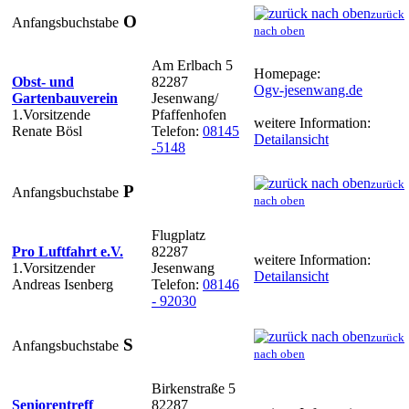
zurück
O
Anfangsbuchstabe
nach oben
Am Erlbach 5
Homepage:
Obst- und
82287
Ogv-jesenwang.de
Gartenbauverein
Jesenwang/
1.Vorsitzende
Pfaffenhofen
weitere Information:
Renate Bösl
Telefon:
08145
Detailansicht
-5148
zurück
P
Anfangsbuchstabe
nach oben
Flugplatz
Pro Luftfahrt e.V.
82287
weitere Information:
1.Vorsitzender
Jesenwang
Detailansicht
Andreas Isenberg
Telefon:
08146
- 92030
zurück
S
Anfangsbuchstabe
nach oben
Birkenstraße 5
Seniorentreff
82287