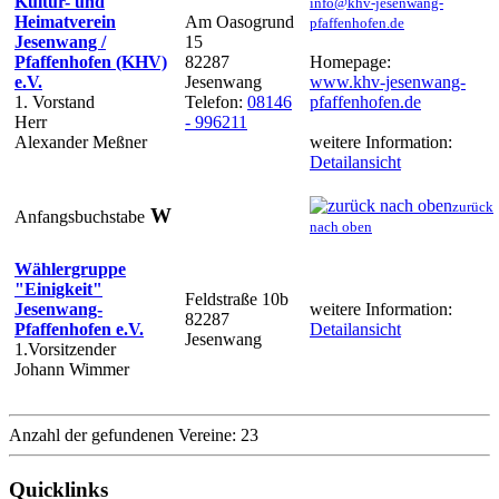
Kultur- und
info@khv-jesenwang-
Heimatverein
Am Oasogrund
pfaffenhofen.de
Jesenwang /
15
Pfaffenhofen (KHV)
82287
Homepage:
e.V.
Jesenwang
www.khv-jesenwang-
1. Vorstand
Telefon:
08146
pfaffenhofen.de
Herr
- 996211
Alexander Meßner
weitere Information:
Detailansicht
zurück
W
Anfangsbuchstabe
nach oben
Wählergruppe
"Einigkeit"
Feldstraße 10b
Jesenwang-
weitere Information:
82287
Pfaffenhofen e.V.
Detailansicht
Jesenwang
1.Vorsitzender
Johann Wimmer
Anzahl der gefundenen Vereine: 23
Quicklinks