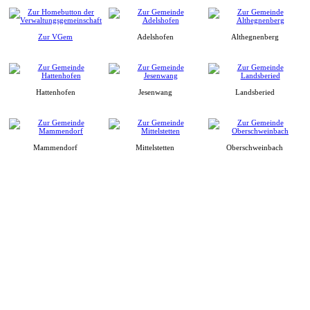
Zur VGem
Adelshofen
Althegnenberg
Hattenhofen
Jesenwang
Landsberied
Mammendorf
Mittelstetten
Oberschweinbach