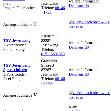
weitere Information:
Frau
Jesenwang
Detailansicht
Irmgard Oberbacher
Telefon:
08146
- 1733
zurück
T
Anfangsbuchstabe
nach oben
Kirchstr. 3
TSV Jesenwang
82287
weitere Information:
1.Vorsitzender
Jesenwang
Detailansicht
Florian Stangl
Telefon:
015115601860
Grafrather
TSV Jesenwang
Straße 3
Sportschützen
82287
weitere Information:
1.Vorsitzender
Jesenwang
Detailansicht
Josef Eibl jun.
Telefon:
08146
- 94400
zurück
V
Anfangsbuchstabe
nach oben
Mail: