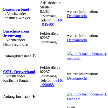
Adelshofener
Straße 7
Bauernverband
82287
weitere Information:
1. Vorsitzender
Jesenwang
Detailansicht
Johannes Winkler
Telefon:
08146
- 945488
Burschenverein
Feldstraße 2
Jesenwang
weitere Information:
82287
1.Vorsitzender
Detailansicht
Jesenwang
Nico Fraunhofer
zurück
C
Anfangsbuchstabe
nach oben
Feldstraße 23
CSU - Ortsverband
82287
weitere Information:
1.Vorsitzender
Jesenwang
Detailansicht
Karlheinz Pangerl
Telefon:
08146
- 998088
zurück
E
Anfangsbuchstabe
nach oben
Mail: