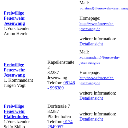
Mail:
vorstand@feuerwehr-jesenwan
Freiwillige
Feuerwehr
Homepage:
Jesenwang
http://www.feuerwehr-
1.Vorsitzender
jesenwang.de
Anton Herele
weitere Information:
Detailansicht
Mail:
kommandant@feuerwehr-
Kapellenstraße
jesenwang.de
Freiwillige
2
Feuerwehr
82287
Homepage:
Jesenwang
Jesenwang
http://www.feuerwehr-
1. Kommandant
Telefon:
08146
jesenwang.de
Jürgen Vogt
- 996389
weitere Information:
Detailansicht
Freiwillige
Dorfstraße 7
Feuerwehr
82287
weitere Information:
Pfaffenhofen
Pfaffenhofen
Detailansicht
1.Vorsitzender
Telefon:
0174
Sejfo Skiljo
2849957