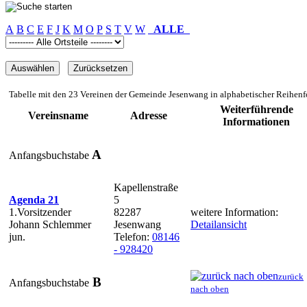
A
B
C
E
F
J
K
M
O
P
S
T
V
W
ALLE
Tabelle mit den 23 Vereinen der Gemeinde Jesenwang in alphabetischer Reihenf
Weiterführende
Vereinsname
Adresse
Informationen
A
Anfangsbuchstabe
Kapellenstraße
Agenda 21
5
1.Vorsitzender
82287
weitere Information:
Johann Schlemmer
Jesenwang
Detailansicht
jun.
Telefon:
08146
- 928420
zurück
B
Anfangsbuchstabe
nach oben