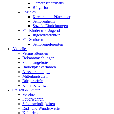
Gemeinschaftshaus
Bürgerforum
Soziales
Kirchen und Pfarrämter
Seniorenheim
Soziale Einrichtungen
Für Kinder und Jugend
Jugendreferent/in
Für Senioren
Seniorenreferent/in
Aktuelles
Veranstaltungen
Bekanntmachungen
Stellenangebote
Bauleitplanverfahren
Ausschreibungen
Mitteilungsblatt
Bürgerbriefe
Klima & Umwelt
Freizeit & Kultur
Vereine
Feuerwehren
Sehenswürdigkeiten
Rad- und Wanderwege
Kulturleben