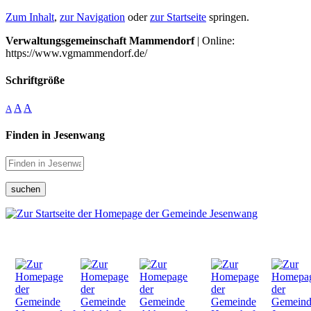
Zum Inhalt
,
zur Navigation
oder
zur Startseite
springen.
Verwaltungsgemeinschaft Mammendorf
| Online:
https://www.vgmammendorf.de/
Schriftgröße
A
A
A
Finden in Jesenwang
suchen