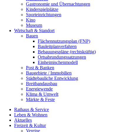
Gastronomie und Übernachtungen
Kinderspielplätze
Sporteinrichtungen
Kino
Museum
Wirtschaft & Standort
Bauen
Flächennutzungsplan (FNP)
Bauleitplanverfahren
Bebauungspläne (rechtskräftig)
Ortsabrundungssatzungen
Einheimischenmodell
Post & Banken
Baugebiete / Immobilien
Städtebauliche Entwicklung
Breitbandausbau
Energiewende
Klima & Umwelt
Märkte & Feste
Rathaus & Service
Leben & Wohnen
Aktuelles
Freizeit & Kultur
Vereine