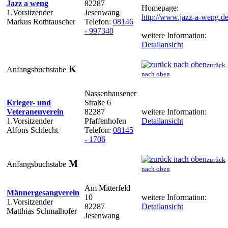
Jazz a weng
82287
Homepage:
1.Vorsitzender
Jesenwang
http://www.jazz-a-weng.d
Markus Rothtauscher
Telefon:
08146
- 997340
weitere Information:
Detailansicht
zurück
K
Anfangsbuchstabe
nach oben
Nassenhausener
Krieger- und
Straße 6
Veteranenverein
82287
weitere Information:
1.Vorsitzender
Pfaffenhofen
Detailansicht
Alfons Schlecht
Telefon:
08145
- 1706
zurück
M
Anfangsbuchstabe
nach oben
Am Mitterfeld
Männergesangverein
10
weitere Information:
1.Vorsitzender
82287
Detailansicht
Matthias Schmalhofer
Jesenwang