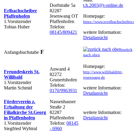
Dorfstraße 5a
t.h.2003@t-online.de
Erlbachscheiber
82287
Pfaffenhofen
Jesenwang OT
Homepage:
1.Vorsitzender
Pfaffenhofen
https://www.sverlbachscheiber.
Tobias Huber
Telefon:
08145/809421
weitere Information:
Detailansicht
zurück
F
Anfangsbuchstabe
nach oben
Homepage:
Anwand 4
Freundeskreis St.
http://www.willibaldritt-
82272
Willibald
jesenwang.de
Grunertshofen
1.Vorsitzender
Telefon:
Martin Schmid
weitere Information:
0170/9963931
Detailansicht
Förderverein z.
Nassenhauser
Erhaltung der
Straße 2
Filialkirche St.Georg
82287
weitere Information:
in Pfaffenhofen
Pfaffenhofen
Detailansicht
1.Vorsitzender
Telefon:
08145
Siegfried Wybiral
- 6960