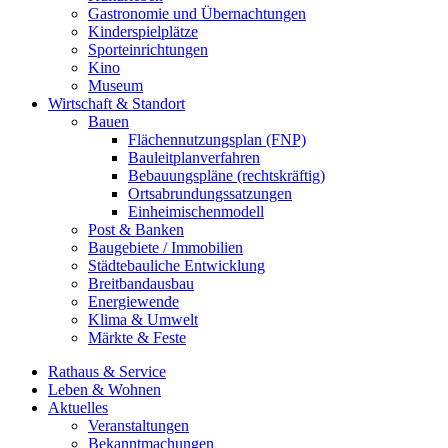
Gastronomie und Übernachtungen
Kinderspielplätze
Sporteinrichtungen
Kino
Museum
Wirtschaft & Standort
Bauen
Flächennutzungsplan (FNP)
Bauleitplanverfahren
Bebauungspläne (rechtskräftig)
Ortsabrundungssatzungen
Einheimischenmodell
Post & Banken
Baugebiete / Immobilien
Städtebauliche Entwicklung
Breitbandausbau
Energiewende
Klima & Umwelt
Märkte & Feste
Rathaus & Service
Leben & Wohnen
Aktuelles
Veranstaltungen
Bekanntmachungen