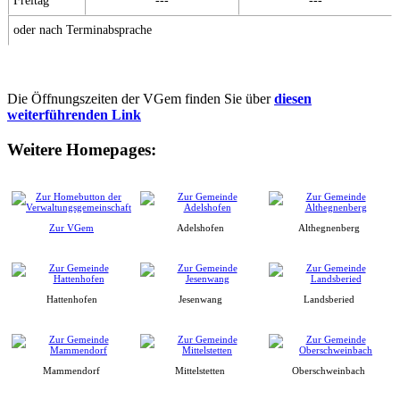
Freitag
---
---
oder nach Terminabsprache
Die Öffnungszeiten der VGem finden Sie über
diesen
weiterführenden Link
Weitere Homepages:
Zur VGem
Adelshofen
Althegnenberg
Hattenhofen
Jesenwang
Landsberied
Mammendorf
Mittelstetten
Oberschweinbach