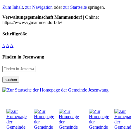
Zum Inhalt
,
zur Navigation
oder
zur Startseite
springen.
Verwaltungsgemeinschaft Mammendorf
| Online:
https://www.vgmammendorf.de/
Schriftgröße
A
A
A
Finden in Jesenwang
suchen