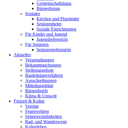
Gemeinschaftshaus
Bürgerforum
Soziales
Kirchen und Pfarrämter
Seniorenheim
Soziale Einrichtungen
Für Kinder und Jugend
Jugendreferent/in
Für Senioren
Seniorenreferent/in
Aktuelles
Veranstaltungen
Bekanntmachungen
Stellenangebote
Bauleitplanverfahren
Ausschreibungen
Mitteilungsblatt
Bürgerbriefe
Klima & Umwelt
Freizeit & Kultur
Vereine
Feuerwehren
Sehenswürdigkeiten
Rad- und Wanderwege
Kulturleben