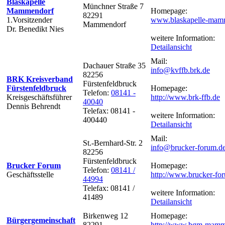
Blaskapelle
Münchner Straße 7
Mammendorf
Homepage:
82291
1.Vorsitzender
www.blaskapelle-mam
Mammendorf
Dr. Benedikt Nies
weitere Information:
Detailansicht
Mail:
Dachauer Straße 35
info@kvffb.brk.de
82256
BRK Kreisverband
Fürstenfeldbruck
Fürstenfeldbruck
Homepage:
Telefon:
08141 -
Kreisgeschäftsführer
http://www.brk-ffb.de
40040
Dennis Behrendt
Telefax: 08141 -
weitere Information:
400440
Detailansicht
Mail:
St.-Bernhard-Str. 2
info@brucker-forum.d
82256
Fürstenfeldbruck
Brucker Forum
Homepage:
Telefon:
08141 /
Geschäftsstelle
http://www.brucker-fo
44994
Telefax: 08141 /
weitere Information:
41489
Detailansicht
Birkenweg 12
Homepage:
Bürgergemeinschaft
82291
http://www.bgm-mamm