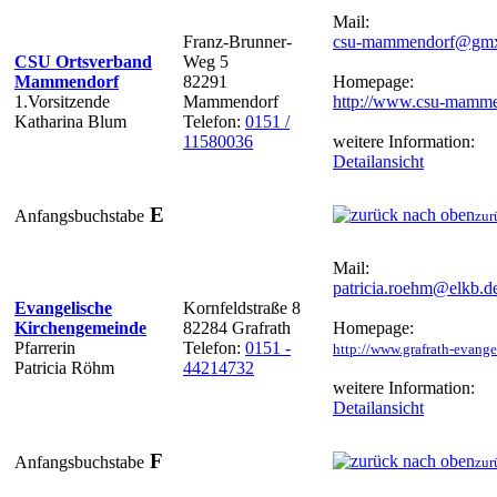
Mail:
Franz-Brunner-
csu-mammendorf@gmx
CSU Ortsverband
Weg 5
Mammendorf
82291
Homepage:
1.Vorsitzende
Mammendorf
http://www.csu-mamme
Katharina Blum
Telefon:
0151 /
11580036
weitere Information:
Detailansicht
E
Anfangsbuchstabe
zur
Mail:
patricia.roehm@elkb.d
Evangelische
Kornfeldstraße 8
Kirchengemeinde
82284 Grafrath
Homepage:
Pfarrerin
Telefon:
0151 -
http://www.grafrath-evange
Patricia Röhm
44214732
weitere Information:
Detailansicht
F
Anfangsbuchstabe
zur