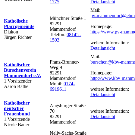
1775
Detailansicht
Mail:
pv-mammendorf@ebm
Münchner Straße 1
Katholische
82291
Pfarrgemeinde
Homepage:
Mammendorf
Diakon
https://www.pv-mamme
Telefon:
08145 -
Jürgen Richter
1503
weitere Information:
Detailansicht
Mail:
Franz-Brunner-
burschen@kbv-mamme
Katholischer
Weg 9
Burschenverein
82291
Homepage:
Mammendorf e.V.
Mammendorf
http://www.kbv-mamme
1.Vorsitzender
Mobil:
0174-
Aaron Bathe
6919611
weitere Information:
Detailansicht
Katholischer
Augsburger Straße
deutscher
70
weitere Information:
Frauenbund
82291
Detailansicht
1.Vorsitzende
Mammendorf
Nicole Bauer
Nelly-Sachs-Straße