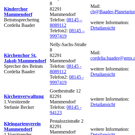
8
Mail:
Kinderchor
82291
cb@Baader-Planetariu
Mammendorf
Mammendorf
Beiratssprechering
Telefon:
08145 –
weitere Information:
Cordelia Baader
8089112
Detailansicht
Telefon2:
08145 –
9997419
Nelly-Sachs-Straße
8
Mail:
Kirchenchor St.
82291
cordelia.baader@gmx.
Jakob Mammendorf
Mammendorf
Sprecher des Beirats
Telefon:
08145 -
weitere Information:
Cordelia Baader
8089112
Detailansicht
Telefon2:
08145 -
9997419
Goethestraße 12
Kirchenverwaltung
82291
weitere Information:
1.Vorsitzende
Mammendorf
Detailansicht
Stefanie Becker
Telefon:
08145 -
94123
Pestalozzistraße 2
Kleingartenverein
82291
Mammendorf
weitere Information:
Mammendorf
1.Vorsitzender
Detailansicht