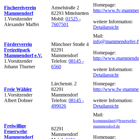
Homepage:
Fischereiverein
Amselstraße 2
http://www.fv-mammen
Mammendorf
82293 Mittelstetten
1.Vorsitzender
Mobil:
01525 -
weitere Information:
Alexander Maffei
7607501
Detailansicht
Mail:
info@mammendorfer-f
Förderverein
Münchner Straße 4
Freizeitpark
82291
Homepage:
Mammendorf e.V.
Mammendorf
http://www.mammendor
1.Vorsitzender
Telefon:
08145 -
Johann Thurner
6560
weitere Information:
Detailansicht
Lärchenstr. 2
Homepage:
Freie Wähler
82291
http://www.fw-mamme
1.Vorsitzender
Mammendorf
Albert Dobner
Telefon:
08145 -
weitere Information:
499026
Detailansicht
Mail:
kommandant@feuerwehr-
Freiwillige
mammendorf.de
82291
Feuerwehr
Mammendorf
Mammendorf
Homepage: