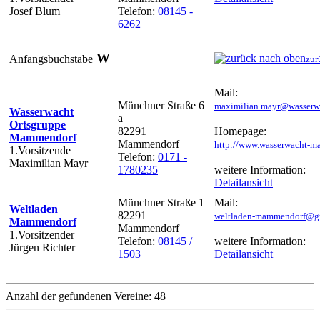
Josef Blum
Telefon:
08145 -
6262
W
Anfangsbuchstabe
zur
Mail:
Münchner Straße 6
maximilian.mayr@wasserw
Wasserwacht
a
Ortsgruppe
82291
Homepage:
Mammendorf
Mammendorf
http://www.wasserwacht-m
1.Vorsitzende
Telefon:
0171 -
Maximilian Mayr
1780235
weitere Information:
Detailansicht
Münchner Straße 1
Mail:
Weltladen
82291
weltladen-mammendorf@g
Mammendorf
Mammendorf
1.Vorsitzender
Telefon:
08145 /
weitere Information:
Jürgen Richter
1503
Detailansicht
Anzahl der gefundenen Vereine: 48