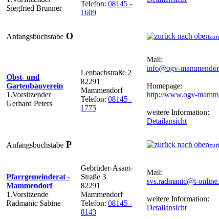
Telefon:
08145 -
Siegfried Brunner
1609
O
Anfangsbuchstabe
zur
Mail:
info@ogv-mammendor
Lenbachstraße 2
Obst- und
82291
Gartenbauverein
Homepage:
Mammendorf
1.Vorsitzender
http://www.ogv-mamme
Telefon:
08145 -
Gerhard Peters
1775
weitere Information:
Detailansicht
P
Anfangsbuchstabe
zur
Gebrüder-Asam-
Mail:
Pfarrgemeinderat -
Straße 3
svs.radmanic@t-online
Mammendorf
82291
1.Vorsitzende
Mammendorf
weitere Information:
Radmanic Sabine
Telefon:
08145 -
Detailansicht
8143