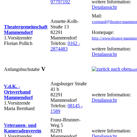
97797192
weitere Information:
Detailansicht
Mail:
Annette-Kolb-
vorstand@theater-mammen
Theatergemeinschaft
Straße 13
Mammendorf
82291
Homepage:
1.Vorsitzender
Mammendorf
http://www.theater-mamme
Florian Pollich
Telefon:
0162 -
2874483
weitere Information:
Detailansicht
V
Anfangsbuchstabe
zur
Augsburger Straße
V.d.K. -
41 b
Ortsverband
82291
weitere Information:
Mammendorf
Mammendorf
Detailansicht
1.Vorsitzende
Telefon:
08145 -
Maria Bernhard
1589
Franz-Brunner-
Veteranen- und
Weg 5
Kameradenverein
82291
weitere Information:
1.Vorsitzender
Mammendorf
Detailansicht