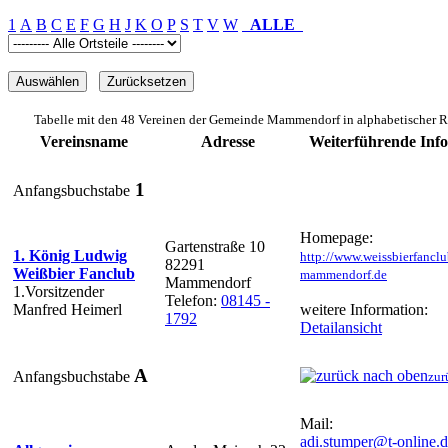
1
A
B
C
E
F
G
H
J
K
O
P
S
T
V
W
ALLE
Tabelle mit den 48 Vereinen der Gemeinde Mammendorf in alphabetischer R
Vereinsname
Adresse
Weiterführende Inf
1
Anfangsbuchstabe
Homepage:
Gartenstraße 10
1. König Ludwig
http://www.weissbierfanclu
82291
Weißbier Fanclub
mammendorf.de
Mammendorf
1.Vorsitzender
Telefon:
08145 -
Manfred Heimerl
weitere Information:
1792
Detailansicht
A
Anfangsbuchstabe
zur
Mail:
adi.stumper@t-online.