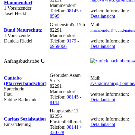
Mammendorf
Mammendorf
1.Vorsitzender
Telefon:
08145 /
weitere Information:
Josef Heckl
8595
Detailansicht
Grottenstraße 15 b
Mail:
Bund Naturschutz
82291
mammendorf@bund-naturs
1.Vorsitzende
Mammendorf
Daniela Riedel
Telefon:
0179 -
weitere Information:
6959066
Detailansicht
C
Anfangsbuchstabe
zur
Gebrüder-Asam-
Cantabo
Mail:
Str. 3
(Pfarrverbandschor)
svs.radmanic@t-online
82291
Sprecherin
Mammendorf
Frau
weitere Information:
Telefon:
08145 -
Sabine Radmanic
Detailansicht
8143
Hauptstraße 11
82256
Caritas Sozialstation
weitere Information:
Fürstenfeldbruck
Einsatzleitung
Detailansicht
Telefon:
08141 /
320728