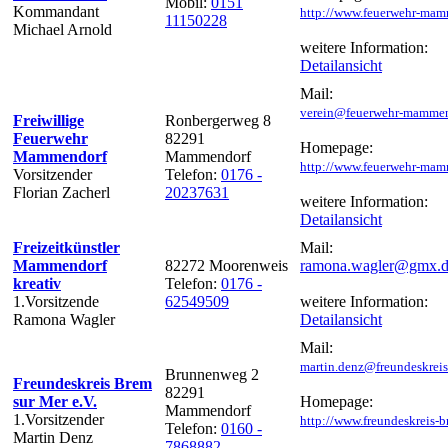
Mobil:
0151
Kommandant
http://www.feuerwehr-mam
11150228
Michael Arnold
weitere Information:
Detailansicht
Mail:
verein@feuerwehr-mammen
Freiwillige
Ronbergerweg 8
Feuerwehr
82291
Homepage:
Mammendorf
Mammendorf
http://www.feuerwehr-mam
Vorsitzender
Telefon:
0176 -
Florian Zacherl
20237631
weitere Information:
Detailansicht
Freizeitkünstler
Mail:
Mammendorf
82272 Moorenweis
ramona.wagler@gmx.
kreativ
Telefon:
0176 -
1.Vorsitzende
62549509
weitere Information:
Ramona Wagler
Detailansicht
Mail:
martin.denz@freundeskrei
Brunnenweg 2
Freundeskreis Brem
82291
sur Mer e.V.
Homepage:
Mammendorf
1.Vorsitzender
http://www.freundeskreis-b
Telefon:
0160 -
Martin Denz
7868882