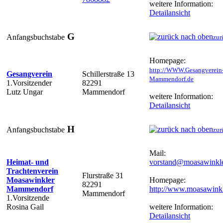
weitere Information:
Detailansicht
G
Anfangsbuchstabe
zur
Homepage:
http://WWW.Gesangverein
Gesangverein
Schillerstraße 13
Mammendorf.de
1.Vorsitzender
82291
Lutz Ungar
Mammendorf
weitere Information:
Detailansicht
H
Anfangsbuchstabe
zur
Mail:
Heimat- und
vorstand@moasawinkle
Trachtenverein
Flurstraße 31
Moasawinkler
Homepage:
82291
Mammendorf
http://www.moasawinkl
Mammendorf
1.Vorsitzende
Rosina Gail
weitere Information:
Detailansicht