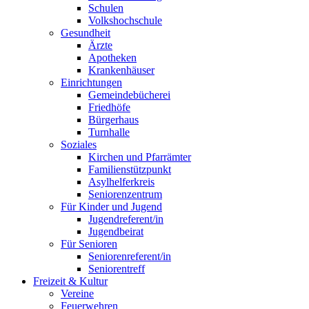
Schulen
Volkshochschule
Gesundheit
Ärzte
Apotheken
Krankenhäuser
Einrichtungen
Gemeindebücherei
Friedhöfe
Bürgerhaus
Turnhalle
Soziales
Kirchen und Pfarrämter
Familienstützpunkt
Asylhelferkreis
Seniorenzentrum
Für Kinder und Jugend
Jugendreferent/in
Jugendbeirat
Für Senioren
Seniorenreferent/in
Seniorentreff
Freizeit & Kultur
Vereine
Feuerwehren