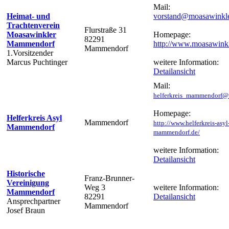
Mail:
Heimat- und
vorstand@moasawinkle
Trachtenverein
Flurstraße 31
Moasawinkler
Homepage:
82291
Mammendorf
http://www.moasawinkl
Mammendorf
1.Vorsitzender
Marcus Puchtinger
weitere Information:
Detailansicht
Mail:
helferkreis_mammendorf@
Homepage:
Helferkreis Asyl
Mammendorf
http://www.helferkreis-asyl
Mammendorf
mammendorf.de/
weitere Information:
Detailansicht
Historische
Franz-Brunner-
Vereinigung
Weg 3
weitere Information:
Mammendorf
82291
Detailansicht
Ansprechpartner
Mammendorf
Josef Braun