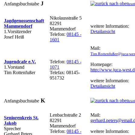
J
Anfangsbuchstabe
zur
Nikolausstraße 5
Jagdgenossenschaft
82291
Mammendorf
weitere Information:
Mammendorf
1.Vorsitzender
Detailansicht
Telefon:
08145 -
Josef Heiß
1601
Mail:
Tim.Rottenfußer@juca-wes
Jugendcafe e.V.
Telefon:
08145 -
Homepage:
1.Vorstand
1071
http://www.juca-west.d
Tim Rottenfußer
Telefax: 08145-
951732
weitere Information:
Detailansicht
K
Anfangsbuchstabe
zur
Lenbachstraße 2
Mail:
Seniorenkreis St.
82291
gerhard.peters@email.
Jakob
Mammendorf
Sprecher
Telefon:
08145 -
weitere Information:
Gerhard Peters