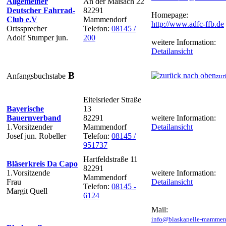
Allgemeiner
An der Maisach 22
Deutscher Fahrrad-
82291
Homepage:
Club e.V
Mammendorf
http://www.adfc-ffb.de
Ortssprecher
Telefon:
08145 /
Adolf Stumper jun.
200
weitere Information:
Detailansicht
B
Anfangsbuchstabe
zur
Eitelsrieder Straße
Bayerische
13
Bauernverband
82291
weitere Information:
1.Vorsitzender
Mammendorf
Detailansicht
Josef jun. Robeller
Telefon:
08145 /
951737
Hartfeldstraße 11
Bläserkreis Da Capo
82291
1.Vorsitzende
weitere Information:
Mammendorf
Frau
Detailansicht
Telefon:
08145 -
Margit Quell
6124
Mail:
info@blaskapelle-mammen