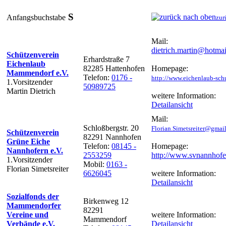
S
Anfangsbuchstabe
zur
Mail:
dietrich.martin@hotmai
Schützenverein
Erhardstraße 7
Eichenlaub
82285 Hattenhofen
Homepage:
Mammendorf e.V.
Telefon:
0176 -
http://www.eichenlaub-sch
1.Vorsitzender
50989725
Martin Dietrich
weitere Information:
Detailansicht
Mail:
Schloßbergstr. 20
Florian.Simetsreiter@gmai
Schützenverein
82291 Nannhofen
Grüne Eiche
Telefon:
08145 -
Homepage:
Nannhofern e.V.
2553259
http://www.svnannhofe
1.Vorsitzender
Mobil:
0163 -
Florian Simetsreiter
6626045
weitere Information:
Detailansicht
Sozialfonds der
Birkenweg 12
Mammendorfer
82291
Vereine und
weitere Information:
Mammendorf
Verbände e.V.
Detailansicht