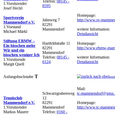
Telefon:
08145 -
1.Vorsitzender
8595
Josef Heckl
Homepage:
Sportverein
Jahnweg 7
http://www.sv-mammen
Mammendorf e.V.
82291
1.Vorstand
Mammendorf
weitere Information:
Michael Märkl
Detailansicht
Stiftung EBMW –
Hartfeldstraße 11
Homepage:
Ein bisschen mehr
82291
http://www.ebmw-mam
Wir und ein
Mammendorf
bisschen weniger Ich
Telefon:
08145 -
weitere Information:
1.Vorsitzende
6124
Detailansicht
Margit Quell
T
Anfangsbuchstabe
zur
Mail:
Schwarzgrabenweg
tc-mammendorf@gmx.
Tennisclub
12
Mammendorf e.V.
82291
Homepage:
1.Vorsitzender
Mammendorf
http://www.tc-mammen
Markus Maurer
Telefon:
0160 -