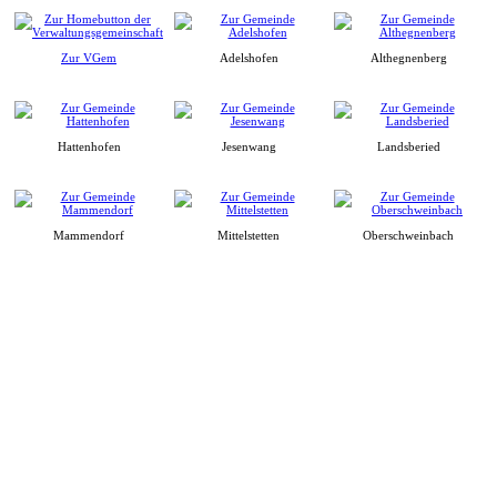
Zur VGem
Adelshofen
Althegnenberg
Hattenhofen
Jesenwang
Landsberied
Mammendorf
Mittelstetten
Oberschweinbach