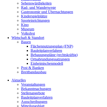
Sehenswürdigkeiten
Rad- und Wanderwege
Gastronomie und Übernachtungen
Kinderspielplätze
Sporteinrichtungen
Kino
Museum
Volksfest
Wirtschaft & Standort
Bauen
Flächennutzungsplan (FNP)
Bauleitplanverfahren
Bebauungspläne (rechtskräftig)
Ortsabrundungssatzungen
Einheimischenmodell
Post & Banken
Breitbandausbau
Aktuelles
Veranstaltungen
Bekanntmachungen
Stellenangebote
Bauleitplanverfahren
Ausschreibungen
Mitteilungsblatt