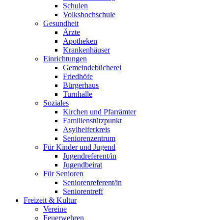
Schulen
Volkshochschule
Gesundheit
Ärzte
Apotheken
Krankenhäuser
Einrichtungen
Gemeindebücherei
Friedhöfe
Bürgerhaus
Turnhalle
Soziales
Kirchen und Pfarrämter
Familienstützpunkt
Asylhelferkreis
Seniorenzentrum
Für Kinder und Jugend
Jugendreferent/in
Jugendbeirat
Für Senioren
Seniorenreferent/in
Seniorentreff
Freizeit & Kultur
Vereine
Feuerwehren