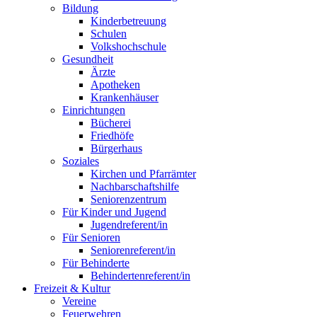
Bildung
Kinderbetreuung
Schulen
Volkshochschule
Gesundheit
Ärzte
Apotheken
Krankenhäuser
Einrichtungen
Bücherei
Friedhöfe
Bürgerhaus
Soziales
Kirchen und Pfarrämter
Nachbarschaftshilfe
Seniorenzentrum
Für Kinder und Jugend
Jugendreferent/in
Für Senioren
Seniorenreferent/in
Für Behinderte
Behindertenreferent/in
Freizeit & Kultur
Vereine
Feuerwehren