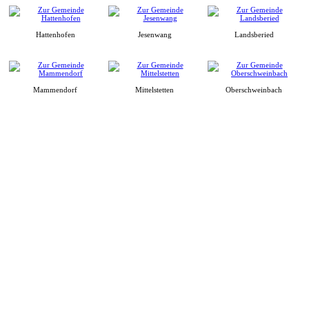
Hattenhofen
Jesenwang
Landsberied
Mammendorf
Mittelstetten
Oberschweinbach