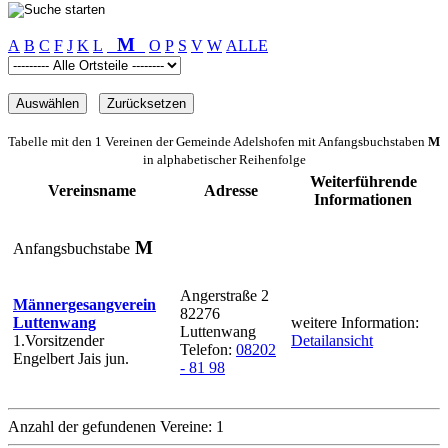
M
A
B
C
F
J
K
L
O
P
S
V
W
ALLE
Tabelle mit den 1 Vereinen der Gemeinde Adelshofen mit Anfangsbuchstaben
M
in alphabetischer Reihenfolge
Weiterführende
Vereinsname
Adresse
Informationen
M
Anfangsbuchstabe
Angerstraße 2
Männergesangverein
82276
Luttenwang
weitere Information:
Luttenwang
1.Vorsitzender
Detailansicht
Telefon:
08202
Engelbert Jais jun.
- 81 98
Anzahl der gefundenen Vereine: 1