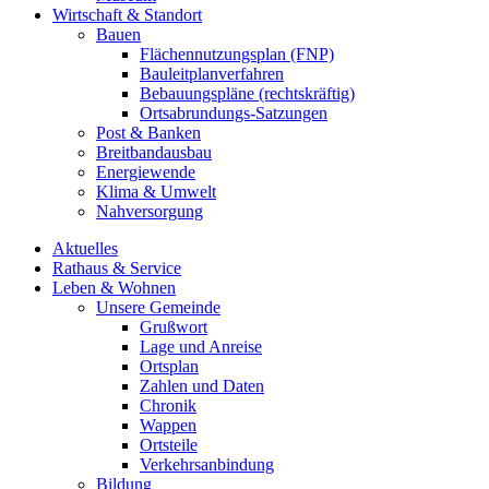
Wirtschaft & Standort
Bauen
Flächennutzungsplan (FNP)
Bauleitplanverfahren
Bebauungspläne (rechtskräftig)
Ortsabrundungs-Satzungen
Post & Banken
Breitbandausbau
Energiewende
Klima & Umwelt
Nahversorgung
Aktuelles
Rathaus & Service
Leben & Wohnen
Unsere Gemeinde
Grußwort
Lage und Anreise
Ortsplan
Zahlen und Daten
Chronik
Wappen
Ortsteile
Verkehrsanbindung
Bildung