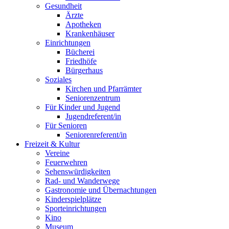
Gesundheit
Ärzte
Apotheken
Krankenhäuser
Einrichtungen
Bücherei
Friedhöfe
Bürgerhaus
Soziales
Kirchen und Pfarrämter
Seniorenzentrum
Für Kinder und Jugend
Jugendreferent/in
Für Senioren
Seniorenreferent/in
Freizeit & Kultur
Vereine
Feuerwehren
Sehenswürdigkeiten
Rad- und Wanderwege
Gastronomie und Übernachtungen
Kinderspielplätze
Sporteinrichtungen
Kino
Museum