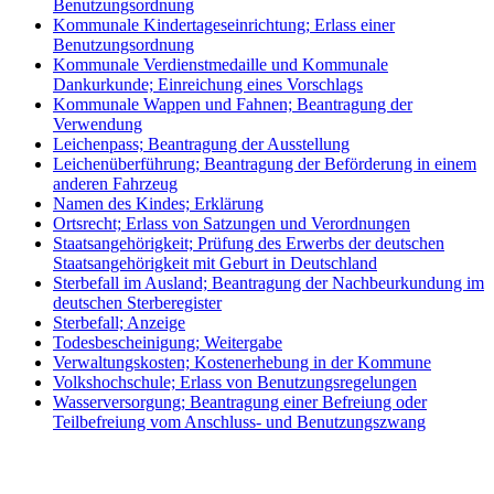
Benutzungsordnung
Kommunale Kindertageseinrichtung; Erlass einer
Benutzungsordnung
Kommunale Verdienstmedaille und Kommunale
Dankurkunde; Einreichung eines Vorschlags
Kommunale Wappen und Fahnen; Beantragung der
Verwendung
Leichenpass; Beantragung der Ausstellung
Leichenüberführung; Beantragung der Beförderung in einem
anderen Fahrzeug
Namen des Kindes; Erklärung
Ortsrecht; Erlass von Satzungen und Verordnungen
Staatsangehörigkeit; Prüfung des Erwerbs der deutschen
Staatsangehörigkeit mit Geburt in Deutschland
Sterbefall im Ausland; Beantragung der Nachbeurkundung im
deutschen Sterberegister
Sterbefall; Anzeige
Todesbescheinigung; Weitergabe
Verwaltungskosten; Kostenerhebung in der Kommune
Volkshochschule; Erlass von Benutzungsregelungen
Wasserversorgung; Beantragung einer Befreiung oder
Teilbefreiung vom Anschluss- und Benutzungszwang