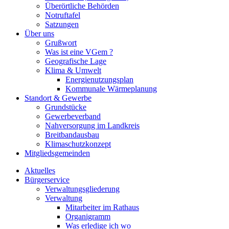
Überörtliche Behörden
Notruftafel
Satzungen
Über uns
Grußwort
Was ist eine VGem ?
Geografische Lage
Klima & Umwelt
Energienutzungsplan
Kommunale Wärmeplanung
Standort & Gewerbe
Grundstücke
Gewerbeverband
Nahversorgung im Landkreis
Breitbandausbau
Klimaschutzkonzept
Mitgliedsgemeinden
Aktuelles
Bürgerservice
Verwaltungsgliederung
Verwaltung
Mitarbeiter im Rathaus
Organigramm
Was erledige ich wo