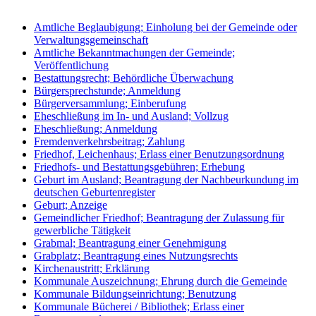
Amtliche Beglaubigung; Einholung bei der Gemeinde oder
Verwaltungsgemeinschaft
Amtliche Bekanntmachungen der Gemeinde;
Veröffentlichung
Bestattungsrecht; Behördliche Überwachung
Bürgersprechstunde; Anmeldung
Bürgerversammlung; Einberufung
Eheschließung im In- und Ausland; Vollzug
Eheschließung; Anmeldung
Fremdenverkehrsbeitrag; Zahlung
Friedhof, Leichenhaus; Erlass einer Benutzungsordnung
Friedhofs- und Bestattungsgebühren; Erhebung
Geburt im Ausland; Beantragung der Nachbeurkundung im
deutschen Geburtenregister
Geburt; Anzeige
Gemeindlicher Friedhof; Beantragung der Zulassung für
gewerbliche Tätigkeit
Grabmal; Beantragung einer Genehmigung
Grabplatz; Beantragung eines Nutzungsrechts
Kirchenaustritt; Erklärung
Kommunale Auszeichnung; Ehrung durch die Gemeinde
Kommunale Bildungseinrichtung; Benutzung
Kommunale Bücherei / Bibliothek; Erlass einer