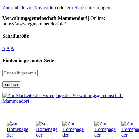
Zum Inhalt
,
zur Navigation
oder
zur Startseite
springen.
Verwaltungsgemeinschaft Mammendorf
| Online:
https://www.vgmammendorf.de/
Schriftgröße
A
A
A
Finden in gesamter Seite
suchen