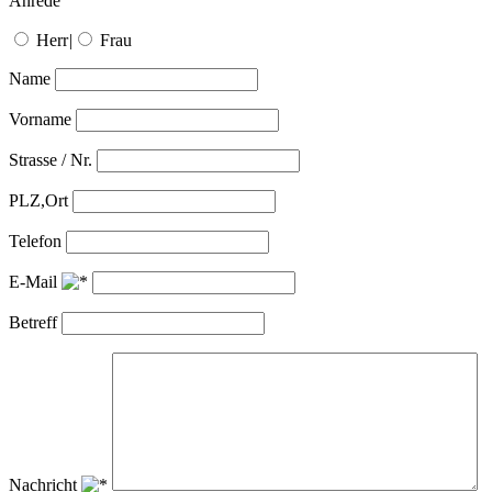
Anrede
Herr
|
Frau
Name
Vorname
Strasse / Nr.
PLZ,Ort
Telefon
E-Mail
Betreff
Nachricht