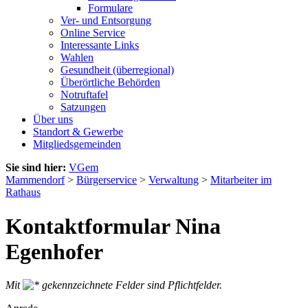
Formulare
Ver- und Entsorgung
Online Service
Interessante Links
Wahlen
Gesundheit (überregional)
Überörtliche Behörden
Notruftafel
Satzungen
Über uns
Standort & Gewerbe
Mitgliedsgemeinden
Sie sind hier:
VGem
Mammendorf
>
Bürgerservice
>
Verwaltung
>
Mitarbeiter im
Rathaus
Kontaktformular Nina
Egenhofer
Mit
gekennzeichnete Felder sind Pflichtfelder.