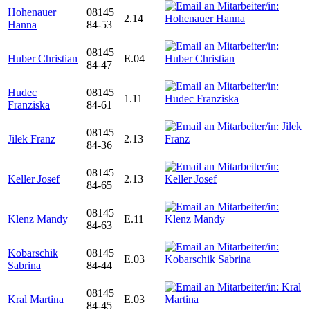
Hohenauer
08145
2.14
Hanna
84-53
08145
Huber Christian
E.04
84-47
Hudec
08145
1.11
Franziska
84-61
08145
Jilek Franz
2.13
84-36
08145
Keller Josef
2.13
84-65
08145
Klenz Mandy
E.11
84-63
Kobarschik
08145
E.03
Sabrina
84-44
08145
Kral Martina
E.03
84-45