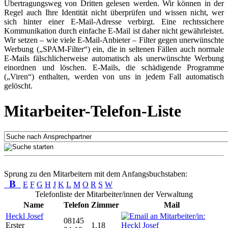
Übertragungsweg von Dritten gelesen werden. Wir können in der
Regel auch Ihre Identität nicht überprüfen und wissen nicht, wer
sich hinter einer E-Mail-Adresse verbirgt. Eine rechtssichere
Kommunikation durch einfache E-Mail ist daher nicht gewährleistet.
Wir setzen – wie viele E-Mail-Anbieter – Filter gegen unerwünschte
Werbung („SPAM-Filter“) ein, die in seltenen Fällen auch normale
E-Mails fälschlicherweise automatisch als unerwünschte Werbung
einordnen und löschen. E-Mails, die schädigende Programme
(„Viren“) enthalten, werden von uns in jedem Fall automatisch
gelöscht.
Mitarbeiter-Telefon-Liste
Sprung zu den Mitarbeitern mit dem Anfangsbuchstaben:
B
E
F
G
H
J
K
L
M
O
R
S
W
Telefonliste der Mitarbeiter/innen der Verwaltung
Name
Telefon
Zimmer
Mail
Heckl Josef
08145
Erster
1.18