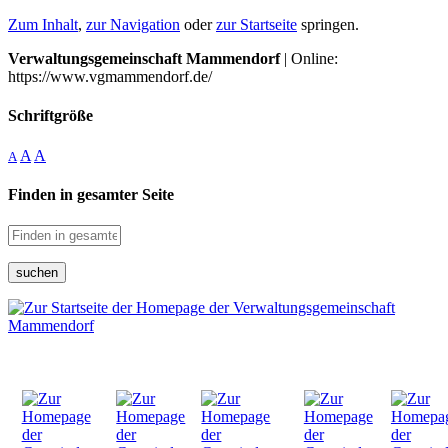
Zum Inhalt
,
zur Navigation
oder
zur Startseite
springen.
Verwaltungsgemeinschaft Mammendorf
| Online:
https://www.vgmammendorf.de/
Schriftgröße
A
A
A
Finden in gesamter Seite
suchen