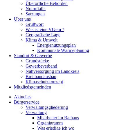
Überörtliche Behörden
Notruftafel
Satzungen
Über uns
Grußwort
Was ist eine VGem ?
Geografische Lage
Klima & Umwelt
Energienutzungsplan
Kommunale Wärmeplanung
Standort & Gewerbe
Grundstücke
Gewerbeverband
Nahversorgung im Landkreis
Breitbandausbau
Klimaschutzkonzept
Mitgliedsgemeinden
Aktuelles
Bürgerservice
Verwaltungsgliederung
Verwaltung
Mitarbeiter im Rathaus
Organigramm
Was erledige ich wo