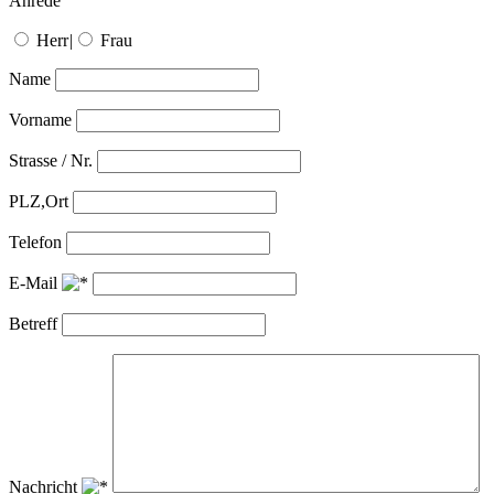
Anrede
Herr
|
Frau
Name
Vorname
Strasse / Nr.
PLZ,Ort
Telefon
E-Mail
Betreff
Nachricht