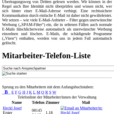
Übertragungsweg von Dritten gelesen werden. Wir können in der
Regel auch Ihre Identität nicht überprüfen und wissen nicht, wer
sich hinter einer E-Mail-Adresse verbirgt. Eine rechtssichere
Kommunikation durch einfache E-Mail ist daher nicht gewährleistet.
Wir setzen – wie viele E-Mail-Anbieter – Filter gegen unerwünschte
Werbung („SPAM-Filter“) ein, die in seltenen Fällen auch normale
E-Mails fälschlicherweise automatisch als unerwünschte Werbung
einordnen und löschen. E-Mails, die schädigende Programme
(„Viren“) enthalten, werden von uns in jedem Fall automatisch
gelöscht.
Mitarbeiter-Telefon-Liste
Sprung zu den Mitarbeitern mit dem Anfangsbuchstaben:
B
E
F
G
H
J
K
L
M
O
R
S
W
Telefonliste der Mitarbeiter/innen der Verwaltung
Name
Telefon
Zimmer
Mail
Heckl Josef
08145
Erster
1.18