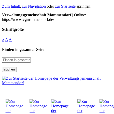
Zum Inhalt
,
zur Navigation
oder
zur Startseite
springen.
Verwaltungsgemeinschaft Mammendorf
| Online:
https://www.vgmammendorf.de/
Schriftgröße
A
A
A
Finden in gesamter Seite
suchen