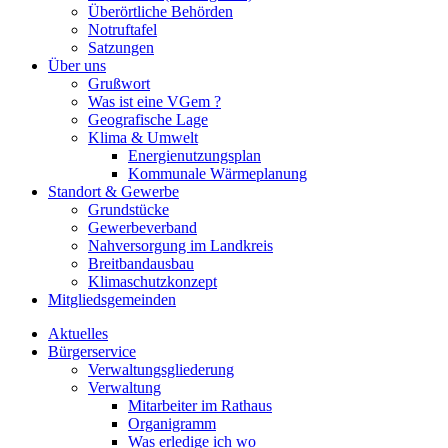
Überörtliche Behörden
Notruftafel
Satzungen
Über uns
Grußwort
Was ist eine VGem ?
Geografische Lage
Klima & Umwelt
Energienutzungsplan
Kommunale Wärmeplanung
Standort & Gewerbe
Grundstücke
Gewerbeverband
Nahversorgung im Landkreis
Breitbandausbau
Klimaschutzkonzept
Mitgliedsgemeinden
Aktuelles
Bürgerservice
Verwaltungsgliederung
Verwaltung
Mitarbeiter im Rathaus
Organigramm
Was erledige ich wo