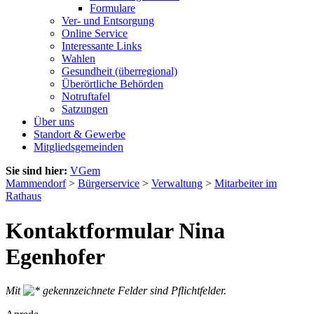
Formulare
Ver- und Entsorgung
Online Service
Interessante Links
Wahlen
Gesundheit (überregional)
Überörtliche Behörden
Notruftafel
Satzungen
Über uns
Standort & Gewerbe
Mitgliedsgemeinden
Sie sind hier:
VGem
Mammendorf
>
Bürgerservice
>
Verwaltung
>
Mitarbeiter im
Rathaus
Kontaktformular Nina
Egenhofer
Mit
gekennzeichnete Felder sind Pflichtfelder.