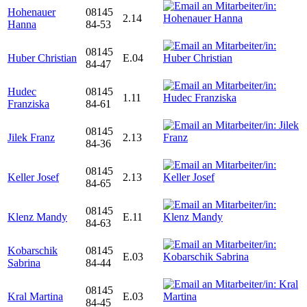
Hohenauer
08145
2.14
Hanna
84-53
08145
Huber Christian
E.04
84-47
Hudec
08145
1.11
Franziska
84-61
08145
Jilek Franz
2.13
84-36
08145
Keller Josef
2.13
84-65
08145
Klenz Mandy
E.11
84-63
Kobarschik
08145
E.03
Sabrina
84-44
08145
Kral Martina
E.03
84-45