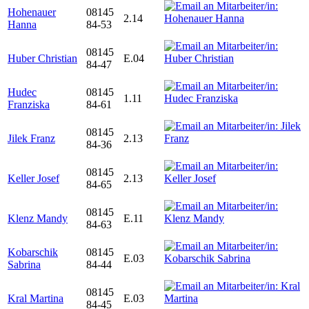
Hohenauer
08145
2.14
Hanna
84-53
08145
Huber Christian
E.04
84-47
Hudec
08145
1.11
Franziska
84-61
08145
Jilek Franz
2.13
84-36
08145
Keller Josef
2.13
84-65
08145
Klenz Mandy
E.11
84-63
Kobarschik
08145
E.03
Sabrina
84-44
08145
Kral Martina
E.03
84-45