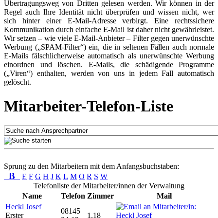
Übertragungsweg von Dritten gelesen werden. Wir können in der
Regel auch Ihre Identität nicht überprüfen und wissen nicht, wer
sich hinter einer E-Mail-Adresse verbirgt. Eine rechtssichere
Kommunikation durch einfache E-Mail ist daher nicht gewährleistet.
Wir setzen – wie viele E-Mail-Anbieter – Filter gegen unerwünschte
Werbung („SPAM-Filter“) ein, die in seltenen Fällen auch normale
E-Mails fälschlicherweise automatisch als unerwünschte Werbung
einordnen und löschen. E-Mails, die schädigende Programme
(„Viren“) enthalten, werden von uns in jedem Fall automatisch
gelöscht.
Mitarbeiter-Telefon-Liste
Sprung zu den Mitarbeitern mit dem Anfangsbuchstaben:
B
E
F
G
H
J
K
L
M
O
R
S
W
Telefonliste der Mitarbeiter/innen der Verwaltung
Name
Telefon
Zimmer
Mail
Heckl Josef
08145
Erster
1.18