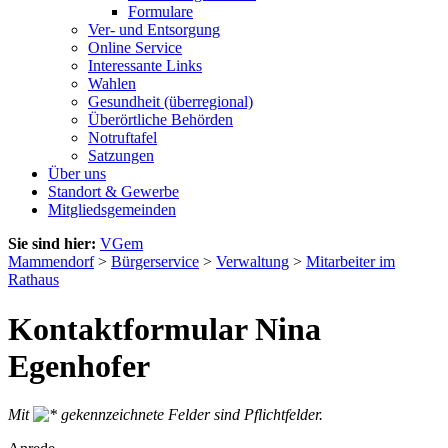
Formulare
Ver- und Entsorgung
Online Service
Interessante Links
Wahlen
Gesundheit (überregional)
Überörtliche Behörden
Notruftafel
Satzungen
Über uns
Standort & Gewerbe
Mitgliedsgemeinden
Sie sind hier:
VGem
Mammendorf
>
Bürgerservice
>
Verwaltung
>
Mitarbeiter im
Rathaus
Kontaktformular Nina
Egenhofer
Mit
gekennzeichnete Felder sind Pflichtfelder.