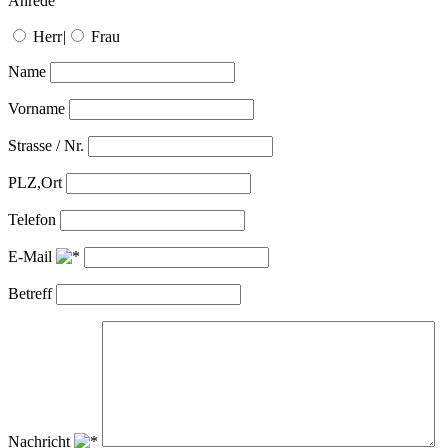
Anrede
Herr
|
Frau
Name
Vorname
Strasse / Nr.
PLZ,Ort
Telefon
E-Mail
Betreff
Nachricht