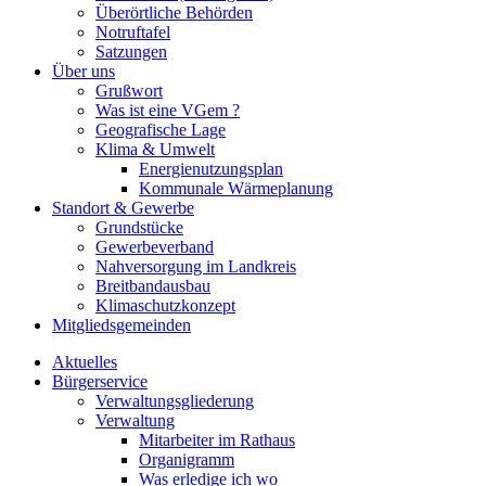
Überörtliche Behörden
Notruftafel
Satzungen
Über uns
Grußwort
Was ist eine VGem ?
Geografische Lage
Klima & Umwelt
Energienutzungsplan
Kommunale Wärmeplanung
Standort & Gewerbe
Grundstücke
Gewerbeverband
Nahversorgung im Landkreis
Breitbandausbau
Klimaschutzkonzept
Mitgliedsgemeinden
Aktuelles
Bürgerservice
Verwaltungsgliederung
Verwaltung
Mitarbeiter im Rathaus
Organigramm
Was erledige ich wo