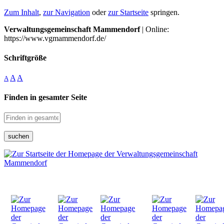
Zum Inhalt
,
zur Navigation
oder
zur Startseite
springen.
Verwaltungsgemeinschaft Mammendorf
| Online:
https://www.vgmammendorf.de/
Schriftgröße
A
A
A
Finden in gesamter Seite
suchen