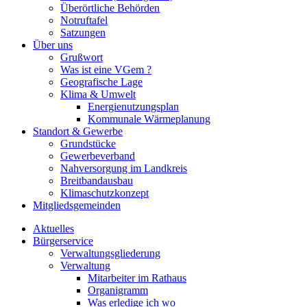
Überörtliche Behörden
Notruftafel
Satzungen
Über uns
Grußwort
Was ist eine VGem ?
Geografische Lage
Klima & Umwelt
Energienutzungsplan
Kommunale Wärmeplanung
Standort & Gewerbe
Grundstücke
Gewerbeverband
Nahversorgung im Landkreis
Breitbandausbau
Klimaschutzkonzept
Mitgliedsgemeinden
Aktuelles
Bürgerservice
Verwaltungsgliederung
Verwaltung
Mitarbeiter im Rathaus
Organigramm
Was erledige ich wo