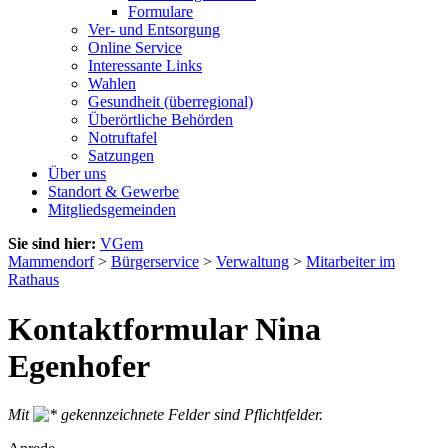
Formulare
Ver- und Entsorgung
Online Service
Interessante Links
Wahlen
Gesundheit (überregional)
Überörtliche Behörden
Notruftafel
Satzungen
Über uns
Standort & Gewerbe
Mitgliedsgemeinden
Sie sind hier:
VGem
Mammendorf
>
Bürgerservice
>
Verwaltung
>
Mitarbeiter im
Rathaus
Kontaktformular Nina
Egenhofer
Mit
gekennzeichnete Felder sind Pflichtfelder.