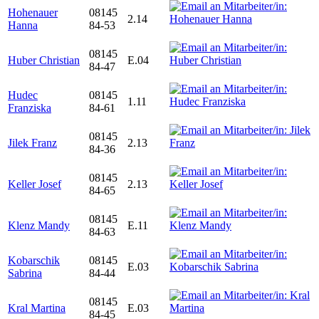
Hohenauer
08145
2.14
Hanna
84-53
08145
Huber Christian
E.04
84-47
Hudec
08145
1.11
Franziska
84-61
08145
Jilek Franz
2.13
84-36
08145
Keller Josef
2.13
84-65
08145
Klenz Mandy
E.11
84-63
Kobarschik
08145
E.03
Sabrina
84-44
08145
Kral Martina
E.03
84-45