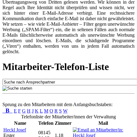
Übertragungsweg von Dritten gelesen werden. Wir können in der
Regel auch Ihre Identität nicht überprüfen und wissen nicht, wer
sich hinter einer E-Mail-Adresse verbirgt. Eine rechtssichere
Kommunikation durch einfache E-Mail ist daher nicht gewährleistet.
Wir setzen – wie viele E-Mail-Anbieter – Filter gegen unerwünschte
Werbung („SPAM-Filter“) ein, die in seltenen Fällen auch normale
E-Mails fälschlicherweise automatisch als unerwünschte Werbung
einordnen und löschen. E-Mails, die schädigende Programme
(„Viren“) enthalten, werden von uns in jedem Fall automatisch
gelöscht.
Mitarbeiter-Telefon-Liste
Sprung zu den Mitarbeitern mit dem Anfangsbuchstaben:
B
E
F
G
H
J
K
L
M
O
R
S
W
Telefonliste der Mitarbeiter/innen der Verwaltung
Name
Telefon
Zimmer
Mail
Heckl Josef
08145
Erster
1.18