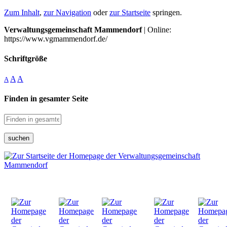
Zum Inhalt
,
zur Navigation
oder
zur Startseite
springen.
Verwaltungsgemeinschaft Mammendorf
| Online:
https://www.vgmammendorf.de/
Schriftgröße
A
A
A
Finden in gesamter Seite
suchen