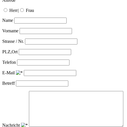
Anrede
Herr
|
Frau
Name
Vorname
Strasse / Nr.
PLZ,Ort
Telefon
E-Mail
Betreff
Nachricht