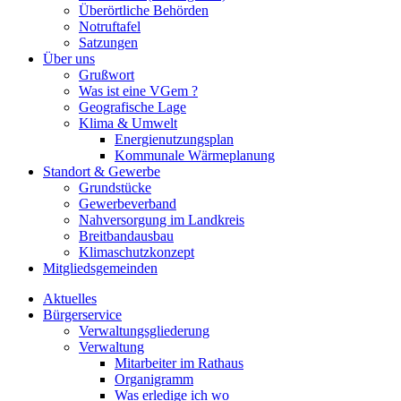
Überörtliche Behörden
Notruftafel
Satzungen
Über uns
Grußwort
Was ist eine VGem ?
Geografische Lage
Klima & Umwelt
Energienutzungsplan
Kommunale Wärmeplanung
Standort & Gewerbe
Grundstücke
Gewerbeverband
Nahversorgung im Landkreis
Breitbandausbau
Klimaschutzkonzept
Mitgliedsgemeinden
Aktuelles
Bürgerservice
Verwaltungsgliederung
Verwaltung
Mitarbeiter im Rathaus
Organigramm
Was erledige ich wo