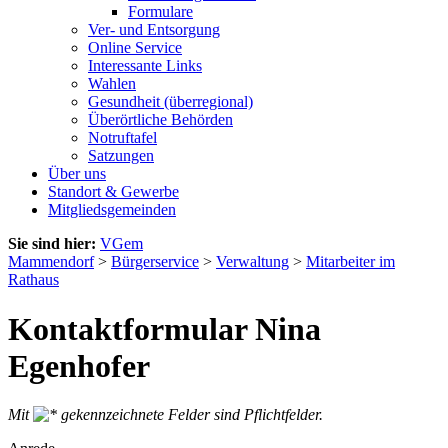
Formulare
Ver- und Entsorgung
Online Service
Interessante Links
Wahlen
Gesundheit (überregional)
Überörtliche Behörden
Notruftafel
Satzungen
Über uns
Standort & Gewerbe
Mitgliedsgemeinden
Sie sind hier:
VGem
Mammendorf
>
Bürgerservice
>
Verwaltung
>
Mitarbeiter im
Rathaus
Kontaktformular Nina
Egenhofer
Mit
gekennzeichnete Felder sind Pflichtfelder.