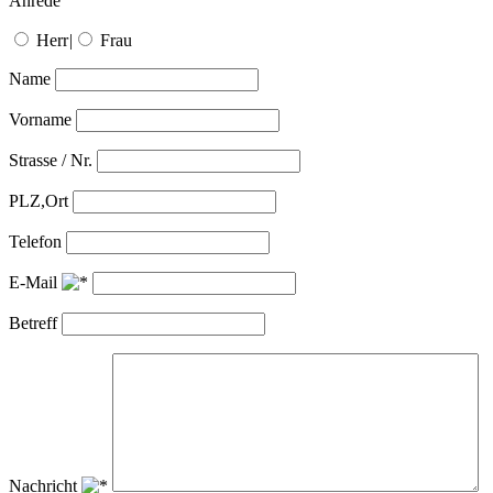
Anrede
Herr
|
Frau
Name
Vorname
Strasse / Nr.
PLZ,Ort
Telefon
E-Mail
Betreff
Nachricht