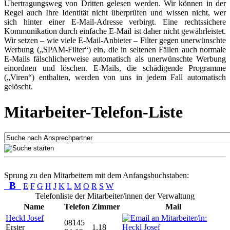
Übertragungsweg von Dritten gelesen werden. Wir können in der
Regel auch Ihre Identität nicht überprüfen und wissen nicht, wer
sich hinter einer E-Mail-Adresse verbirgt. Eine rechtssichere
Kommunikation durch einfache E-Mail ist daher nicht gewährleistet.
Wir setzen – wie viele E-Mail-Anbieter – Filter gegen unerwünschte
Werbung („SPAM-Filter“) ein, die in seltenen Fällen auch normale
E-Mails fälschlicherweise automatisch als unerwünschte Werbung
einordnen und löschen. E-Mails, die schädigende Programme
(„Viren“) enthalten, werden von uns in jedem Fall automatisch
gelöscht.
Mitarbeiter-Telefon-Liste
Sprung zu den Mitarbeitern mit dem Anfangsbuchstaben:
B
E
F
G
H
J
K
L
M
O
R
S
W
Telefonliste der Mitarbeiter/innen der Verwaltung
Name
Telefon
Zimmer
Mail
Heckl Josef
08145
Erster
1.18