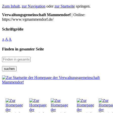
Zum Inhalt
,
zur Navigation
oder
zur Startseite
springen.
Verwaltungsgemeinschaft Mammendorf
| Online:
https://www.vgmammendorf.de/
Schriftgröße
A
A
A
Finden in gesamter Seite
suchen