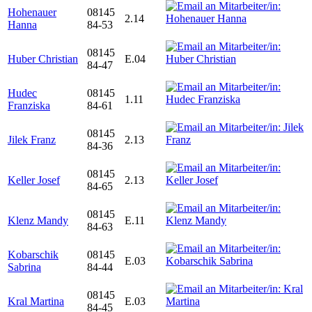
Hohenauer
08145
2.14
Hanna
84-53
08145
Huber Christian
E.04
84-47
Hudec
08145
1.11
Franziska
84-61
08145
Jilek Franz
2.13
84-36
08145
Keller Josef
2.13
84-65
08145
Klenz Mandy
E.11
84-63
Kobarschik
08145
E.03
Sabrina
84-44
08145
Kral Martina
E.03
84-45