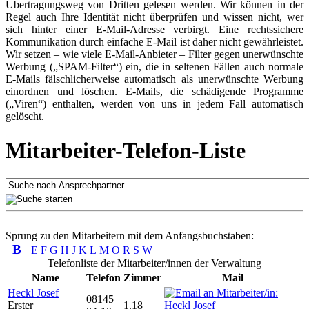
Übertragungsweg von Dritten gelesen werden. Wir können in der
Regel auch Ihre Identität nicht überprüfen und wissen nicht, wer
sich hinter einer E-Mail-Adresse verbirgt. Eine rechtssichere
Kommunikation durch einfache E-Mail ist daher nicht gewährleistet.
Wir setzen – wie viele E-Mail-Anbieter – Filter gegen unerwünschte
Werbung („SPAM-Filter“) ein, die in seltenen Fällen auch normale
E-Mails fälschlicherweise automatisch als unerwünschte Werbung
einordnen und löschen. E-Mails, die schädigende Programme
(„Viren“) enthalten, werden von uns in jedem Fall automatisch
gelöscht.
Mitarbeiter-Telefon-Liste
Sprung zu den Mitarbeitern mit dem Anfangsbuchstaben:
B
E
F
G
H
J
K
L
M
O
R
S
W
Telefonliste der Mitarbeiter/innen der Verwaltung
Name
Telefon
Zimmer
Mail
Heckl Josef
08145
Erster
1.18