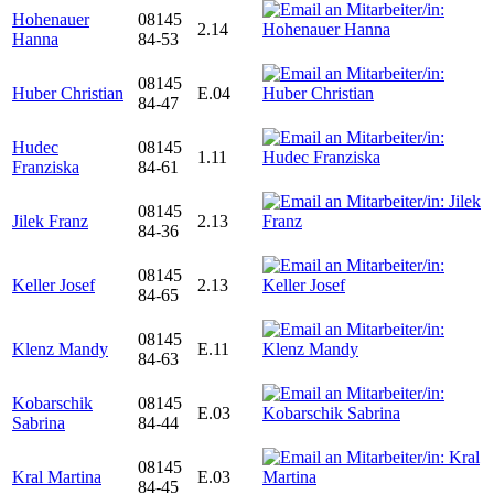
Hohenauer
08145
2.14
Hanna
84-53
08145
Huber Christian
E.04
84-47
Hudec
08145
1.11
Franziska
84-61
08145
Jilek Franz
2.13
84-36
08145
Keller Josef
2.13
84-65
08145
Klenz Mandy
E.11
84-63
Kobarschik
08145
E.03
Sabrina
84-44
08145
Kral Martina
E.03
84-45