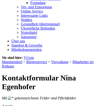
Formulare
Ver- und Entsorgung
Online Service
Interessante Links
Wahlen
Gesundheit (überregional)
Überörtliche Behörden
Notruftafel
Satzungen
Über uns
Standort & Gewerbe
Mitgliedsgemeinden
Sie sind hier:
VGem
Mammendorf
>
Bürgerservice
>
Verwaltung
>
Mitarbeiter im
Rathaus
Kontaktformular Nina
Egenhofer
Mit
gekennzeichnete Felder sind Pflichtfelder.