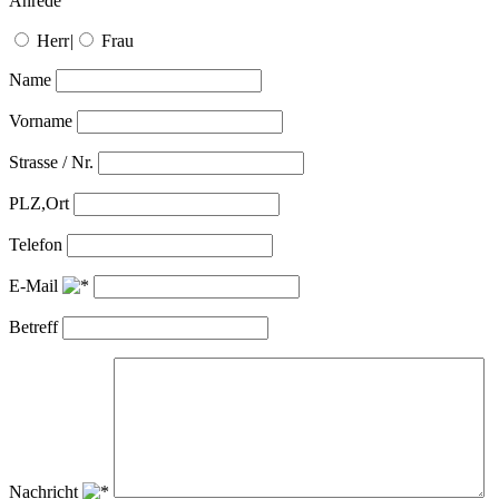
Anrede
Herr
|
Frau
Name
Vorname
Strasse / Nr.
PLZ,Ort
Telefon
E-Mail
Betreff
Nachricht