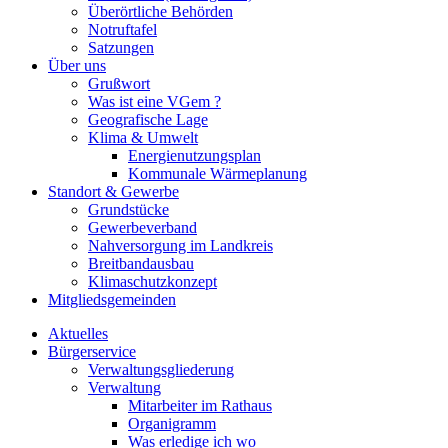
Überörtliche Behörden
Notruftafel
Satzungen
Über uns
Grußwort
Was ist eine VGem ?
Geografische Lage
Klima & Umwelt
Energienutzungsplan
Kommunale Wärmeplanung
Standort & Gewerbe
Grundstücke
Gewerbeverband
Nahversorgung im Landkreis
Breitbandausbau
Klimaschutzkonzept
Mitgliedsgemeinden
Aktuelles
Bürgerservice
Verwaltungsgliederung
Verwaltung
Mitarbeiter im Rathaus
Organigramm
Was erledige ich wo