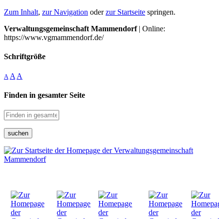
Zum Inhalt
,
zur Navigation
oder
zur Startseite
springen.
Verwaltungsgemeinschaft Mammendorf
| Online:
https://www.vgmammendorf.de/
Schriftgröße
A
A
A
Finden in gesamter Seite
suchen