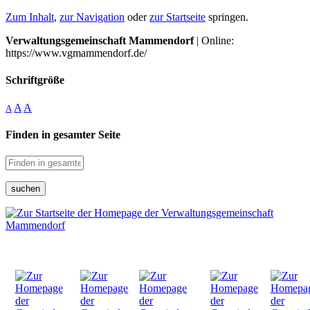
Zum Inhalt
,
zur Navigation
oder
zur Startseite
springen.
Verwaltungsgemeinschaft Mammendorf
| Online:
https://www.vgmammendorf.de/
Schriftgröße
A
A
A
Finden in gesamter Seite
suchen