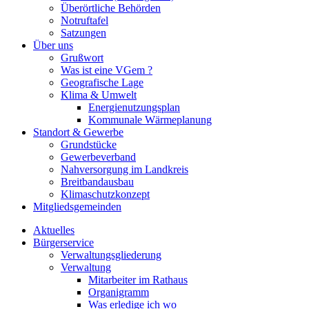
Überörtliche Behörden
Notruftafel
Satzungen
Über uns
Grußwort
Was ist eine VGem ?
Geografische Lage
Klima & Umwelt
Energienutzungsplan
Kommunale Wärmeplanung
Standort & Gewerbe
Grundstücke
Gewerbeverband
Nahversorgung im Landkreis
Breitbandausbau
Klimaschutzkonzept
Mitgliedsgemeinden
Aktuelles
Bürgerservice
Verwaltungsgliederung
Verwaltung
Mitarbeiter im Rathaus
Organigramm
Was erledige ich wo