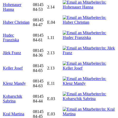
Hohenauer
08145
2.14
Hanna
84-53
08145
Huber Christian
E.04
84-47
Hudec
08145
1.11
Franziska
84-61
08145
Jilek Franz
2.13
84-36
08145
Keller Josef
2.13
84-65
08145
Klenz Mandy
E.11
84-63
Kobarschik
08145
E.03
Sabrina
84-44
08145
Kral Martina
E.03
84-45