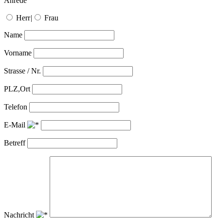
Anrede
Herr
|
Frau
Name
Vorname
Strasse / Nr.
PLZ,Ort
Telefon
E-Mail
Betreff
Nachricht