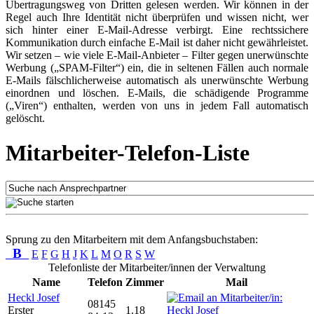
Übertragungsweg von Dritten gelesen werden. Wir können in der
Regel auch Ihre Identität nicht überprüfen und wissen nicht, wer
sich hinter einer E-Mail-Adresse verbirgt. Eine rechtssichere
Kommunikation durch einfache E-Mail ist daher nicht gewährleistet.
Wir setzen – wie viele E-Mail-Anbieter – Filter gegen unerwünschte
Werbung („SPAM-Filter“) ein, die in seltenen Fällen auch normale
E-Mails fälschlicherweise automatisch als unerwünschte Werbung
einordnen und löschen. E-Mails, die schädigende Programme
(„Viren“) enthalten, werden von uns in jedem Fall automatisch
gelöscht.
Mitarbeiter-Telefon-Liste
Sprung zu den Mitarbeitern mit dem Anfangsbuchstaben:
B
E
F
G
H
J
K
L
M
O
R
S
W
Telefonliste der Mitarbeiter/innen der Verwaltung
Name
Telefon
Zimmer
Mail
Heckl Josef
08145
Erster
1.18