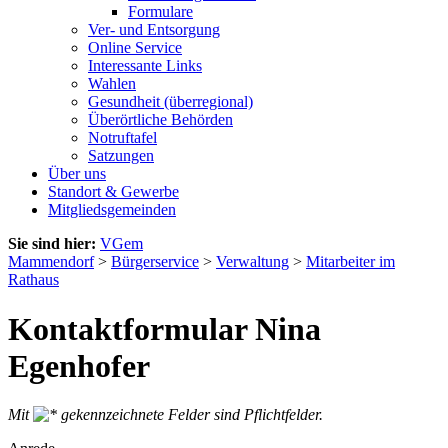
Formulare
Ver- und Entsorgung
Online Service
Interessante Links
Wahlen
Gesundheit (überregional)
Überörtliche Behörden
Notruftafel
Satzungen
Über uns
Standort & Gewerbe
Mitgliedsgemeinden
Sie sind hier:
VGem
Mammendorf
>
Bürgerservice
>
Verwaltung
>
Mitarbeiter im
Rathaus
Kontaktformular Nina
Egenhofer
Mit
gekennzeichnete Felder sind Pflichtfelder.