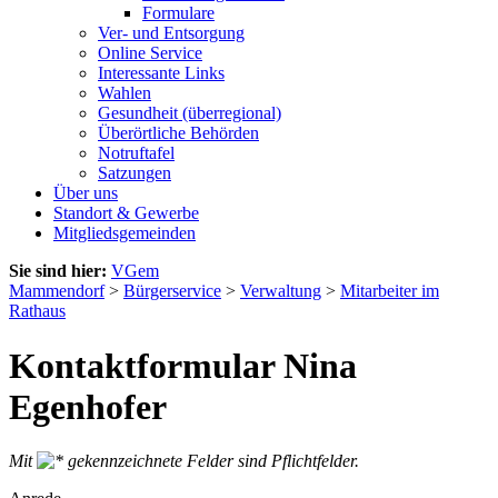
Formulare
Ver- und Entsorgung
Online Service
Interessante Links
Wahlen
Gesundheit (überregional)
Überörtliche Behörden
Notruftafel
Satzungen
Über uns
Standort & Gewerbe
Mitgliedsgemeinden
Sie sind hier:
VGem
Mammendorf
>
Bürgerservice
>
Verwaltung
>
Mitarbeiter im
Rathaus
Kontaktformular Nina
Egenhofer
Mit
gekennzeichnete Felder sind Pflichtfelder.