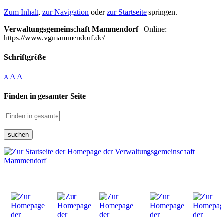
Zum Inhalt
,
zur Navigation
oder
zur Startseite
springen.
Verwaltungsgemeinschaft Mammendorf
| Online:
https://www.vgmammendorf.de/
Schriftgröße
A
A
A
Finden in gesamter Seite
suchen