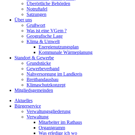
Überörtliche Behörden
Notruftafel
Satzungen
Über uns
Grußwort
Was ist eine VGem ?
Geografische Lage
Klima & Umwelt
Energienutzungsplan
Kommunale Wärmeplanung
Standort & Gewerbe
Grundstücke
Gewerbeverband
Nahversorgung im Landkreis
Breitbandausbau
Klimaschutzkonzept
Mitgliedsgemeinden
Aktuelles
Bürgerservice
Verwaltungsgliederung
Verwaltung
Mitarbeiter im Rathaus
Organigramm
Was erledige ich wo