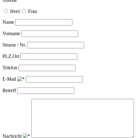
Anrede
Herr
|
Frau
Name
Vorname
Strasse / Nr.
PLZ,Ort
Telefon
E-Mail
Betreff
Nachricht