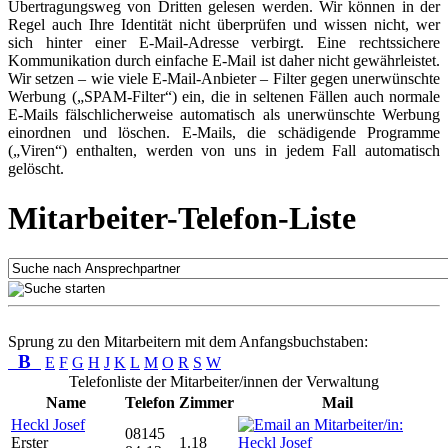
Übertragungsweg von Dritten gelesen werden. Wir können in der
Regel auch Ihre Identität nicht überprüfen und wissen nicht, wer
sich hinter einer E-Mail-Adresse verbirgt. Eine rechtssichere
Kommunikation durch einfache E-Mail ist daher nicht gewährleistet.
Wir setzen – wie viele E-Mail-Anbieter – Filter gegen unerwünschte
Werbung („SPAM-Filter“) ein, die in seltenen Fällen auch normale
E-Mails fälschlicherweise automatisch als unerwünschte Werbung
einordnen und löschen. E-Mails, die schädigende Programme
(„Viren“) enthalten, werden von uns in jedem Fall automatisch
gelöscht.
Mitarbeiter-Telefon-Liste
Sprung zu den Mitarbeitern mit dem Anfangsbuchstaben:
B
E
F
G
H
J
K
L
M
O
R
S
W
Telefonliste der Mitarbeiter/innen der Verwaltung
Name
Telefon
Zimmer
Mail
Heckl Josef
08145
Erster
1.18