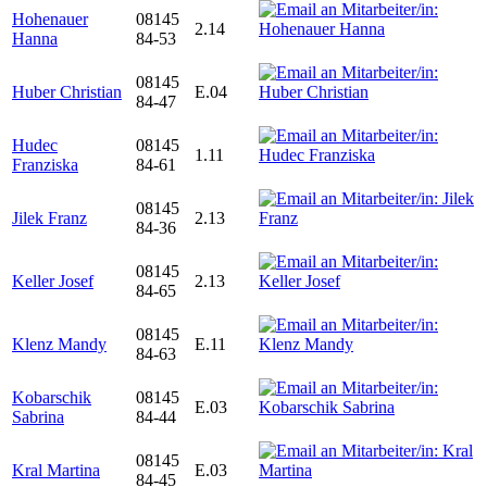
Hohenauer
08145
2.14
Hanna
84-53
08145
Huber Christian
E.04
84-47
Hudec
08145
1.11
Franziska
84-61
08145
Jilek Franz
2.13
84-36
08145
Keller Josef
2.13
84-65
08145
Klenz Mandy
E.11
84-63
Kobarschik
08145
E.03
Sabrina
84-44
08145
Kral Martina
E.03
84-45