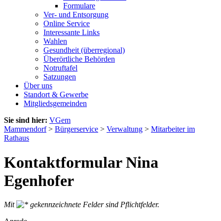
Formulare
Ver- und Entsorgung
Online Service
Interessante Links
Wahlen
Gesundheit (überregional)
Überörtliche Behörden
Notruftafel
Satzungen
Über uns
Standort & Gewerbe
Mitgliedsgemeinden
Sie sind hier:
VGem
Mammendorf
>
Bürgerservice
>
Verwaltung
>
Mitarbeiter im
Rathaus
Kontaktformular Nina
Egenhofer
Mit
gekennzeichnete Felder sind Pflichtfelder.