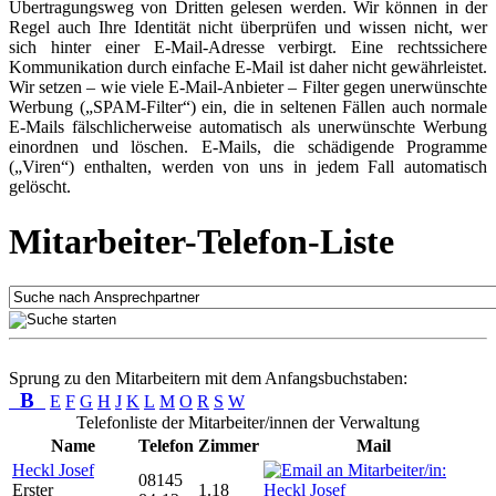
Übertragungsweg von Dritten gelesen werden. Wir können in der
Regel auch Ihre Identität nicht überprüfen und wissen nicht, wer
sich hinter einer E-Mail-Adresse verbirgt. Eine rechtssichere
Kommunikation durch einfache E-Mail ist daher nicht gewährleistet.
Wir setzen – wie viele E-Mail-Anbieter – Filter gegen unerwünschte
Werbung („SPAM-Filter“) ein, die in seltenen Fällen auch normale
E-Mails fälschlicherweise automatisch als unerwünschte Werbung
einordnen und löschen. E-Mails, die schädigende Programme
(„Viren“) enthalten, werden von uns in jedem Fall automatisch
gelöscht.
Mitarbeiter-Telefon-Liste
Sprung zu den Mitarbeitern mit dem Anfangsbuchstaben:
B
E
F
G
H
J
K
L
M
O
R
S
W
Telefonliste der Mitarbeiter/innen der Verwaltung
Name
Telefon
Zimmer
Mail
Heckl Josef
08145
Erster
1.18