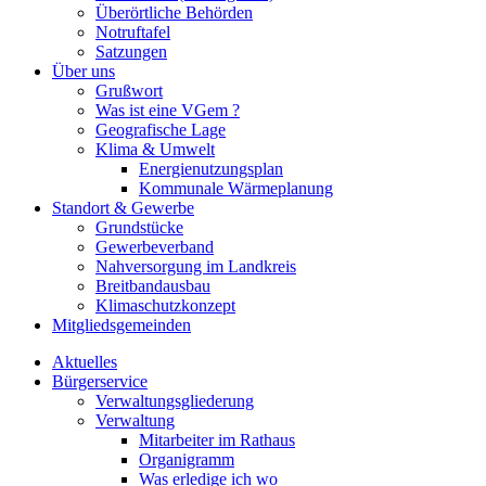
Überörtliche Behörden
Notruftafel
Satzungen
Über uns
Grußwort
Was ist eine VGem ?
Geografische Lage
Klima & Umwelt
Energienutzungsplan
Kommunale Wärmeplanung
Standort & Gewerbe
Grundstücke
Gewerbeverband
Nahversorgung im Landkreis
Breitbandausbau
Klimaschutzkonzept
Mitgliedsgemeinden
Aktuelles
Bürgerservice
Verwaltungsgliederung
Verwaltung
Mitarbeiter im Rathaus
Organigramm
Was erledige ich wo