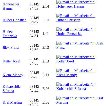
Hohenauer
08145
2.14
Hanna
84-53
08145
Huber Christian
E.04
84-47
Hudec
08145
1.11
Franziska
84-61
08145
Jilek Franz
2.13
84-36
08145
Keller Josef
2.13
84-65
08145
Klenz Mandy
E.11
84-63
Kobarschik
08145
E.03
Sabrina
84-44
08145
Kral Martina
E.03
84-45