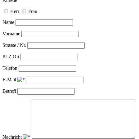
Anrede
Herr
|
Frau
Name
Vorname
Strasse / Nr.
PLZ,Ort
Telefon
E-Mail
Betreff
Nachricht