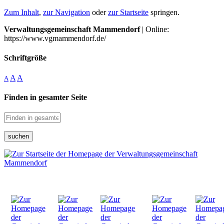
Zum Inhalt
,
zur Navigation
oder
zur Startseite
springen.
Verwaltungsgemeinschaft Mammendorf
| Online:
https://www.vgmammendorf.de/
Schriftgröße
A
A
A
Finden in gesamter Seite
suchen