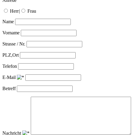
Anrede
Herr
|
Frau
Name
Vorname
Strasse / Nr.
PLZ,Ort
Telefon
E-Mail
Betreff
Nachricht