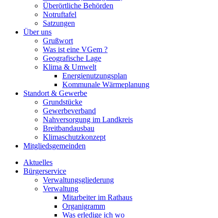
Überörtliche Behörden
Notruftafel
Satzungen
Über uns
Grußwort
Was ist eine VGem ?
Geografische Lage
Klima & Umwelt
Energienutzungsplan
Kommunale Wärmeplanung
Standort & Gewerbe
Grundstücke
Gewerbeverband
Nahversorgung im Landkreis
Breitbandausbau
Klimaschutzkonzept
Mitgliedsgemeinden
Aktuelles
Bürgerservice
Verwaltungsgliederung
Verwaltung
Mitarbeiter im Rathaus
Organigramm
Was erledige ich wo