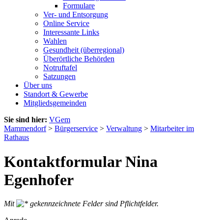
Formulare
Ver- und Entsorgung
Online Service
Interessante Links
Wahlen
Gesundheit (überregional)
Überörtliche Behörden
Notruftafel
Satzungen
Über uns
Standort & Gewerbe
Mitgliedsgemeinden
Sie sind hier:
VGem
Mammendorf
>
Bürgerservice
>
Verwaltung
>
Mitarbeiter im
Rathaus
Kontaktformular Nina
Egenhofer
Mit
gekennzeichnete Felder sind Pflichtfelder.