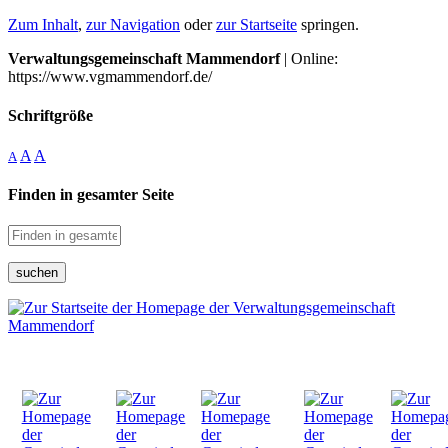
Zum Inhalt
,
zur Navigation
oder
zur Startseite
springen.
Verwaltungsgemeinschaft Mammendorf
| Online:
https://www.vgmammendorf.de/
Schriftgröße
A
A
A
Finden in gesamter Seite
suchen