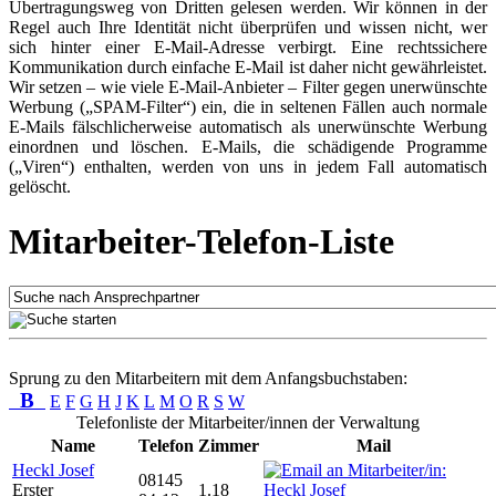
Übertragungsweg von Dritten gelesen werden. Wir können in der
Regel auch Ihre Identität nicht überprüfen und wissen nicht, wer
sich hinter einer E-Mail-Adresse verbirgt. Eine rechtssichere
Kommunikation durch einfache E-Mail ist daher nicht gewährleistet.
Wir setzen – wie viele E-Mail-Anbieter – Filter gegen unerwünschte
Werbung („SPAM-Filter“) ein, die in seltenen Fällen auch normale
E-Mails fälschlicherweise automatisch als unerwünschte Werbung
einordnen und löschen. E-Mails, die schädigende Programme
(„Viren“) enthalten, werden von uns in jedem Fall automatisch
gelöscht.
Mitarbeiter-Telefon-Liste
Sprung zu den Mitarbeitern mit dem Anfangsbuchstaben:
B
E
F
G
H
J
K
L
M
O
R
S
W
Telefonliste der Mitarbeiter/innen der Verwaltung
Name
Telefon
Zimmer
Mail
Heckl Josef
08145
Erster
1.18