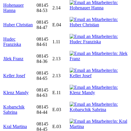
Hohenauer
08145
2.14
Hanna
84-53
08145
Huber Christian
E.04
84-47
Hudec
08145
1.11
Franziska
84-61
08145
Jilek Franz
2.13
84-36
08145
Keller Josef
2.13
84-65
08145
Klenz Mandy
E.11
84-63
Kobarschik
08145
E.03
Sabrina
84-44
08145
Kral Martina
E.03
84-45