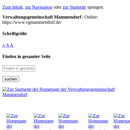
Zum Inhalt
,
zur Navigation
oder
zur Startseite
springen.
Verwaltungsgemeinschaft Mammendorf
| Online:
https://www.vgmammendorf.de/
Schriftgröße
A
A
A
Finden in gesamter Seite
suchen