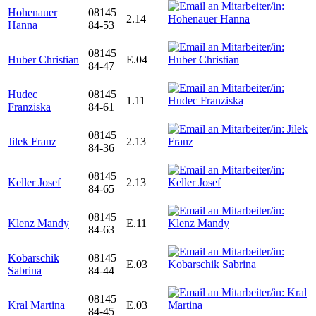
Hohenauer
08145
2.14
Hanna
84-53
08145
Huber Christian
E.04
84-47
Hudec
08145
1.11
Franziska
84-61
08145
Jilek Franz
2.13
84-36
08145
Keller Josef
2.13
84-65
08145
Klenz Mandy
E.11
84-63
Kobarschik
08145
E.03
Sabrina
84-44
08145
Kral Martina
E.03
84-45