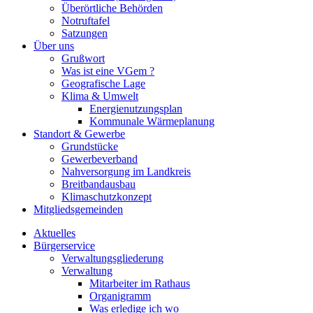
Überörtliche Behörden
Notruftafel
Satzungen
Über uns
Grußwort
Was ist eine VGem ?
Geografische Lage
Klima & Umwelt
Energienutzungsplan
Kommunale Wärmeplanung
Standort & Gewerbe
Grundstücke
Gewerbeverband
Nahversorgung im Landkreis
Breitbandausbau
Klimaschutzkonzept
Mitgliedsgemeinden
Aktuelles
Bürgerservice
Verwaltungsgliederung
Verwaltung
Mitarbeiter im Rathaus
Organigramm
Was erledige ich wo