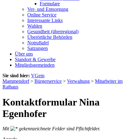
Formulare
Ver- und Entsorgung
Online Service
Interessante Links
Wahlen
Gesundheit (überregional)
Überörtliche Behörden
Notruftafel
Satzungen
Über uns
Standort & Gewerbe
Mitgliedsgemeinden
Sie sind hier:
VGem
Mammendorf
>
Bürgerservice
>
Verwaltung
>
Mitarbeiter im
Rathaus
Kontaktformular Nina
Egenhofer
Mit
gekennzeichnete Felder sind Pflichtfelder.