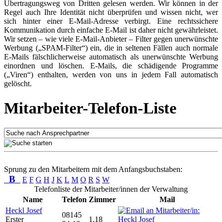
Übertragungsweg von Dritten gelesen werden. Wir können in der
Regel auch Ihre Identität nicht überprüfen und wissen nicht, wer
sich hinter einer E-Mail-Adresse verbirgt. Eine rechtssichere
Kommunikation durch einfache E-Mail ist daher nicht gewährleistet.
Wir setzen – wie viele E-Mail-Anbieter – Filter gegen unerwünschte
Werbung („SPAM-Filter“) ein, die in seltenen Fällen auch normale
E-Mails fälschlicherweise automatisch als unerwünschte Werbung
einordnen und löschen. E-Mails, die schädigende Programme
(„Viren“) enthalten, werden von uns in jedem Fall automatisch
gelöscht.
Mitarbeiter-Telefon-Liste
Sprung zu den Mitarbeitern mit dem Anfangsbuchstaben:
B
E
F
G
H
J
K
L
M
O
R
S
W
Telefonliste der Mitarbeiter/innen der Verwaltung
Name
Telefon
Zimmer
Mail
Heckl Josef
08145
Erster
1.18