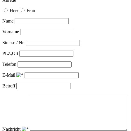
Anrede
Herr
|
Frau
Name
Vorname
Strasse / Nr.
PLZ,Ort
Telefon
E-Mail
Betreff
Nachricht