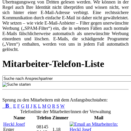
Übertragungsweg von Dritten gelesen werden. Wir können in der
Regel auch Ihre Identität nicht überprüfen und wissen nicht, wer
sich hinter einer E-Mail-Adresse verbirgt. Eine rechtssichere
Kommunikation durch einfache E-Mail ist daher nicht gewährleistet.
Wir setzen – wie viele E-Mail-Anbieter – Filter gegen unerwünschte
Werbung („SPAM-Filter“) ein, die in seltenen Fällen auch normale
E-Mails fälschlicherweise automatisch als unerwünschte Werbung
einordnen und löschen. E-Mails, die schädigende Programme
(„Viren“) enthalten, werden von uns in jedem Fall automatisch
gelöscht.
Mitarbeiter-Telefon-Liste
Sprung zu den Mitarbeitern mit dem Anfangsbuchstaben:
B
E
F
G
H
J
K
L
M
O
R
S
W
Telefonliste der Mitarbeiter/innen der Verwaltung
Name
Telefon
Zimmer
Mail
Heckl Josef
08145
Erster
1.18