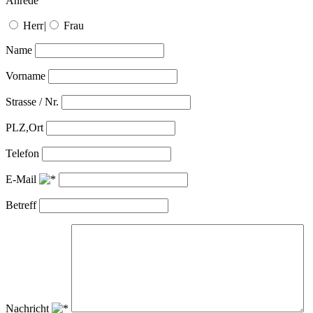
Anrede
Herr
|
Frau
Name
Vorname
Strasse / Nr.
PLZ,Ort
Telefon
E-Mail
Betreff
Nachricht