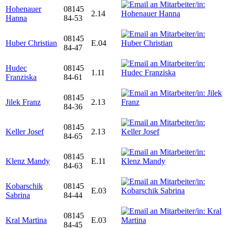
Hohenauer
08145
2.14
Hanna
84-53
08145
Huber Christian
E.04
84-47
Hudec
08145
1.11
Franziska
84-61
08145
Jilek Franz
2.13
84-36
08145
Keller Josef
2.13
84-65
08145
Klenz Mandy
E.11
84-63
Kobarschik
08145
E.03
Sabrina
84-44
08145
Kral Martina
E.03
84-45