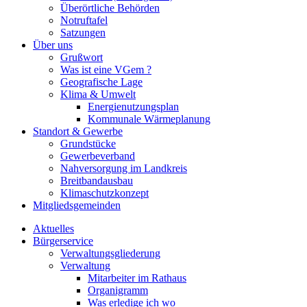
Überörtliche Behörden
Notruftafel
Satzungen
Über uns
Grußwort
Was ist eine VGem ?
Geografische Lage
Klima & Umwelt
Energienutzungsplan
Kommunale Wärmeplanung
Standort & Gewerbe
Grundstücke
Gewerbeverband
Nahversorgung im Landkreis
Breitbandausbau
Klimaschutzkonzept
Mitgliedsgemeinden
Aktuelles
Bürgerservice
Verwaltungsgliederung
Verwaltung
Mitarbeiter im Rathaus
Organigramm
Was erledige ich wo