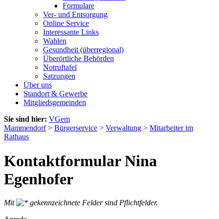
Formulare
Ver- und Entsorgung
Online Service
Interessante Links
Wahlen
Gesundheit (überregional)
Überörtliche Behörden
Notruftafel
Satzungen
Über uns
Standort & Gewerbe
Mitgliedsgemeinden
Sie sind hier:
VGem
Mammendorf
>
Bürgerservice
>
Verwaltung
>
Mitarbeiter im
Rathaus
Kontaktformular Nina
Egenhofer
Mit
gekennzeichnete Felder sind Pflichtfelder.