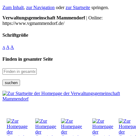
Zum Inhalt
,
zur Navigation
oder
zur Startseite
springen.
Verwaltungsgemeinschaft Mammendorf
| Online:
https://www.vgmammendorf.de/
Schriftgröße
A
A
A
Finden in gesamter Seite
suchen