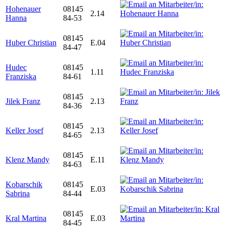
Hohenauer
08145
2.14
Hanna
84-53
08145
Huber Christian
E.04
84-47
Hudec
08145
1.11
Franziska
84-61
08145
Jilek Franz
2.13
84-36
08145
Keller Josef
2.13
84-65
08145
Klenz Mandy
E.11
84-63
Kobarschik
08145
E.03
Sabrina
84-44
08145
Kral Martina
E.03
84-45