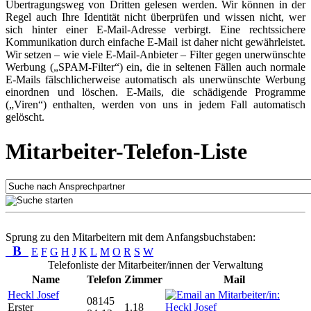
Übertragungsweg von Dritten gelesen werden. Wir können in der
Regel auch Ihre Identität nicht überprüfen und wissen nicht, wer
sich hinter einer E-Mail-Adresse verbirgt. Eine rechtssichere
Kommunikation durch einfache E-Mail ist daher nicht gewährleistet.
Wir setzen – wie viele E-Mail-Anbieter – Filter gegen unerwünschte
Werbung („SPAM-Filter“) ein, die in seltenen Fällen auch normale
E-Mails fälschlicherweise automatisch als unerwünschte Werbung
einordnen und löschen. E-Mails, die schädigende Programme
(„Viren“) enthalten, werden von uns in jedem Fall automatisch
gelöscht.
Mitarbeiter-Telefon-Liste
Sprung zu den Mitarbeitern mit dem Anfangsbuchstaben:
B
E
F
G
H
J
K
L
M
O
R
S
W
Telefonliste der Mitarbeiter/innen der Verwaltung
Name
Telefon
Zimmer
Mail
Heckl Josef
08145
Erster
1.18