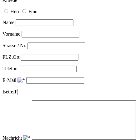
Anrede
Herr
|
Frau
Name
Vorname
Strasse / Nr.
PLZ,Ort
Telefon
E-Mail
Betreff
Nachricht