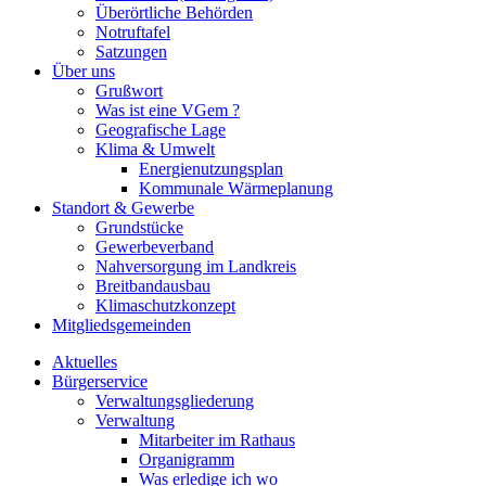
Überörtliche Behörden
Notruftafel
Satzungen
Über uns
Grußwort
Was ist eine VGem ?
Geografische Lage
Klima & Umwelt
Energienutzungsplan
Kommunale Wärmeplanung
Standort & Gewerbe
Grundstücke
Gewerbeverband
Nahversorgung im Landkreis
Breitbandausbau
Klimaschutzkonzept
Mitgliedsgemeinden
Aktuelles
Bürgerservice
Verwaltungsgliederung
Verwaltung
Mitarbeiter im Rathaus
Organigramm
Was erledige ich wo