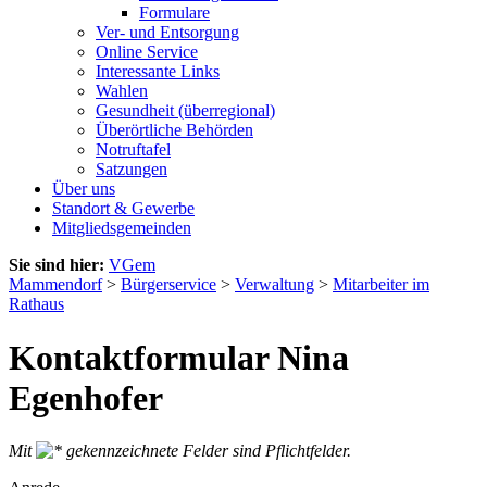
Formulare
Ver- und Entsorgung
Online Service
Interessante Links
Wahlen
Gesundheit (überregional)
Überörtliche Behörden
Notruftafel
Satzungen
Über uns
Standort & Gewerbe
Mitgliedsgemeinden
Sie sind hier:
VGem
Mammendorf
>
Bürgerservice
>
Verwaltung
>
Mitarbeiter im
Rathaus
Kontaktformular Nina
Egenhofer
Mit
gekennzeichnete Felder sind Pflichtfelder.