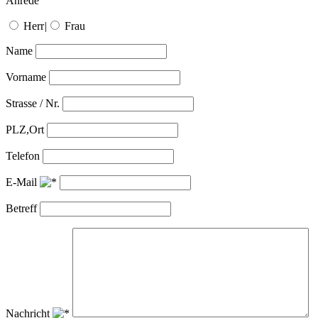
Anrede
Herr
|
Frau
Name
Vorname
Strasse / Nr.
PLZ,Ort
Telefon
E-Mail
Betreff
Nachricht