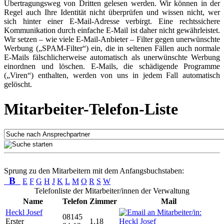
Übertragungsweg von Dritten gelesen werden. Wir können in der
Regel auch Ihre Identität nicht überprüfen und wissen nicht, wer
sich hinter einer E-Mail-Adresse verbirgt. Eine rechtssichere
Kommunikation durch einfache E-Mail ist daher nicht gewährleistet.
Wir setzen – wie viele E-Mail-Anbieter – Filter gegen unerwünschte
Werbung („SPAM-Filter“) ein, die in seltenen Fällen auch normale
E-Mails fälschlicherweise automatisch als unerwünschte Werbung
einordnen und löschen. E-Mails, die schädigende Programme
(„Viren“) enthalten, werden von uns in jedem Fall automatisch
gelöscht.
Mitarbeiter-Telefon-Liste
Sprung zu den Mitarbeitern mit dem Anfangsbuchstaben:
B
E
F
G
H
J
K
L
M
O
R
S
W
Telefonliste der Mitarbeiter/innen der Verwaltung
Name
Telefon
Zimmer
Mail
Heckl Josef
08145
Erster
1.18