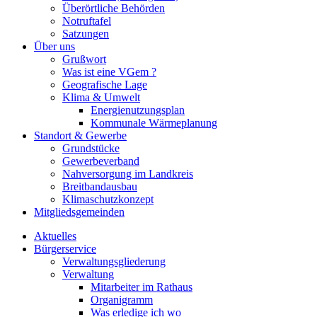
Überörtliche Behörden
Notruftafel
Satzungen
Über uns
Grußwort
Was ist eine VGem ?
Geografische Lage
Klima & Umwelt
Energienutzungsplan
Kommunale Wärmeplanung
Standort & Gewerbe
Grundstücke
Gewerbeverband
Nahversorgung im Landkreis
Breitbandausbau
Klimaschutzkonzept
Mitgliedsgemeinden
Aktuelles
Bürgerservice
Verwaltungsgliederung
Verwaltung
Mitarbeiter im Rathaus
Organigramm
Was erledige ich wo