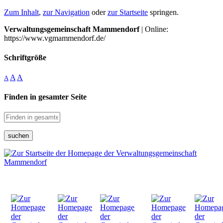
Zum Inhalt
,
zur Navigation
oder
zur Startseite
springen.
Verwaltungsgemeinschaft Mammendorf
| Online:
https://www.vgmammendorf.de/
Schriftgröße
A
A
A
Finden in gesamter Seite
suchen