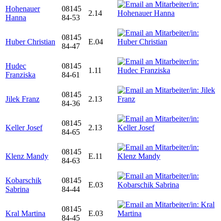
Hohenauer
08145
2.14
Hanna
84-53
08145
Huber Christian
E.04
84-47
Hudec
08145
1.11
Franziska
84-61
08145
Jilek Franz
2.13
84-36
08145
Keller Josef
2.13
84-65
08145
Klenz Mandy
E.11
84-63
Kobarschik
08145
E.03
Sabrina
84-44
08145
Kral Martina
E.03
84-45