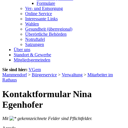
Formulare
Ver- und Entsorgung
Online Service
Interessante Links
Wahlen
Gesundheit (überregional)
Überörtliche Behörden
Notruftafel
Satzungen
Über uns
Standort & Gewerbe
Mitgliedsgemeinden
Sie sind hier:
VGem
Mammendorf
>
Bürgerservice
>
Verwaltung
>
Mitarbeiter im
Rathaus
Kontaktformular Nina
Egenhofer
Mit
gekennzeichnete Felder sind Pflichtfelder.