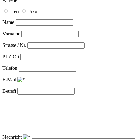
Anrede
Herr
|
Frau
Name
Vorname
Strasse / Nr.
PLZ,Ort
Telefon
E-Mail
Betreff
Nachricht