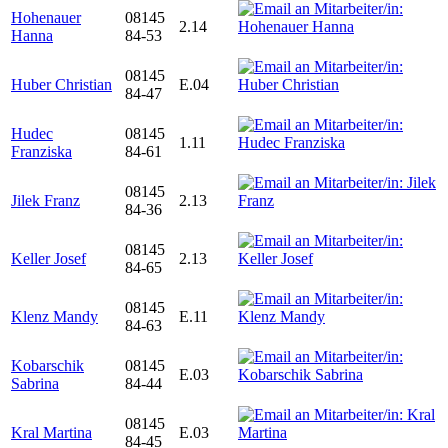
Hohenauer
08145
2.14
Hanna
84-53
08145
Huber Christian
E.04
84-47
Hudec
08145
1.11
Franziska
84-61
08145
Jilek Franz
2.13
84-36
08145
Keller Josef
2.13
84-65
08145
Klenz Mandy
E.11
84-63
Kobarschik
08145
E.03
Sabrina
84-44
08145
Kral Martina
E.03
84-45