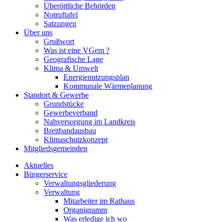
Überörtliche Behörden
Notruftafel
Satzungen
Über uns
Grußwort
Was ist eine VGem ?
Geografische Lage
Klima & Umwelt
Energienutzungsplan
Kommunale Wärmeplanung
Standort & Gewerbe
Grundstücke
Gewerbeverband
Nahversorgung im Landkreis
Breitbandausbau
Klimaschutzkonzept
Mitgliedsgemeinden
Aktuelles
Bürgerservice
Verwaltungsgliederung
Verwaltung
Mitarbeiter im Rathaus
Organigramm
Was erledige ich wo