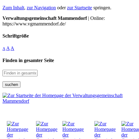
Zum Inhalt
,
zur Navigation
oder
zur Startseite
springen.
Verwaltungsgemeinschaft Mammendorf
| Online:
https://www.vgmammendorf.de/
Schriftgröße
A
A
A
Finden in gesamter Seite
suchen