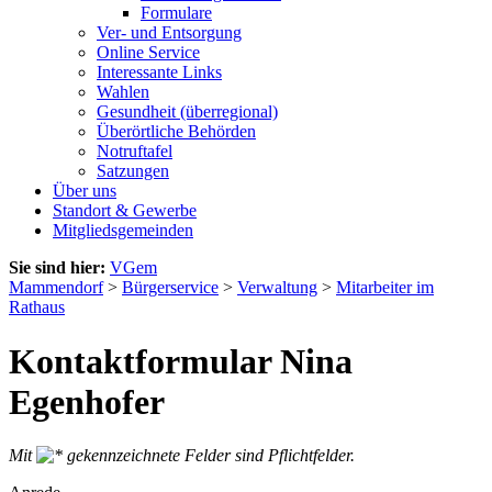
Formulare
Ver- und Entsorgung
Online Service
Interessante Links
Wahlen
Gesundheit (überregional)
Überörtliche Behörden
Notruftafel
Satzungen
Über uns
Standort & Gewerbe
Mitgliedsgemeinden
Sie sind hier:
VGem
Mammendorf
>
Bürgerservice
>
Verwaltung
>
Mitarbeiter im
Rathaus
Kontaktformular Nina
Egenhofer
Mit
gekennzeichnete Felder sind Pflichtfelder.