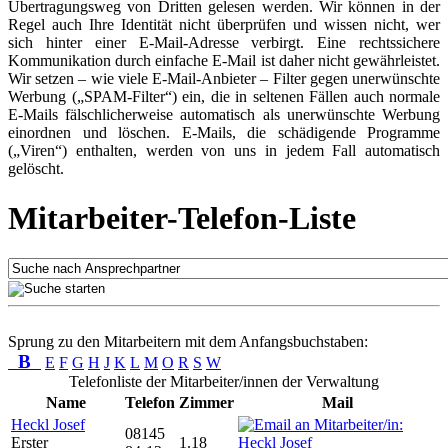
Übertragungsweg von Dritten gelesen werden. Wir können in der
Regel auch Ihre Identität nicht überprüfen und wissen nicht, wer
sich hinter einer E-Mail-Adresse verbirgt. Eine rechtssichere
Kommunikation durch einfache E-Mail ist daher nicht gewährleistet.
Wir setzen – wie viele E-Mail-Anbieter – Filter gegen unerwünschte
Werbung („SPAM-Filter“) ein, die in seltenen Fällen auch normale
E-Mails fälschlicherweise automatisch als unerwünschte Werbung
einordnen und löschen. E-Mails, die schädigende Programme
(„Viren“) enthalten, werden von uns in jedem Fall automatisch
gelöscht.
Mitarbeiter-Telefon-Liste
Sprung zu den Mitarbeitern mit dem Anfangsbuchstaben:
B
E
F
G
H
J
K
L
M
O
R
S
W
Telefonliste der Mitarbeiter/innen der Verwaltung
Name
Telefon
Zimmer
Mail
Heckl Josef
08145
Erster
1.18