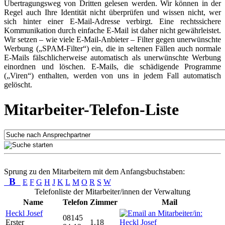
Übertragungsweg von Dritten gelesen werden. Wir können in der
Regel auch Ihre Identität nicht überprüfen und wissen nicht, wer
sich hinter einer E-Mail-Adresse verbirgt. Eine rechtssichere
Kommunikation durch einfache E-Mail ist daher nicht gewährleistet.
Wir setzen – wie viele E-Mail-Anbieter – Filter gegen unerwünschte
Werbung („SPAM-Filter“) ein, die in seltenen Fällen auch normale
E-Mails fälschlicherweise automatisch als unerwünschte Werbung
einordnen und löschen. E-Mails, die schädigende Programme
(„Viren“) enthalten, werden von uns in jedem Fall automatisch
gelöscht.
Mitarbeiter-Telefon-Liste
Sprung zu den Mitarbeitern mit dem Anfangsbuchstaben:
B
E
F
G
H
J
K
L
M
O
R
S
W
Telefonliste der Mitarbeiter/innen der Verwaltung
Name
Telefon
Zimmer
Mail
Heckl Josef
08145
Erster
1.18