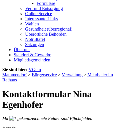
Formulare
Ver- und Entsorgung
Online Service
Interessante Links
Wahlen
Gesundheit (überregional)
Überörtliche Behörden
Notruftafel
Satzungen
Über uns
Standort & Gewerbe
Mitgliedsgemeinden
Sie sind hier:
VGem
Mammendorf
>
Bürgerservice
>
Verwaltung
>
Mitarbeiter im
Rathaus
Kontaktformular Nina
Egenhofer
Mit
gekennzeichnete Felder sind Pflichtfelder.