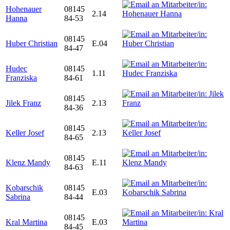
Hohenauer
08145
2.14
Hanna
84-53
08145
Huber Christian
E.04
84-47
Hudec
08145
1.11
Franziska
84-61
08145
Jilek Franz
2.13
84-36
08145
Keller Josef
2.13
84-65
08145
Klenz Mandy
E.11
84-63
Kobarschik
08145
E.03
Sabrina
84-44
08145
Kral Martina
E.03
84-45