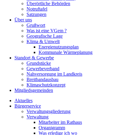
Überörtliche Behörden
Notruftafel
Satzungen
Über uns
Grußwort
Was ist eine VGem ?
Geografische Lage
Klima & Umwelt
Energienutzungsplan
Kommunale Wärmeplanung
Standort & Gewerbe
Grundstücke
Gewerbeverband
Nahversorgung im Landkreis
Breitbandausbau
Klimaschutzkonzept
Mitgliedsgemeinden
Aktuelles
Bürgerservice
Verwaltungsgliederung
Verwaltung
Mitarbeiter im Rathaus
Organigramm
Was erledige ich wo