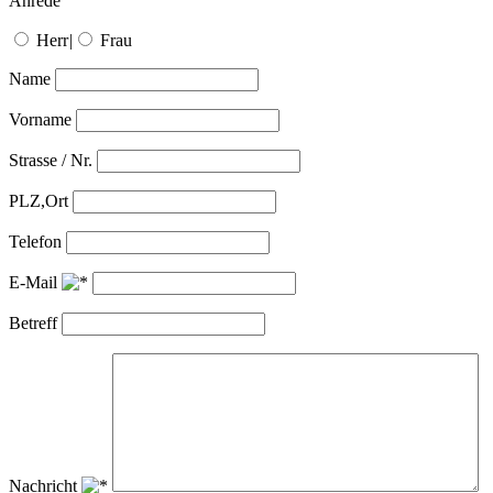
Anrede
Herr
|
Frau
Name
Vorname
Strasse / Nr.
PLZ,Ort
Telefon
E-Mail
Betreff
Nachricht