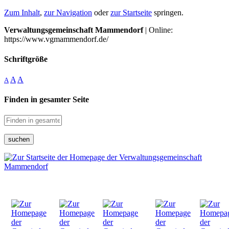
Zum Inhalt
,
zur Navigation
oder
zur Startseite
springen.
Verwaltungsgemeinschaft Mammendorf
| Online:
https://www.vgmammendorf.de/
Schriftgröße
A
A
A
Finden in gesamter Seite
suchen