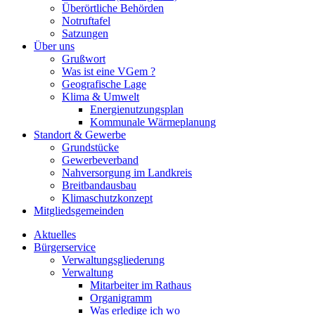
Überörtliche Behörden
Notruftafel
Satzungen
Über uns
Grußwort
Was ist eine VGem ?
Geografische Lage
Klima & Umwelt
Energienutzungsplan
Kommunale Wärmeplanung
Standort & Gewerbe
Grundstücke
Gewerbeverband
Nahversorgung im Landkreis
Breitbandausbau
Klimaschutzkonzept
Mitgliedsgemeinden
Aktuelles
Bürgerservice
Verwaltungsgliederung
Verwaltung
Mitarbeiter im Rathaus
Organigramm
Was erledige ich wo