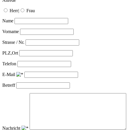
Anrede
Herr
|
Frau
Name
Vorname
Strasse / Nr.
PLZ,Ort
Telefon
E-Mail
Betreff
Nachricht