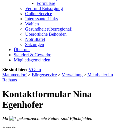
Formulare
Ver- und Entsorgung
Online Service
Interessante Links
Wahlen
Gesundheit (überregional)
Überörtliche Behörden
Notruftafel
Satzungen
Über uns
Standort & Gewerbe
Mitgliedsgemeinden
Sie sind hier:
VGem
Mammendorf
>
Bürgerservice
>
Verwaltung
>
Mitarbeiter im
Rathaus
Kontaktformular Nina
Egenhofer
Mit
gekennzeichnete Felder sind Pflichtfelder.