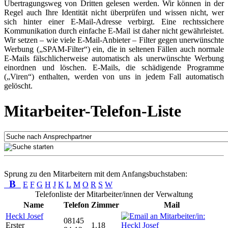
Übertragungsweg von Dritten gelesen werden. Wir können in der
Regel auch Ihre Identität nicht überprüfen und wissen nicht, wer
sich hinter einer E-Mail-Adresse verbirgt. Eine rechtssichere
Kommunikation durch einfache E-Mail ist daher nicht gewährleistet.
Wir setzen – wie viele E-Mail-Anbieter – Filter gegen unerwünschte
Werbung („SPAM-Filter“) ein, die in seltenen Fällen auch normale
E-Mails fälschlicherweise automatisch als unerwünschte Werbung
einordnen und löschen. E-Mails, die schädigende Programme
(„Viren“) enthalten, werden von uns in jedem Fall automatisch
gelöscht.
Mitarbeiter-Telefon-Liste
Sprung zu den Mitarbeitern mit dem Anfangsbuchstaben:
B
E
F
G
H
J
K
L
M
O
R
S
W
Telefonliste der Mitarbeiter/innen der Verwaltung
Name
Telefon
Zimmer
Mail
Heckl Josef
08145
Erster
1.18