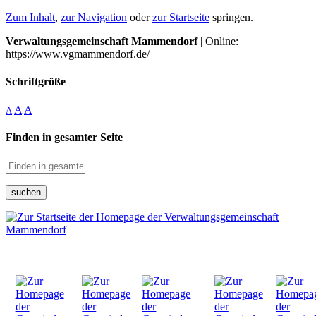
Zum Inhalt
,
zur Navigation
oder
zur Startseite
springen.
Verwaltungsgemeinschaft Mammendorf
| Online:
https://www.vgmammendorf.de/
Schriftgröße
A
A
A
Finden in gesamter Seite
suchen