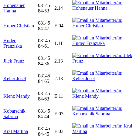
Hohenauer
08145
2.14
Hanna
84-53
08145
Huber Christian
E.04
84-47
Hudec
08145
1.11
Franziska
84-61
08145
Jilek Franz
2.13
84-36
08145
Keller Josef
2.13
84-65
08145
Klenz Mandy
E.11
84-63
Kobarschik
08145
E.03
Sabrina
84-44
08145
Kral Martina
E.03
84-45