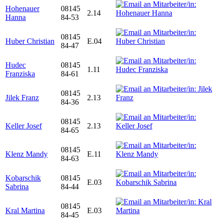
Hohenauer
08145
2.14
Hanna
84-53
08145
Huber Christian
E.04
84-47
Hudec
08145
1.11
Franziska
84-61
08145
Jilek Franz
2.13
84-36
08145
Keller Josef
2.13
84-65
08145
Klenz Mandy
E.11
84-63
Kobarschik
08145
E.03
Sabrina
84-44
08145
Kral Martina
E.03
84-45