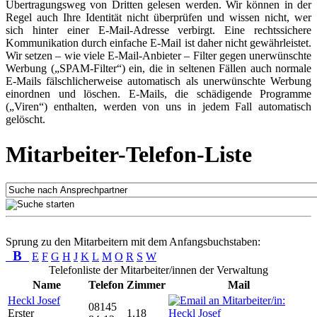
Übertragungsweg von Dritten gelesen werden. Wir können in der
Regel auch Ihre Identität nicht überprüfen und wissen nicht, wer
sich hinter einer E-Mail-Adresse verbirgt. Eine rechtssichere
Kommunikation durch einfache E-Mail ist daher nicht gewährleistet.
Wir setzen – wie viele E-Mail-Anbieter – Filter gegen unerwünschte
Werbung („SPAM-Filter“) ein, die in seltenen Fällen auch normale
E-Mails fälschlicherweise automatisch als unerwünschte Werbung
einordnen und löschen. E-Mails, die schädigende Programme
(„Viren“) enthalten, werden von uns in jedem Fall automatisch
gelöscht.
Mitarbeiter-Telefon-Liste
Sprung zu den Mitarbeitern mit dem Anfangsbuchstaben:
B
E
F
G
H
J
K
L
M
O
R
S
W
Telefonliste der Mitarbeiter/innen der Verwaltung
Name
Telefon
Zimmer
Mail
Heckl Josef
08145
Erster
1.18