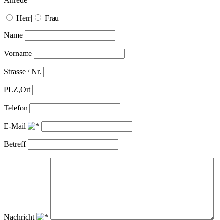
Anrede
Herr
|
Frau
Name
Vorname
Strasse / Nr.
PLZ,Ort
Telefon
E-Mail
Betreff
Nachricht