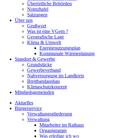
Überörtliche Behörden
Notruftafel
Satzungen
Über uns
Grußwort
Was ist eine VGem ?
Geografische Lage
Klima & Umwelt
Energienutzungsplan
Kommunale Wärmeplanung
Standort & Gewerbe
Grundstücke
Gewerbeverband
Nahversorgung im Landkreis
Breitbandausbau
Klimaschutzkonzept
Mitgliedsgemeinden
Aktuelles
Bürgerservice
Verwaltungsgliederung
Verwaltung
Mitarbeiter im Rathaus
Organigramm
Was erledige ich wo