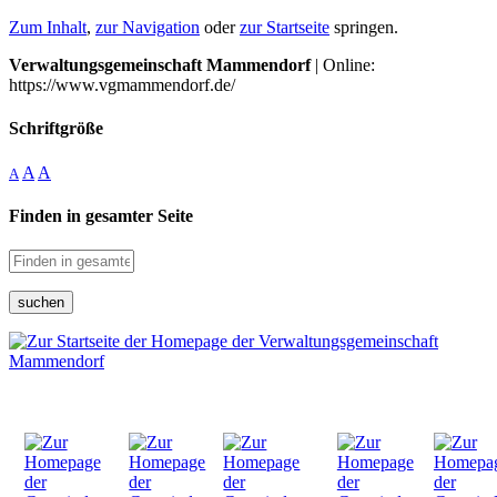
Zum Inhalt
,
zur Navigation
oder
zur Startseite
springen.
Verwaltungsgemeinschaft Mammendorf
| Online:
https://www.vgmammendorf.de/
Schriftgröße
A
A
A
Finden in gesamter Seite
suchen