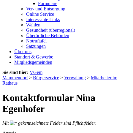
Formulare
Ver- und Entsorgung
Online Service
Interessante Links
Wahlen
Gesundheit (überregional)
Überörtliche Behörden
Notruftafel
Satzungen
Über uns
Standort & Gewerbe
Mitgliedsgemeinden
Sie sind hier:
VGem
Mammendorf
>
Bürgerservice
>
Verwaltung
>
Mitarbeiter im
Rathaus
Kontaktformular Nina
Egenhofer
Mit
gekennzeichnete Felder sind Pflichtfelder.