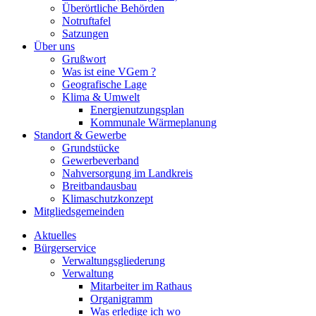
Überörtliche Behörden
Notruftafel
Satzungen
Über uns
Grußwort
Was ist eine VGem ?
Geografische Lage
Klima & Umwelt
Energienutzungsplan
Kommunale Wärmeplanung
Standort & Gewerbe
Grundstücke
Gewerbeverband
Nahversorgung im Landkreis
Breitbandausbau
Klimaschutzkonzept
Mitgliedsgemeinden
Aktuelles
Bürgerservice
Verwaltungsgliederung
Verwaltung
Mitarbeiter im Rathaus
Organigramm
Was erledige ich wo