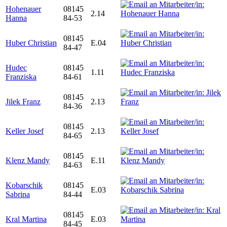
Hohenauer
08145
2.14
Hanna
84-53
08145
Huber Christian
E.04
84-47
Hudec
08145
1.11
Franziska
84-61
08145
Jilek Franz
2.13
84-36
08145
Keller Josef
2.13
84-65
08145
Klenz Mandy
E.11
84-63
Kobarschik
08145
E.03
Sabrina
84-44
08145
Kral Martina
E.03
84-45