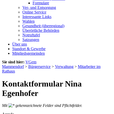
Formulare
Ver- und Entsorgung
Online Service
Interessante Links
Wahlen
Gesundheit (überregional)
Überörtliche Behörden
Notruftafel
Satzungen
Über uns
Standort & Gewerbe
Mitgliedsgemeinden
Sie sind hier:
VGem
Mammendorf
>
Bürgerservice
>
Verwaltung
>
Mitarbeiter im
Rathaus
Kontaktformular Nina
Egenhofer
Mit
gekennzeichnete Felder sind Pflichtfelder.