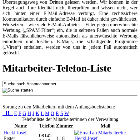
Übertragungsweg von Dritten gelesen werden. Wir können in der
Regel auch Ihre Identität nicht überprüfen und wissen nicht, wer
sich hinter einer E-Mail-Adresse verbirgt. Eine rechtssichere
Kommunikation durch einfache E-Mail ist daher nicht gewährleistet.
Wir setzen – wie viele E-Mail-Anbieter – Filter gegen unerwünschte
Werbung („SPAM-Filter“) ein, die in seltenen Fällen auch normale
E-Mails fälschlicherweise automatisch als unerwünschte Werbung
einordnen und löschen. E-Mails, die schädigende Programme
(„Viren“) enthalten, werden von uns in jedem Fall automatisch
gelöscht.
Mitarbeiter-Telefon-Liste
Sprung zu den Mitarbeitern mit dem Anfangsbuchstaben:
B
E
F
G
H
J
K
L
M
O
R
S
W
Telefonliste der Mitarbeiter/innen der Verwaltung
Name
Telefon
Zimmer
Mail
Heckl Josef
08145
Erster
1.18