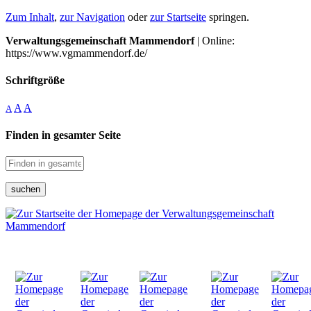
Zum Inhalt
,
zur Navigation
oder
zur Startseite
springen.
Verwaltungsgemeinschaft Mammendorf
| Online:
https://www.vgmammendorf.de/
Schriftgröße
A
A
A
Finden in gesamter Seite
suchen