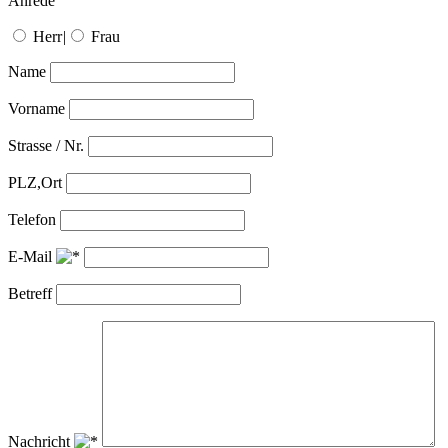
Anrede
Herr
|
Frau
Name
Vorname
Strasse / Nr.
PLZ,Ort
Telefon
E-Mail
Betreff
Nachricht