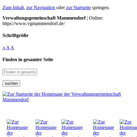
Zum Inhalt
,
zur Navigation
oder
zur Startseite
springen.
Verwaltungsgemeinschaft Mammendorf
| Online:
https://www.vgmammendorf.de/
Schriftgröße
A
A
A
Finden in gesamter Seite
suchen