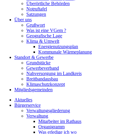
Überörtliche Behörden
Notruftafel
Satzungen
Über uns
Grußwort
Was ist eine VGem ?
Geografische Lage
Klima & Umwelt
Energienutzungsplan
Kommunale Wärmeplanung
Standort & Gewerbe
Grundstücke
Gewerbeverband
Nahversorgung im Landkreis
Breitbandausbau
Klimaschutzkonzept
Mitgliedsgemeinden
Aktuelles
Bürgerservice
Verwaltungsgliederung
Verwaltung
Mitarbeiter im Rathaus
Organigramm
Was erledige ich wo