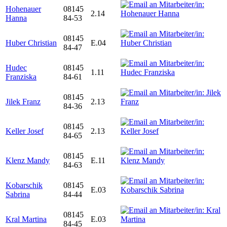
Hohenauer
08145
2.14
Hanna
84-53
08145
Huber Christian
E.04
84-47
Hudec
08145
1.11
Franziska
84-61
08145
Jilek Franz
2.13
84-36
08145
Keller Josef
2.13
84-65
08145
Klenz Mandy
E.11
84-63
Kobarschik
08145
E.03
Sabrina
84-44
08145
Kral Martina
E.03
84-45