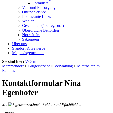
Formulare
Ver- und Entsorgung
Online Service
Interessante Links
Wahlen
Gesundheit (überregional)
Überörtliche Behörden
Notruftafel
Satzungen
Über uns
Standort & Gewerbe
Mitgliedsgemeinden
Sie sind hier:
VGem
Mammendorf
>
Bürgerservice
>
Verwaltung
>
Mitarbeiter im
Rathaus
Kontaktformular Nina
Egenhofer
Mit
gekennzeichnete Felder sind Pflichtfelder.