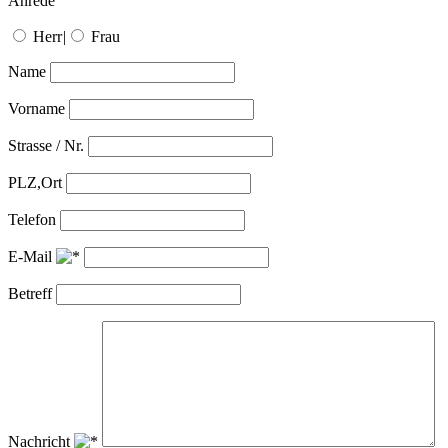
Anrede
Herr
|
Frau
Name
Vorname
Strasse / Nr.
PLZ,Ort
Telefon
E-Mail
Betreff
Nachricht