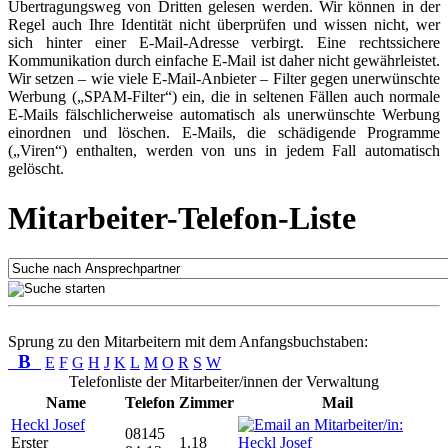
Übertragungsweg von Dritten gelesen werden. Wir können in der
Regel auch Ihre Identität nicht überprüfen und wissen nicht, wer
sich hinter einer E-Mail-Adresse verbirgt. Eine rechtssichere
Kommunikation durch einfache E-Mail ist daher nicht gewährleistet.
Wir setzen – wie viele E-Mail-Anbieter – Filter gegen unerwünschte
Werbung („SPAM-Filter“) ein, die in seltenen Fällen auch normale
E-Mails fälschlicherweise automatisch als unerwünschte Werbung
einordnen und löschen. E-Mails, die schädigende Programme
(„Viren“) enthalten, werden von uns in jedem Fall automatisch
gelöscht.
Mitarbeiter-Telefon-Liste
Sprung zu den Mitarbeitern mit dem Anfangsbuchstaben:
B
E
F
G
H
J
K
L
M
O
R
S
W
Telefonliste der Mitarbeiter/innen der Verwaltung
Name
Telefon
Zimmer
Mail
Heckl Josef
08145
Erster
1.18