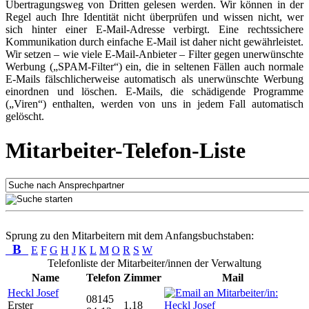
Übertragungsweg von Dritten gelesen werden. Wir können in der
Regel auch Ihre Identität nicht überprüfen und wissen nicht, wer
sich hinter einer E-Mail-Adresse verbirgt. Eine rechtssichere
Kommunikation durch einfache E-Mail ist daher nicht gewährleistet.
Wir setzen – wie viele E-Mail-Anbieter – Filter gegen unerwünschte
Werbung („SPAM-Filter“) ein, die in seltenen Fällen auch normale
E-Mails fälschlicherweise automatisch als unerwünschte Werbung
einordnen und löschen. E-Mails, die schädigende Programme
(„Viren“) enthalten, werden von uns in jedem Fall automatisch
gelöscht.
Mitarbeiter-Telefon-Liste
Sprung zu den Mitarbeitern mit dem Anfangsbuchstaben:
B
E
F
G
H
J
K
L
M
O
R
S
W
Telefonliste der Mitarbeiter/innen der Verwaltung
Name
Telefon
Zimmer
Mail
Heckl Josef
08145
Erster
1.18