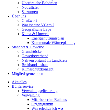
Überörtliche Behörden
Notruftafel
Satzungen
Über uns
Grußwort
Was ist eine VGem ?
Geografische Lage
Klima & Umwelt
Energienutzungsplan
Kommunale Wärmeplanung
Standort & Gewerbe
Grundstücke
Gewerbeverband
Nahversorgung im Landkreis
Breitbandausbau
Klimaschutzkonzept
Mitgliedsgemeinden
Aktuelles
Bürgerservice
Verwaltungsgliederung
Verwaltung
Mitarbeiter im Rathaus
Organigramm
Was erledige ich wo