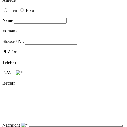
Anrede
Herr
|
Frau
Name
Vorname
Strasse / Nr.
PLZ,Ort
Telefon
E-Mail
Betreff
Nachricht