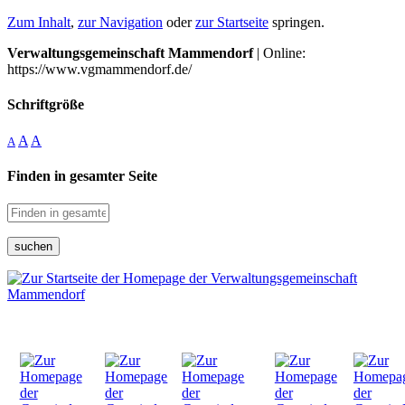
Zum Inhalt
,
zur Navigation
oder
zur Startseite
springen.
Verwaltungsgemeinschaft Mammendorf
| Online:
https://www.vgmammendorf.de/
Schriftgröße
A
A
A
Finden in gesamter Seite
suchen