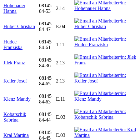
Hohenauer
08145
2.14
Hanna
84-53
08145
Huber Christian
E.04
84-47
Hudec
08145
1.11
Franziska
84-61
08145
Jilek Franz
2.13
84-36
08145
Keller Josef
2.13
84-65
08145
Klenz Mandy
E.11
84-63
Kobarschik
08145
E.03
Sabrina
84-44
08145
Kral Martina
E.03
84-45