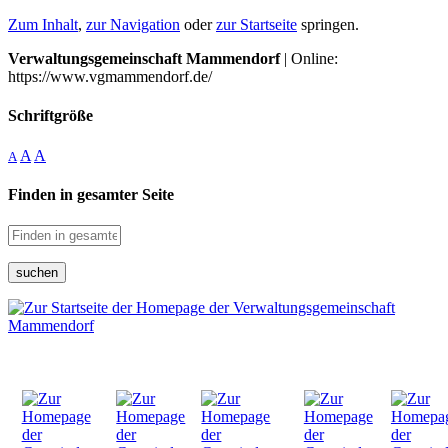
Zum Inhalt
,
zur Navigation
oder
zur Startseite
springen.
Verwaltungsgemeinschaft Mammendorf
| Online:
https://www.vgmammendorf.de/
Schriftgröße
A
A
A
Finden in gesamter Seite
suchen