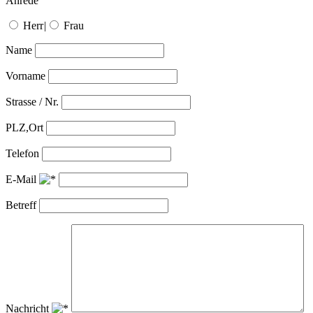
Anrede
Herr
|
Frau
Name
Vorname
Strasse / Nr.
PLZ,Ort
Telefon
E-Mail
Betreff
Nachricht