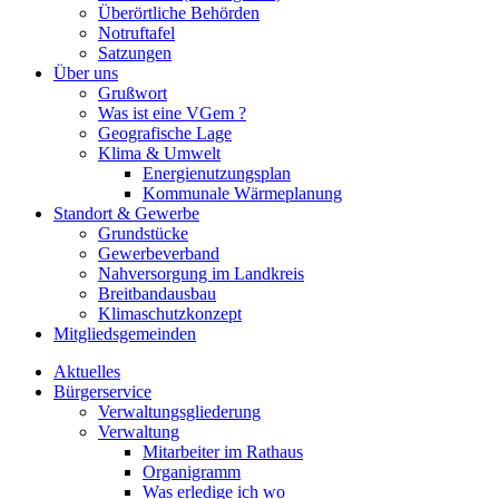
Überörtliche Behörden
Notruftafel
Satzungen
Über uns
Grußwort
Was ist eine VGem ?
Geografische Lage
Klima & Umwelt
Energienutzungsplan
Kommunale Wärmeplanung
Standort & Gewerbe
Grundstücke
Gewerbeverband
Nahversorgung im Landkreis
Breitbandausbau
Klimaschutzkonzept
Mitgliedsgemeinden
Aktuelles
Bürgerservice
Verwaltungsgliederung
Verwaltung
Mitarbeiter im Rathaus
Organigramm
Was erledige ich wo