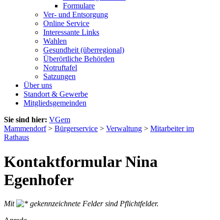
Formulare
Ver- und Entsorgung
Online Service
Interessante Links
Wahlen
Gesundheit (überregional)
Überörtliche Behörden
Notruftafel
Satzungen
Über uns
Standort & Gewerbe
Mitgliedsgemeinden
Sie sind hier:
VGem
Mammendorf
>
Bürgerservice
>
Verwaltung
>
Mitarbeiter im
Rathaus
Kontaktformular Nina
Egenhofer
Mit
gekennzeichnete Felder sind Pflichtfelder.