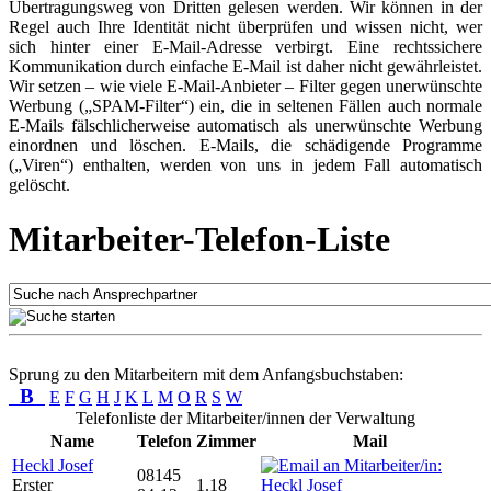
Übertragungsweg von Dritten gelesen werden. Wir können in der
Regel auch Ihre Identität nicht überprüfen und wissen nicht, wer
sich hinter einer E-Mail-Adresse verbirgt. Eine rechtssichere
Kommunikation durch einfache E-Mail ist daher nicht gewährleistet.
Wir setzen – wie viele E-Mail-Anbieter – Filter gegen unerwünschte
Werbung („SPAM-Filter“) ein, die in seltenen Fällen auch normale
E-Mails fälschlicherweise automatisch als unerwünschte Werbung
einordnen und löschen. E-Mails, die schädigende Programme
(„Viren“) enthalten, werden von uns in jedem Fall automatisch
gelöscht.
Mitarbeiter-Telefon-Liste
Sprung zu den Mitarbeitern mit dem Anfangsbuchstaben:
B
E
F
G
H
J
K
L
M
O
R
S
W
Telefonliste der Mitarbeiter/innen der Verwaltung
Name
Telefon
Zimmer
Mail
Heckl Josef
08145
Erster
1.18