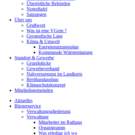
Überörtliche Behörden
Notruftafel
Satzungen
Über uns
Grußwort
Was ist eine VGem ?
Geografische Lage
Klima & Umwelt
Energienutzungsplan
Kommunale Wärmeplanung
Standort & Gewerbe
Grundstücke
Gewerbeverband
Nahversorgung im Landkreis
Breitbandausbau
Klimaschutzkonzept
Mitgliedsgemeinden
Aktuelles
Bürgerservice
Verwaltungsgliederung
Verwaltung
Mitarbeiter im Rathaus
Organigramm
Was erledige ich wo