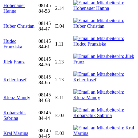
Hohenauer
08145
2.14
Hanna
84-53
08145
Huber Christian
E.04
84-47
Hudec
08145
1.11
Franziska
84-61
08145
Jilek Franz
2.13
84-36
08145
Keller Josef
2.13
84-65
08145
Klenz Mandy
E.11
84-63
Kobarschik
08145
E.03
Sabrina
84-44
08145
Kral Martina
E.03
84-45