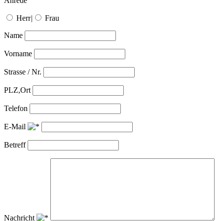
Anrede
Herr
|
Frau
Name
Vorname
Strasse / Nr.
PLZ,Ort
Telefon
E-Mail
Betreff
Nachricht