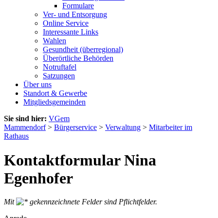
Formulare
Ver- und Entsorgung
Online Service
Interessante Links
Wahlen
Gesundheit (überregional)
Überörtliche Behörden
Notruftafel
Satzungen
Über uns
Standort & Gewerbe
Mitgliedsgemeinden
Sie sind hier:
VGem
Mammendorf
>
Bürgerservice
>
Verwaltung
>
Mitarbeiter im
Rathaus
Kontaktformular Nina
Egenhofer
Mit
gekennzeichnete Felder sind Pflichtfelder.