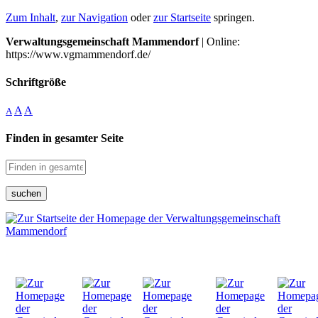
Zum Inhalt
,
zur Navigation
oder
zur Startseite
springen.
Verwaltungsgemeinschaft Mammendorf
| Online:
https://www.vgmammendorf.de/
Schriftgröße
A
A
A
Finden in gesamter Seite
suchen