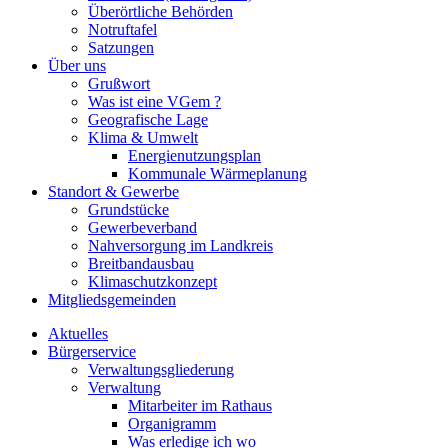
Überörtliche Behörden
Notruftafel
Satzungen
Über uns
Grußwort
Was ist eine VGem ?
Geografische Lage
Klima & Umwelt
Energienutzungsplan
Kommunale Wärmeplanung
Standort & Gewerbe
Grundstücke
Gewerbeverband
Nahversorgung im Landkreis
Breitbandausbau
Klimaschutzkonzept
Mitgliedsgemeinden
Aktuelles
Bürgerservice
Verwaltungsgliederung
Verwaltung
Mitarbeiter im Rathaus
Organigramm
Was erledige ich wo