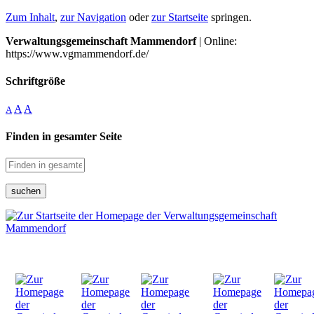
Zum Inhalt
,
zur Navigation
oder
zur Startseite
springen.
Verwaltungsgemeinschaft Mammendorf
| Online:
https://www.vgmammendorf.de/
Schriftgröße
A
A
A
Finden in gesamter Seite
suchen