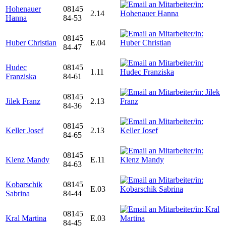
Hohenauer
08145
2.14
Hanna
84-53
08145
Huber Christian
E.04
84-47
Hudec
08145
1.11
Franziska
84-61
08145
Jilek Franz
2.13
84-36
08145
Keller Josef
2.13
84-65
08145
Klenz Mandy
E.11
84-63
Kobarschik
08145
E.03
Sabrina
84-44
08145
Kral Martina
E.03
84-45