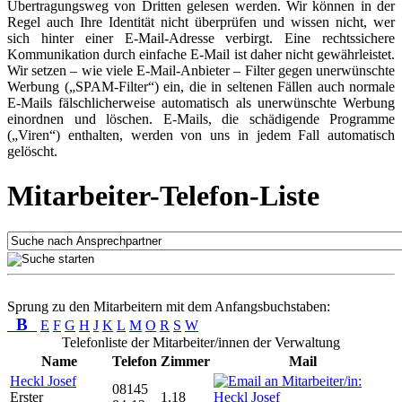
Übertragungsweg von Dritten gelesen werden. Wir können in der
Regel auch Ihre Identität nicht überprüfen und wissen nicht, wer
sich hinter einer E-Mail-Adresse verbirgt. Eine rechtssichere
Kommunikation durch einfache E-Mail ist daher nicht gewährleistet.
Wir setzen – wie viele E-Mail-Anbieter – Filter gegen unerwünschte
Werbung („SPAM-Filter“) ein, die in seltenen Fällen auch normale
E-Mails fälschlicherweise automatisch als unerwünschte Werbung
einordnen und löschen. E-Mails, die schädigende Programme
(„Viren“) enthalten, werden von uns in jedem Fall automatisch
gelöscht.
Mitarbeiter-Telefon-Liste
Sprung zu den Mitarbeitern mit dem Anfangsbuchstaben:
B
E
F
G
H
J
K
L
M
O
R
S
W
Telefonliste der Mitarbeiter/innen der Verwaltung
Name
Telefon
Zimmer
Mail
Heckl Josef
08145
Erster
1.18