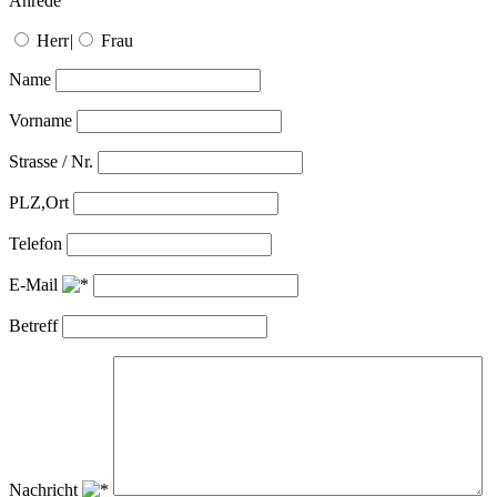
Anrede
Herr
|
Frau
Name
Vorname
Strasse / Nr.
PLZ,Ort
Telefon
E-Mail
Betreff
Nachricht