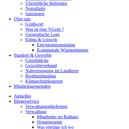
Überörtliche Behörden
Notruftafel
Satzungen
Über uns
Grußwort
Was ist eine VGem ?
Geografische Lage
Klima & Umwelt
Energienutzungsplan
Kommunale Wärmeplanung
Standort & Gewerbe
Grundstücke
Gewerbeverband
Nahversorgung im Landkreis
Breitbandausbau
Klimaschutzkonzept
Mitgliedsgemeinden
Aktuelles
Bürgerservice
Verwaltungsgliederung
Verwaltung
Mitarbeiter im Rathaus
Organigramm
Was erledige ich wo