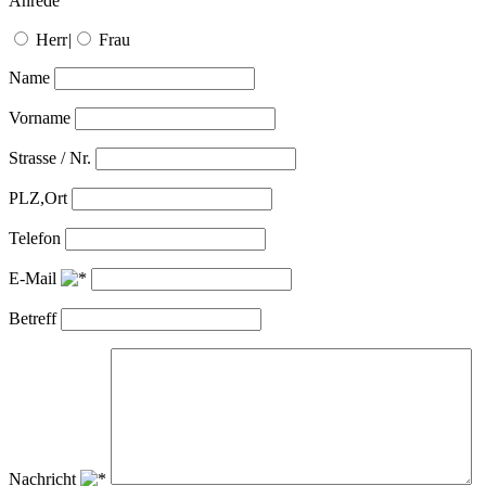
Anrede
Herr
|
Frau
Name
Vorname
Strasse / Nr.
PLZ,Ort
Telefon
E-Mail
Betreff
Nachricht