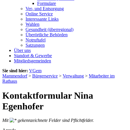
Formulare
Ver- und Entsorgung
Online Service
Interessante Links
Wahlen
Gesundheit (überregional)
Überörtliche Behörden
Notruftafel
Satzungen
Über uns
Standort & Gewerbe
Mitgliedsgemeinden
Sie sind hier:
VGem
Mammendorf
>
Bürgerservice
>
Verwaltung
>
Mitarbeiter im
Rathaus
Kontaktformular Nina
Egenhofer
Mit
gekennzeichnete Felder sind Pflichtfelder.