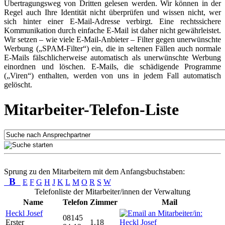
Übertragungsweg von Dritten gelesen werden. Wir können in der
Regel auch Ihre Identität nicht überprüfen und wissen nicht, wer
sich hinter einer E-Mail-Adresse verbirgt. Eine rechtssichere
Kommunikation durch einfache E-Mail ist daher nicht gewährleistet.
Wir setzen – wie viele E-Mail-Anbieter – Filter gegen unerwünschte
Werbung („SPAM-Filter“) ein, die in seltenen Fällen auch normale
E-Mails fälschlicherweise automatisch als unerwünschte Werbung
einordnen und löschen. E-Mails, die schädigende Programme
(„Viren“) enthalten, werden von uns in jedem Fall automatisch
gelöscht.
Mitarbeiter-Telefon-Liste
Sprung zu den Mitarbeitern mit dem Anfangsbuchstaben:
B
E
F
G
H
J
K
L
M
O
R
S
W
Telefonliste der Mitarbeiter/innen der Verwaltung
Name
Telefon
Zimmer
Mail
Heckl Josef
08145
Erster
1.18