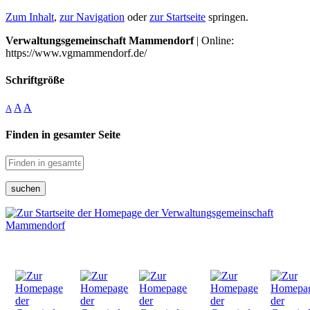
Zum Inhalt
,
zur Navigation
oder
zur Startseite
springen.
Verwaltungsgemeinschaft Mammendorf
| Online:
https://www.vgmammendorf.de/
Schriftgröße
A
A
A
Finden in gesamter Seite
suchen