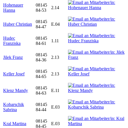
Hohenauer
08145
2.14
Hanna
84-53
08145
Huber Christian
E.04
84-47
Hudec
08145
1.11
Franziska
84-61
08145
Jilek Franz
2.13
84-36
08145
Keller Josef
2.13
84-65
08145
Klenz Mandy
E.11
84-63
Kobarschik
08145
E.03
Sabrina
84-44
08145
Kral Martina
E.03
84-45