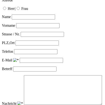
Anrede
Herr
|
Frau
Name
Vorname
Strasse / Nr.
PLZ,Ort
Telefon
E-Mail
Betreff
Nachricht