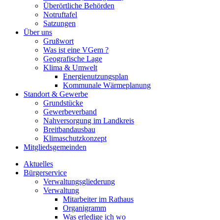
Überörtliche Behörden
Notruftafel
Satzungen
Über uns
Grußwort
Was ist eine VGem ?
Geografische Lage
Klima & Umwelt
Energienutzungsplan
Kommunale Wärmeplanung
Standort & Gewerbe
Grundstücke
Gewerbeverband
Nahversorgung im Landkreis
Breitbandausbau
Klimaschutzkonzept
Mitgliedsgemeinden
Aktuelles
Bürgerservice
Verwaltungsgliederung
Verwaltung
Mitarbeiter im Rathaus
Organigramm
Was erledige ich wo