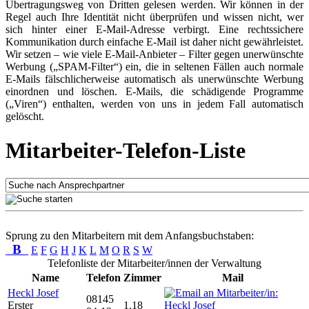
Übertragungsweg von Dritten gelesen werden. Wir können in der
Regel auch Ihre Identität nicht überprüfen und wissen nicht, wer
sich hinter einer E-Mail-Adresse verbirgt. Eine rechtssichere
Kommunikation durch einfache E-Mail ist daher nicht gewährleistet.
Wir setzen – wie viele E-Mail-Anbieter – Filter gegen unerwünschte
Werbung („SPAM-Filter“) ein, die in seltenen Fällen auch normale
E-Mails fälschlicherweise automatisch als unerwünschte Werbung
einordnen und löschen. E-Mails, die schädigende Programme
(„Viren“) enthalten, werden von uns in jedem Fall automatisch
gelöscht.
Mitarbeiter-Telefon-Liste
Sprung zu den Mitarbeitern mit dem Anfangsbuchstaben:
B
E
F
G
H
J
K
L
M
O
R
S
W
Telefonliste der Mitarbeiter/innen der Verwaltung
Name
Telefon
Zimmer
Mail
Heckl Josef
08145
Erster
1.18