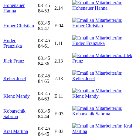
Hohenauer
08145
2.14
Hanna
84-53
08145
Huber Christian
E.04
84-47
Hudec
08145
1.11
Franziska
84-61
08145
Jilek Franz
2.13
84-36
08145
Keller Josef
2.13
84-65
08145
Klenz Mandy
E.11
84-63
Kobarschik
08145
E.03
Sabrina
84-44
08145
Kral Martina
E.03
84-45