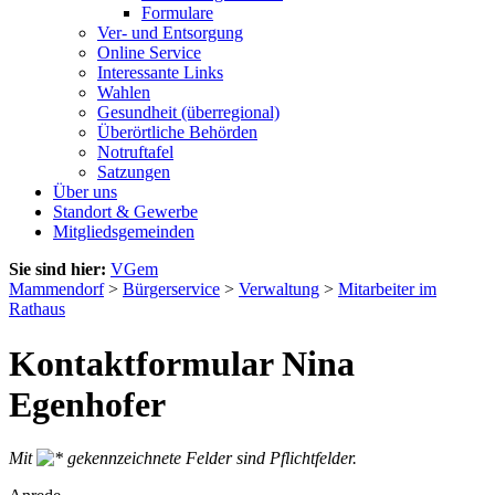
Formulare
Ver- und Entsorgung
Online Service
Interessante Links
Wahlen
Gesundheit (überregional)
Überörtliche Behörden
Notruftafel
Satzungen
Über uns
Standort & Gewerbe
Mitgliedsgemeinden
Sie sind hier:
VGem
Mammendorf
>
Bürgerservice
>
Verwaltung
>
Mitarbeiter im
Rathaus
Kontaktformular Nina
Egenhofer
Mit
gekennzeichnete Felder sind Pflichtfelder.