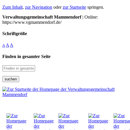
Zum Inhalt
,
zur Navigation
oder
zur Startseite
springen.
Verwaltungsgemeinschaft Mammendorf
| Online:
https://www.vgmammendorf.de/
Schriftgröße
A
A
A
Finden in gesamter Seite
suchen