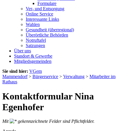
Formulare
Ver- und Entsorgung
Online Service
Interessante Links
Wahlen
Gesundheit (überregional)
Überörtliche Behörden
Notruftafel
Satzungen
Über uns
Standort & Gewerbe
Mitgliedsgemeinden
Sie sind hier:
VGem
Mammendorf
>
Bürgerservice
>
Verwaltung
>
Mitarbeiter im
Rathaus
Kontaktformular Nina
Egenhofer
Mit
gekennzeichnete Felder sind Pflichtfelder.