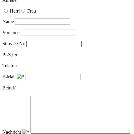
Anrede
Herr
|
Frau
Name
Vorname
Strasse / Nr.
PLZ,Ort
Telefon
E-Mail
Betreff
Nachricht