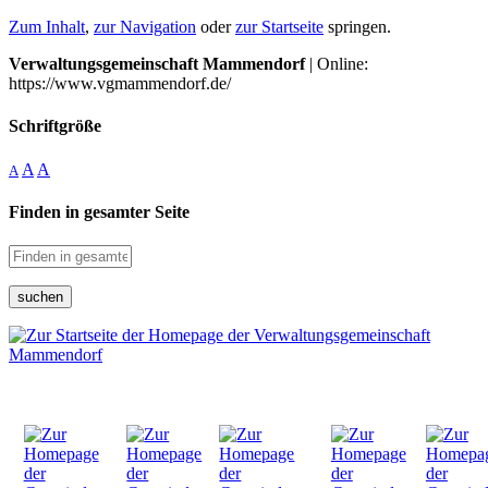
Zum Inhalt
,
zur Navigation
oder
zur Startseite
springen.
Verwaltungsgemeinschaft Mammendorf
| Online:
https://www.vgmammendorf.de/
Schriftgröße
A
A
A
Finden in gesamter Seite
suchen