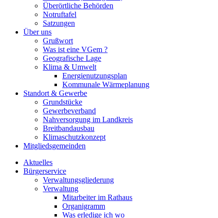
Überörtliche Behörden
Notruftafel
Satzungen
Über uns
Grußwort
Was ist eine VGem ?
Geografische Lage
Klima & Umwelt
Energienutzungsplan
Kommunale Wärmeplanung
Standort & Gewerbe
Grundstücke
Gewerbeverband
Nahversorgung im Landkreis
Breitbandausbau
Klimaschutzkonzept
Mitgliedsgemeinden
Aktuelles
Bürgerservice
Verwaltungsgliederung
Verwaltung
Mitarbeiter im Rathaus
Organigramm
Was erledige ich wo