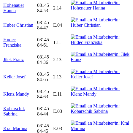
Hohenauer
08145
2.14
Hanna
84-53
08145
Huber Christian
E.04
84-47
Hudec
08145
1.11
Franziska
84-61
08145
Jilek Franz
2.13
84-36
08145
Keller Josef
2.13
84-65
08145
Klenz Mandy
E.11
84-63
Kobarschik
08145
E.03
Sabrina
84-44
08145
Kral Martina
E.03
84-45