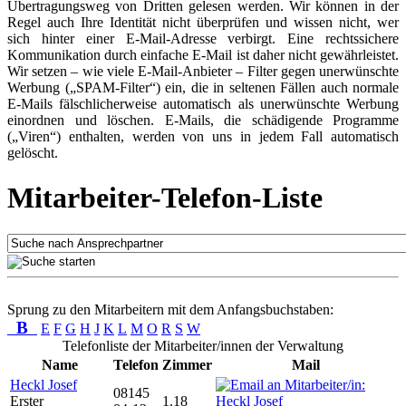
Übertragungsweg von Dritten gelesen werden. Wir können in der
Regel auch Ihre Identität nicht überprüfen und wissen nicht, wer
sich hinter einer E-Mail-Adresse verbirgt. Eine rechtssichere
Kommunikation durch einfache E-Mail ist daher nicht gewährleistet.
Wir setzen – wie viele E-Mail-Anbieter – Filter gegen unerwünschte
Werbung („SPAM-Filter“) ein, die in seltenen Fällen auch normale
E-Mails fälschlicherweise automatisch als unerwünschte Werbung
einordnen und löschen. E-Mails, die schädigende Programme
(„Viren“) enthalten, werden von uns in jedem Fall automatisch
gelöscht.
Mitarbeiter-Telefon-Liste
Sprung zu den Mitarbeitern mit dem Anfangsbuchstaben:
B
E
F
G
H
J
K
L
M
O
R
S
W
Telefonliste der Mitarbeiter/innen der Verwaltung
Name
Telefon
Zimmer
Mail
Heckl Josef
08145
Erster
1.18