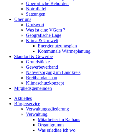
Überörtliche Behörden
Notruftafel
Satzungen
Über uns
Grußwort
Was ist eine VGem ?
Geografische Lage
Klima & Umwelt
Energienutzungsplan
Kommunale Wärmeplanung
Standort & Gewerbe
Grundstücke
Gewerbeverband
Nahversorgung im Landkreis
Breitbandausbau
Klimaschutzkonzept
Mitgliedsgemeinden
Aktuelles
Bürgerservice
Verwaltungsgliederung
Verwaltung
Mitarbeiter im Rathaus
Organigramm
Was erledige ich wo