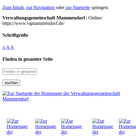
Zum Inhalt
,
zur Navigation
oder
zur Startseite
springen.
Verwaltungsgemeinschaft Mammendorf
| Online:
https://www.vgmammendorf.de/
Schriftgröße
A
A
A
Finden in gesamter Seite
suchen