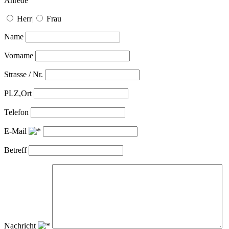
Anrede
Herr
|
Frau
Name
Vorname
Strasse / Nr.
PLZ,Ort
Telefon
E-Mail
Betreff
Nachricht