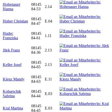
Hohenauer
08145
2.14
Hanna
84-53
08145
Huber Christian
E.04
84-47
Hudec
08145
1.11
Franziska
84-61
08145
Jilek Franz
2.13
84-36
08145
Keller Josef
2.13
84-65
08145
Klenz Mandy
E.11
84-63
Kobarschik
08145
E.03
Sabrina
84-44
08145
Kral Martina
E.03
84-45