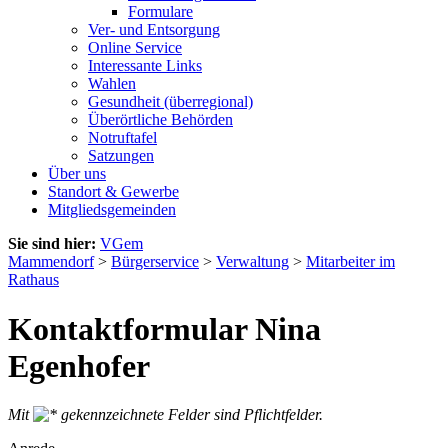
Formulare
Ver- und Entsorgung
Online Service
Interessante Links
Wahlen
Gesundheit (überregional)
Überörtliche Behörden
Notruftafel
Satzungen
Über uns
Standort & Gewerbe
Mitgliedsgemeinden
Sie sind hier:
VGem
Mammendorf
>
Bürgerservice
>
Verwaltung
>
Mitarbeiter im
Rathaus
Kontaktformular Nina
Egenhofer
Mit
gekennzeichnete Felder sind Pflichtfelder.