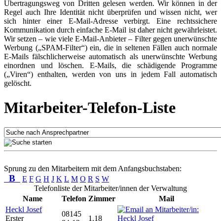
Übertragungsweg von Dritten gelesen werden. Wir können in der
Regel auch Ihre Identität nicht überprüfen und wissen nicht, wer
sich hinter einer E-Mail-Adresse verbirgt. Eine rechtssichere
Kommunikation durch einfache E-Mail ist daher nicht gewährleistet.
Wir setzen – wie viele E-Mail-Anbieter – Filter gegen unerwünschte
Werbung („SPAM-Filter“) ein, die in seltenen Fällen auch normale
E-Mails fälschlicherweise automatisch als unerwünschte Werbung
einordnen und löschen. E-Mails, die schädigende Programme
(„Viren“) enthalten, werden von uns in jedem Fall automatisch
gelöscht.
Mitarbeiter-Telefon-Liste
Sprung zu den Mitarbeitern mit dem Anfangsbuchstaben:
B
E
F
G
H
J
K
L
M
O
R
S
W
Telefonliste der Mitarbeiter/innen der Verwaltung
Name
Telefon
Zimmer
Mail
Heckl Josef
08145
Erster
1.18