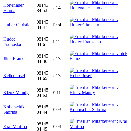
Hohenauer
08145
2.14
Hanna
84-53
08145
Huber Christian
E.04
84-47
Hudec
08145
1.11
Franziska
84-61
08145
Jilek Franz
2.13
84-36
08145
Keller Josef
2.13
84-65
08145
Klenz Mandy
E.11
84-63
Kobarschik
08145
E.03
Sabrina
84-44
08145
Kral Martina
E.03
84-45