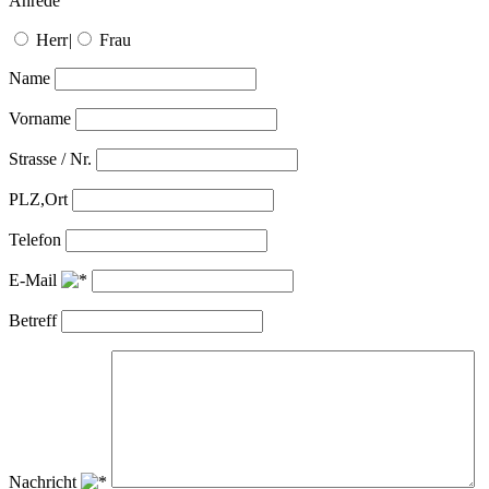
Anrede
Herr
|
Frau
Name
Vorname
Strasse / Nr.
PLZ,Ort
Telefon
E-Mail
Betreff
Nachricht