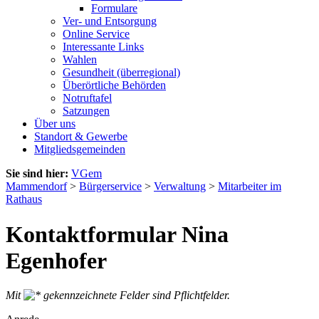
Formulare
Ver- und Entsorgung
Online Service
Interessante Links
Wahlen
Gesundheit (überregional)
Überörtliche Behörden
Notruftafel
Satzungen
Über uns
Standort & Gewerbe
Mitgliedsgemeinden
Sie sind hier:
VGem
Mammendorf
>
Bürgerservice
>
Verwaltung
>
Mitarbeiter im
Rathaus
Kontaktformular Nina
Egenhofer
Mit
gekennzeichnete Felder sind Pflichtfelder.