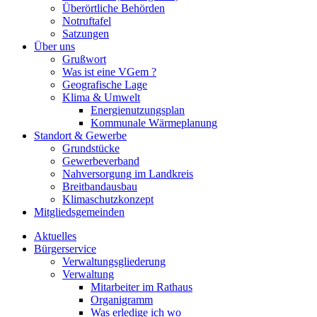
Überörtliche Behörden
Notruftafel
Satzungen
Über uns
Grußwort
Was ist eine VGem ?
Geografische Lage
Klima & Umwelt
Energienutzungsplan
Kommunale Wärmeplanung
Standort & Gewerbe
Grundstücke
Gewerbeverband
Nahversorgung im Landkreis
Breitbandausbau
Klimaschutzkonzept
Mitgliedsgemeinden
Aktuelles
Bürgerservice
Verwaltungsgliederung
Verwaltung
Mitarbeiter im Rathaus
Organigramm
Was erledige ich wo