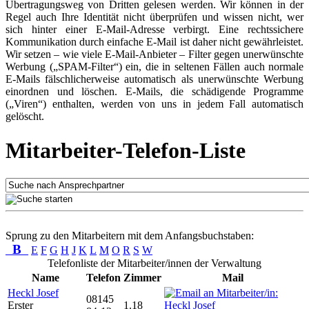
Übertragungsweg von Dritten gelesen werden. Wir können in der
Regel auch Ihre Identität nicht überprüfen und wissen nicht, wer
sich hinter einer E-Mail-Adresse verbirgt. Eine rechtssichere
Kommunikation durch einfache E-Mail ist daher nicht gewährleistet.
Wir setzen – wie viele E-Mail-Anbieter – Filter gegen unerwünschte
Werbung („SPAM-Filter“) ein, die in seltenen Fällen auch normale
E-Mails fälschlicherweise automatisch als unerwünschte Werbung
einordnen und löschen. E-Mails, die schädigende Programme
(„Viren“) enthalten, werden von uns in jedem Fall automatisch
gelöscht.
Mitarbeiter-Telefon-Liste
Sprung zu den Mitarbeitern mit dem Anfangsbuchstaben:
B
E
F
G
H
J
K
L
M
O
R
S
W
Telefonliste der Mitarbeiter/innen der Verwaltung
Name
Telefon
Zimmer
Mail
Heckl Josef
08145
Erster
1.18