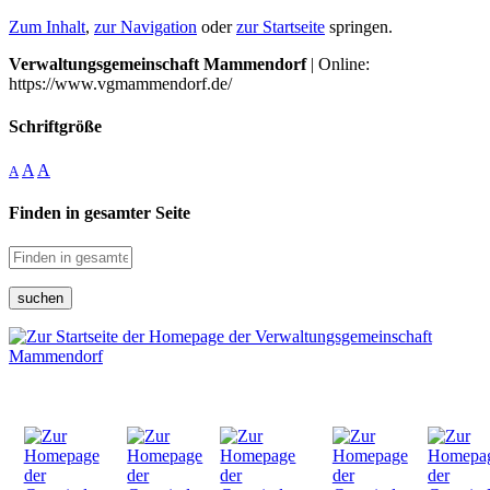
Zum Inhalt
,
zur Navigation
oder
zur Startseite
springen.
Verwaltungsgemeinschaft Mammendorf
| Online:
https://www.vgmammendorf.de/
Schriftgröße
A
A
A
Finden in gesamter Seite
suchen