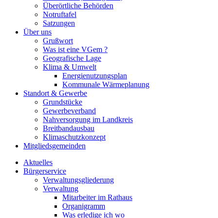
Überörtliche Behörden
Notruftafel
Satzungen
Über uns
Grußwort
Was ist eine VGem ?
Geografische Lage
Klima & Umwelt
Energienutzungsplan
Kommunale Wärmeplanung
Standort & Gewerbe
Grundstücke
Gewerbeverband
Nahversorgung im Landkreis
Breitbandausbau
Klimaschutzkonzept
Mitgliedsgemeinden
Aktuelles
Bürgerservice
Verwaltungsgliederung
Verwaltung
Mitarbeiter im Rathaus
Organigramm
Was erledige ich wo