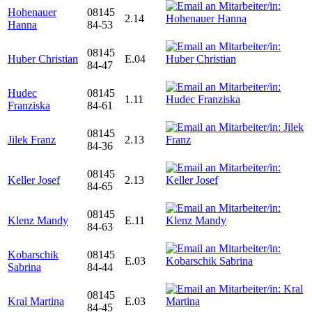
Hohenauer
08145
2.14
Hanna
84-53
08145
Huber Christian
E.04
84-47
Hudec
08145
1.11
Franziska
84-61
08145
Jilek Franz
2.13
84-36
08145
Keller Josef
2.13
84-65
08145
Klenz Mandy
E.11
84-63
Kobarschik
08145
E.03
Sabrina
84-44
08145
Kral Martina
E.03
84-45