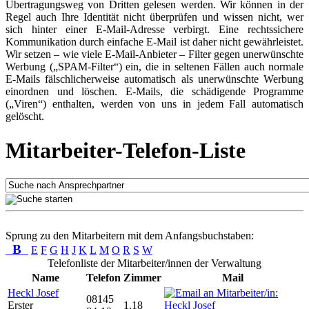
Übertragungsweg von Dritten gelesen werden. Wir können in der
Regel auch Ihre Identität nicht überprüfen und wissen nicht, wer
sich hinter einer E-Mail-Adresse verbirgt. Eine rechtssichere
Kommunikation durch einfache E-Mail ist daher nicht gewährleistet.
Wir setzen – wie viele E-Mail-Anbieter – Filter gegen unerwünschte
Werbung („SPAM-Filter“) ein, die in seltenen Fällen auch normale
E-Mails fälschlicherweise automatisch als unerwünschte Werbung
einordnen und löschen. E-Mails, die schädigende Programme
(„Viren“) enthalten, werden von uns in jedem Fall automatisch
gelöscht.
Mitarbeiter-Telefon-Liste
Sprung zu den Mitarbeitern mit dem Anfangsbuchstaben:
B
E
F
G
H
J
K
L
M
O
R
S
W
Telefonliste der Mitarbeiter/innen der Verwaltung
Name
Telefon
Zimmer
Mail
Heckl Josef
08145
Erster
1.18