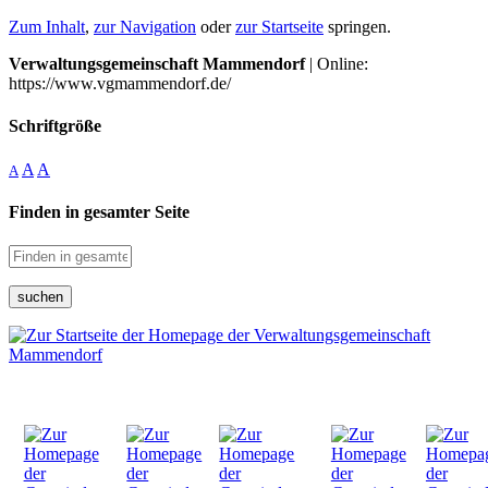
Zum Inhalt
,
zur Navigation
oder
zur Startseite
springen.
Verwaltungsgemeinschaft Mammendorf
| Online:
https://www.vgmammendorf.de/
Schriftgröße
A
A
A
Finden in gesamter Seite
suchen