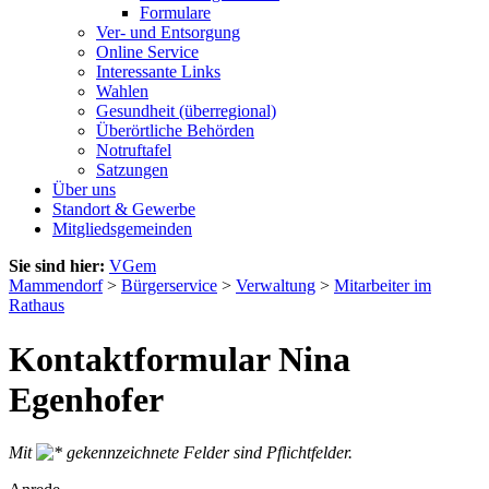
Formulare
Ver- und Entsorgung
Online Service
Interessante Links
Wahlen
Gesundheit (überregional)
Überörtliche Behörden
Notruftafel
Satzungen
Über uns
Standort & Gewerbe
Mitgliedsgemeinden
Sie sind hier:
VGem
Mammendorf
>
Bürgerservice
>
Verwaltung
>
Mitarbeiter im
Rathaus
Kontaktformular Nina
Egenhofer
Mit
gekennzeichnete Felder sind Pflichtfelder.