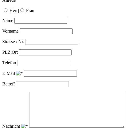
Anrede
Herr
|
Frau
Name
Vorname
Strasse / Nr.
PLZ,Ort
Telefon
E-Mail
Betreff
Nachricht