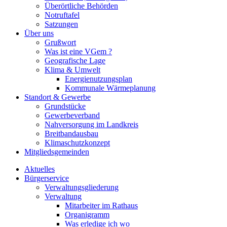
Überörtliche Behörden
Notruftafel
Satzungen
Über uns
Grußwort
Was ist eine VGem ?
Geografische Lage
Klima & Umwelt
Energienutzungsplan
Kommunale Wärmeplanung
Standort & Gewerbe
Grundstücke
Gewerbeverband
Nahversorgung im Landkreis
Breitbandausbau
Klimaschutzkonzept
Mitgliedsgemeinden
Aktuelles
Bürgerservice
Verwaltungsgliederung
Verwaltung
Mitarbeiter im Rathaus
Organigramm
Was erledige ich wo