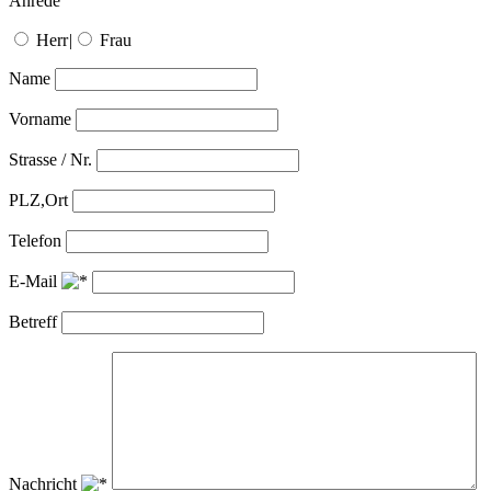
Anrede
Herr
|
Frau
Name
Vorname
Strasse / Nr.
PLZ,Ort
Telefon
E-Mail
Betreff
Nachricht