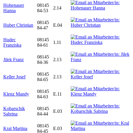
Hohenauer
08145
2.14
Hanna
84-53
08145
Huber Christian
E.04
84-47
Hudec
08145
1.11
Franziska
84-61
08145
Jilek Franz
2.13
84-36
08145
Keller Josef
2.13
84-65
08145
Klenz Mandy
E.11
84-63
Kobarschik
08145
E.03
Sabrina
84-44
08145
Kral Martina
E.03
84-45