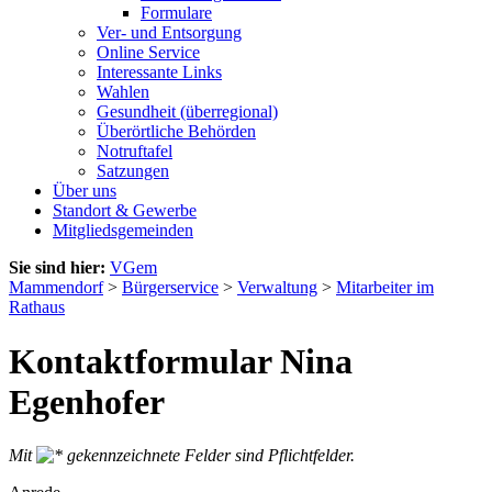
Formulare
Ver- und Entsorgung
Online Service
Interessante Links
Wahlen
Gesundheit (überregional)
Überörtliche Behörden
Notruftafel
Satzungen
Über uns
Standort & Gewerbe
Mitgliedsgemeinden
Sie sind hier:
VGem
Mammendorf
>
Bürgerservice
>
Verwaltung
>
Mitarbeiter im
Rathaus
Kontaktformular Nina
Egenhofer
Mit
gekennzeichnete Felder sind Pflichtfelder.