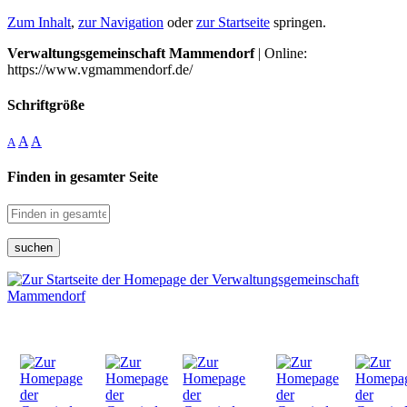
Zum Inhalt
,
zur Navigation
oder
zur Startseite
springen.
Verwaltungsgemeinschaft Mammendorf
| Online:
https://www.vgmammendorf.de/
Schriftgröße
A
A
A
Finden in gesamter Seite
suchen