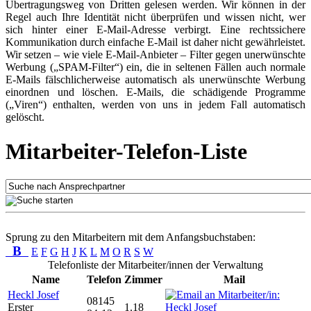
Übertragungsweg von Dritten gelesen werden. Wir können in der
Regel auch Ihre Identität nicht überprüfen und wissen nicht, wer
sich hinter einer E-Mail-Adresse verbirgt. Eine rechtssichere
Kommunikation durch einfache E-Mail ist daher nicht gewährleistet.
Wir setzen – wie viele E-Mail-Anbieter – Filter gegen unerwünschte
Werbung („SPAM-Filter“) ein, die in seltenen Fällen auch normale
E-Mails fälschlicherweise automatisch als unerwünschte Werbung
einordnen und löschen. E-Mails, die schädigende Programme
(„Viren“) enthalten, werden von uns in jedem Fall automatisch
gelöscht.
Mitarbeiter-Telefon-Liste
Sprung zu den Mitarbeitern mit dem Anfangsbuchstaben:
B
E
F
G
H
J
K
L
M
O
R
S
W
Telefonliste der Mitarbeiter/innen der Verwaltung
Name
Telefon
Zimmer
Mail
Heckl Josef
08145
Erster
1.18