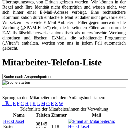
Übertragungsweg von Dritten gelesen werden. Wir können in der
Regel auch Ihre Identität nicht überprüfen und wissen nicht, wer
sich hinter einer E-Mail-Adresse verbirgt. Eine rechtssichere
Kommunikation durch einfache E-Mail ist daher nicht gewährleistet.
Wir setzen – wie viele E-Mail-Anbieter – Filter gegen unerwünschte
Werbung („SPAM-Filter“) ein, die in seltenen Fällen auch normale
E-Mails fälschlicherweise automatisch als unerwünschte Werbung
einordnen und löschen. E-Mails, die schädigende Programme
(„Viren“) enthalten, werden von uns in jedem Fall automatisch
gelöscht.
Mitarbeiter-Telefon-Liste
Sprung zu den Mitarbeitern mit dem Anfangsbuchstaben:
B
E
F
G
H
J
K
L
M
O
R
S
W
Telefonliste der Mitarbeiter/innen der Verwaltung
Name
Telefon
Zimmer
Mail
Heckl Josef
08145
Erster
1.18