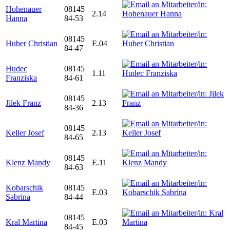
Hohenauer
08145
2.14
Hanna
84-53
08145
Huber Christian
E.04
84-47
Hudec
08145
1.11
Franziska
84-61
08145
Jilek Franz
2.13
84-36
08145
Keller Josef
2.13
84-65
08145
Klenz Mandy
E.11
84-63
Kobarschik
08145
E.03
Sabrina
84-44
08145
Kral Martina
E.03
84-45