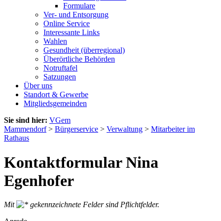
Formulare
Ver- und Entsorgung
Online Service
Interessante Links
Wahlen
Gesundheit (überregional)
Überörtliche Behörden
Notruftafel
Satzungen
Über uns
Standort & Gewerbe
Mitgliedsgemeinden
Sie sind hier:
VGem
Mammendorf
>
Bürgerservice
>
Verwaltung
>
Mitarbeiter im
Rathaus
Kontaktformular Nina
Egenhofer
Mit
gekennzeichnete Felder sind Pflichtfelder.