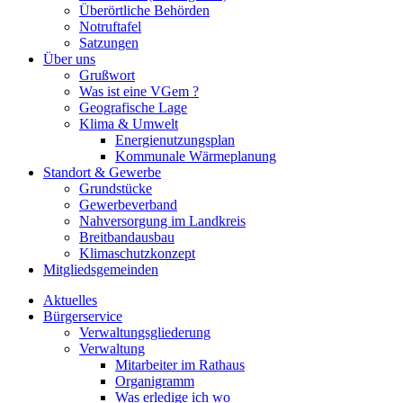
Überörtliche Behörden
Notruftafel
Satzungen
Über uns
Grußwort
Was ist eine VGem ?
Geografische Lage
Klima & Umwelt
Energienutzungsplan
Kommunale Wärmeplanung
Standort & Gewerbe
Grundstücke
Gewerbeverband
Nahversorgung im Landkreis
Breitbandausbau
Klimaschutzkonzept
Mitgliedsgemeinden
Aktuelles
Bürgerservice
Verwaltungsgliederung
Verwaltung
Mitarbeiter im Rathaus
Organigramm
Was erledige ich wo