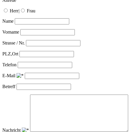
Anrede
Herr
|
Frau
Name
Vorname
Strasse / Nr.
PLZ,Ort
Telefon
E-Mail
Betreff
Nachricht