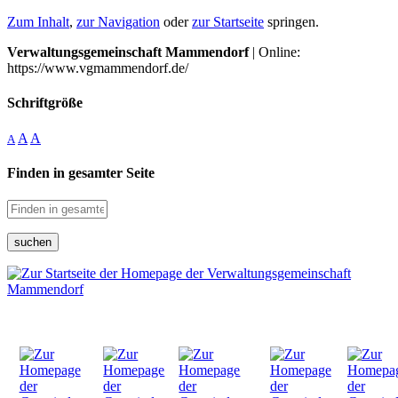
Zum Inhalt
,
zur Navigation
oder
zur Startseite
springen.
Verwaltungsgemeinschaft Mammendorf
| Online:
https://www.vgmammendorf.de/
Schriftgröße
A
A
A
Finden in gesamter Seite
suchen