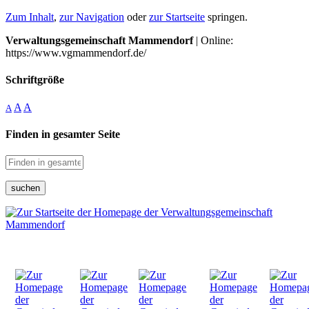
Zum Inhalt
,
zur Navigation
oder
zur Startseite
springen.
Verwaltungsgemeinschaft Mammendorf
| Online:
https://www.vgmammendorf.de/
Schriftgröße
A
A
A
Finden in gesamter Seite
suchen