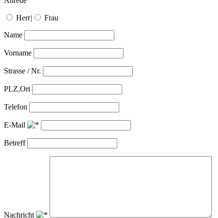
Anrede
Herr
|
Frau
Name
Vorname
Strasse / Nr.
PLZ,Ort
Telefon
E-Mail
Betreff
Nachricht