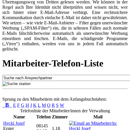
Übertragungsweg von Dritten gelesen werden. Wir können in der
Regel auch Ihre Identität nicht überprüfen und wissen nicht, wer
sich hinter einer E-Mail-Adresse verbirgt. Eine rechtssichere
Kommunikation durch einfache E-Mail ist daher nicht gewährleistet.
Wir setzen – wie viele E-Mail-Anbieter – Filter gegen unerwünschte
Werbung („SPAM-Filter“) ein, die in seltenen Fällen auch normale
E-Mails fälschlicherweise automatisch als unerwünschte Werbung
einordnen und löschen. E-Mails, die schädigende Programme
(„Viren“) enthalten, werden von uns in jedem Fall automatisch
gelöscht.
Mitarbeiter-Telefon-Liste
Sprung zu den Mitarbeitern mit dem Anfangsbuchstaben:
B
E
F
G
H
J
K
L
M
O
R
S
W
Telefonliste der Mitarbeiter/innen der Verwaltung
Name
Telefon
Zimmer
Mail
Heckl Josef
08145
Erster
1.18