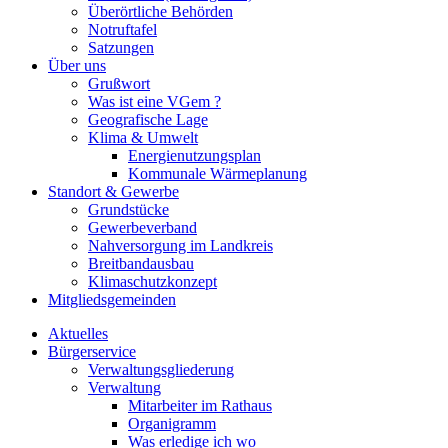
Überörtliche Behörden
Notruftafel
Satzungen
Über uns
Grußwort
Was ist eine VGem ?
Geografische Lage
Klima & Umwelt
Energienutzungsplan
Kommunale Wärmeplanung
Standort & Gewerbe
Grundstücke
Gewerbeverband
Nahversorgung im Landkreis
Breitbandausbau
Klimaschutzkonzept
Mitgliedsgemeinden
Aktuelles
Bürgerservice
Verwaltungsgliederung
Verwaltung
Mitarbeiter im Rathaus
Organigramm
Was erledige ich wo