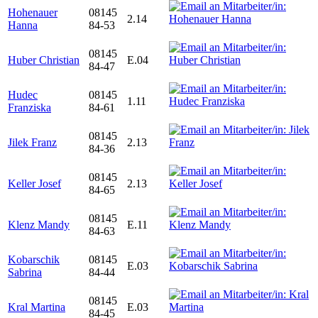
Hohenauer
08145
2.14
Hanna
84-53
08145
Huber Christian
E.04
84-47
Hudec
08145
1.11
Franziska
84-61
08145
Jilek Franz
2.13
84-36
08145
Keller Josef
2.13
84-65
08145
Klenz Mandy
E.11
84-63
Kobarschik
08145
E.03
Sabrina
84-44
08145
Kral Martina
E.03
84-45