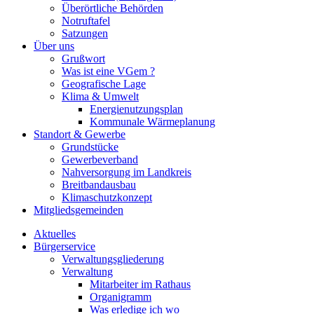
Überörtliche Behörden
Notruftafel
Satzungen
Über uns
Grußwort
Was ist eine VGem ?
Geografische Lage
Klima & Umwelt
Energienutzungsplan
Kommunale Wärmeplanung
Standort & Gewerbe
Grundstücke
Gewerbeverband
Nahversorgung im Landkreis
Breitbandausbau
Klimaschutzkonzept
Mitgliedsgemeinden
Aktuelles
Bürgerservice
Verwaltungsgliederung
Verwaltung
Mitarbeiter im Rathaus
Organigramm
Was erledige ich wo