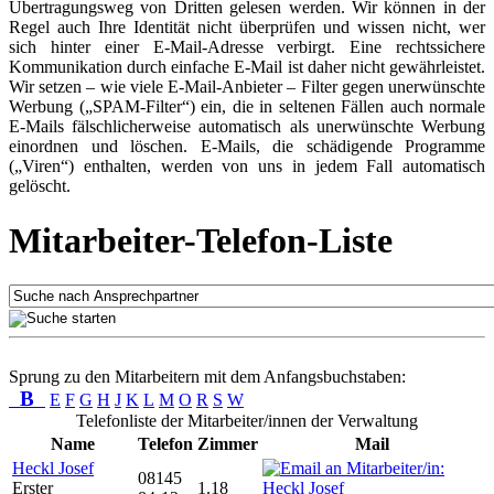
Übertragungsweg von Dritten gelesen werden. Wir können in der
Regel auch Ihre Identität nicht überprüfen und wissen nicht, wer
sich hinter einer E-Mail-Adresse verbirgt. Eine rechtssichere
Kommunikation durch einfache E-Mail ist daher nicht gewährleistet.
Wir setzen – wie viele E-Mail-Anbieter – Filter gegen unerwünschte
Werbung („SPAM-Filter“) ein, die in seltenen Fällen auch normale
E-Mails fälschlicherweise automatisch als unerwünschte Werbung
einordnen und löschen. E-Mails, die schädigende Programme
(„Viren“) enthalten, werden von uns in jedem Fall automatisch
gelöscht.
Mitarbeiter-Telefon-Liste
Sprung zu den Mitarbeitern mit dem Anfangsbuchstaben:
B
E
F
G
H
J
K
L
M
O
R
S
W
Telefonliste der Mitarbeiter/innen der Verwaltung
Name
Telefon
Zimmer
Mail
Heckl Josef
08145
Erster
1.18