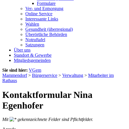
Formulare
Ver- und Entsorgung
Online Service
Interessante Links
Wahlen
Gesundheit (überregional)
Überörtliche Behörden
Notruftafel
Satzungen
Über uns
Standort & Gewerbe
Mitgliedsgemeinden
Sie sind hier:
VGem
Mammendorf
>
Bürgerservice
>
Verwaltung
>
Mitarbeiter im
Rathaus
Kontaktformular Nina
Egenhofer
Mit
gekennzeichnete Felder sind Pflichtfelder.