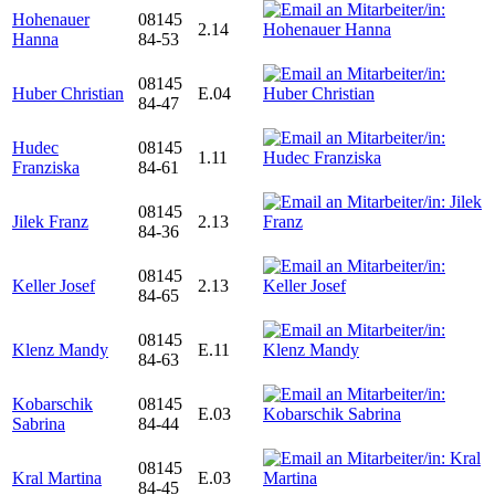
Hohenauer
08145
2.14
Hanna
84-53
08145
Huber Christian
E.04
84-47
Hudec
08145
1.11
Franziska
84-61
08145
Jilek Franz
2.13
84-36
08145
Keller Josef
2.13
84-65
08145
Klenz Mandy
E.11
84-63
Kobarschik
08145
E.03
Sabrina
84-44
08145
Kral Martina
E.03
84-45