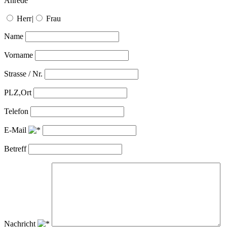
Anrede
Herr
|
Frau
Name
Vorname
Strasse / Nr.
PLZ,Ort
Telefon
E-Mail
Betreff
Nachricht