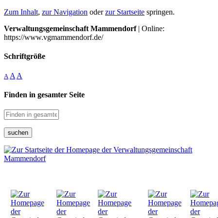
Zum Inhalt
,
zur Navigation
oder
zur Startseite
springen.
Verwaltungsgemeinschaft Mammendorf
| Online:
https://www.vgmammendorf.de/
Schriftgröße
A
A
A
Finden in gesamter Seite
suchen