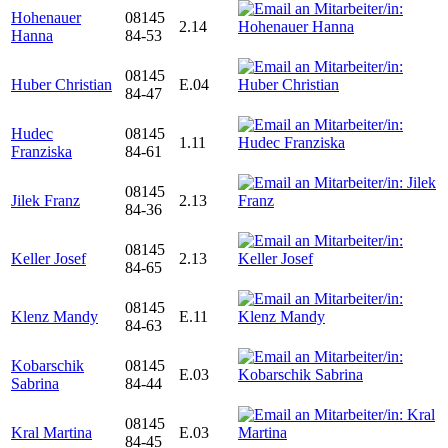
Hohenauer
08145
2.14
Hanna
84-53
08145
Huber Christian
E.04
84-47
Hudec
08145
1.11
Franziska
84-61
08145
Jilek Franz
2.13
84-36
08145
Keller Josef
2.13
84-65
08145
Klenz Mandy
E.11
84-63
Kobarschik
08145
E.03
Sabrina
84-44
08145
Kral Martina
E.03
84-45