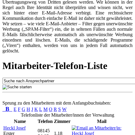
Übertragungsweg von Dritten gelesen werden. Wir können in der
Regel auch Ihre Identität nicht überprüfen und wissen nicht, wer
sich hinter einer E-Mail-Adresse verbirgt. Eine rechtssichere
Kommunikation durch einfache E-Mail ist daher nicht gewährleistet.
Wir setzen – wie viele E-Mail-Anbieter – Filter gegen unerwünschte
Werbung („SPAM-Filter“) ein, die in seltenen Fällen auch normale
E-Mails fälschlicherweise automatisch als unerwünschte Werbung
einordnen und löschen. E-Mails, die schädigende Programme
(„Viren“) enthalten, werden von uns in jedem Fall automatisch
gelöscht.
Mitarbeiter-Telefon-Liste
Sprung zu den Mitarbeitern mit dem Anfangsbuchstaben:
B
E
F
G
H
J
K
L
M
O
R
S
W
Telefonliste der Mitarbeiter/innen der Verwaltung
Name
Telefon
Zimmer
Mail
Heckl Josef
08145
Erster
1.18