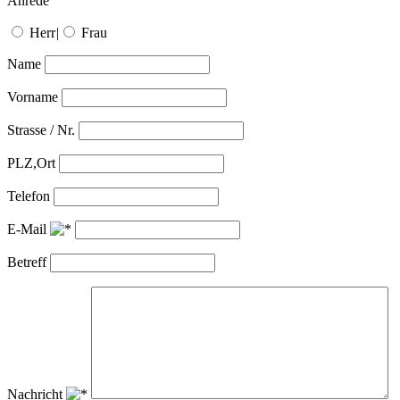
Anrede
Herr
|
Frau
Name
Vorname
Strasse / Nr.
PLZ,Ort
Telefon
E-Mail
Betreff
Nachricht