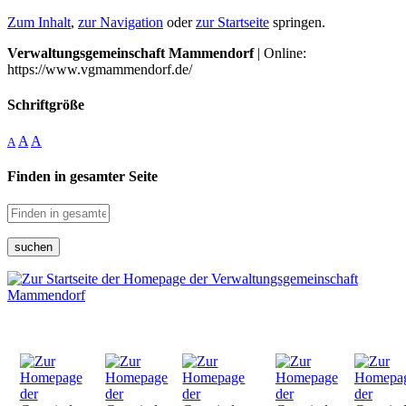
Zum Inhalt
,
zur Navigation
oder
zur Startseite
springen.
Verwaltungsgemeinschaft Mammendorf
| Online:
https://www.vgmammendorf.de/
Schriftgröße
A
A
A
Finden in gesamter Seite
suchen