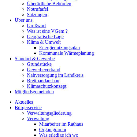
Überörtliche Behörden
Notruftafel
Satzungen
Über uns
Grußwort
Was ist eine VGem ?
Geografische Lage
Klima & Umwelt
Energienutzungsplan
Kommunale Wärmeplanung
Standort & Gewerbe
Grundstücke
Gewerbeverband
Nahversorgung im Landkreis
Breitbandausbau
Klimaschutzkonzept
Mitgliedsgemeinden
Aktuelles
Bürgerservice
Verwaltungsgliederung
Verwaltung
Mitarbeiter im Rathaus
Organigramm
Was erledige ich wo