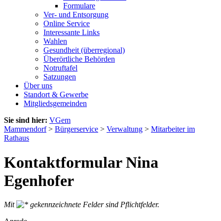
Formulare
Ver- und Entsorgung
Online Service
Interessante Links
Wahlen
Gesundheit (überregional)
Überörtliche Behörden
Notruftafel
Satzungen
Über uns
Standort & Gewerbe
Mitgliedsgemeinden
Sie sind hier:
VGem
Mammendorf
>
Bürgerservice
>
Verwaltung
>
Mitarbeiter im
Rathaus
Kontaktformular Nina
Egenhofer
Mit
gekennzeichnete Felder sind Pflichtfelder.