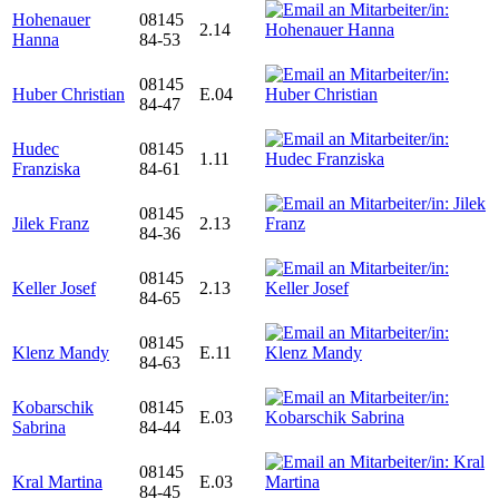
Hohenauer
08145
2.14
Hanna
84-53
08145
Huber Christian
E.04
84-47
Hudec
08145
1.11
Franziska
84-61
08145
Jilek Franz
2.13
84-36
08145
Keller Josef
2.13
84-65
08145
Klenz Mandy
E.11
84-63
Kobarschik
08145
E.03
Sabrina
84-44
08145
Kral Martina
E.03
84-45