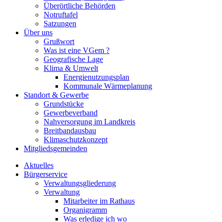
Überörtliche Behörden
Notruftafel
Satzungen
Über uns
Grußwort
Was ist eine VGem ?
Geografische Lage
Klima & Umwelt
Energienutzungsplan
Kommunale Wärmeplanung
Standort & Gewerbe
Grundstücke
Gewerbeverband
Nahversorgung im Landkreis
Breitbandausbau
Klimaschutzkonzept
Mitgliedsgemeinden
Aktuelles
Bürgerservice
Verwaltungsgliederung
Verwaltung
Mitarbeiter im Rathaus
Organigramm
Was erledige ich wo