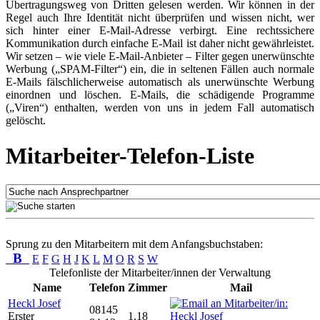
Übertragungsweg von Dritten gelesen werden. Wir können in der
Regel auch Ihre Identität nicht überprüfen und wissen nicht, wer
sich hinter einer E-Mail-Adresse verbirgt. Eine rechtssichere
Kommunikation durch einfache E-Mail ist daher nicht gewährleistet.
Wir setzen – wie viele E-Mail-Anbieter – Filter gegen unerwünschte
Werbung („SPAM-Filter“) ein, die in seltenen Fällen auch normale
E-Mails fälschlicherweise automatisch als unerwünschte Werbung
einordnen und löschen. E-Mails, die schädigende Programme
(„Viren“) enthalten, werden von uns in jedem Fall automatisch
gelöscht.
Mitarbeiter-Telefon-Liste
Sprung zu den Mitarbeitern mit dem Anfangsbuchstaben:
B
E
F
G
H
J
K
L
M
O
R
S
W
Telefonliste der Mitarbeiter/innen der Verwaltung
Name
Telefon
Zimmer
Mail
Heckl Josef
08145
Erster
1.18