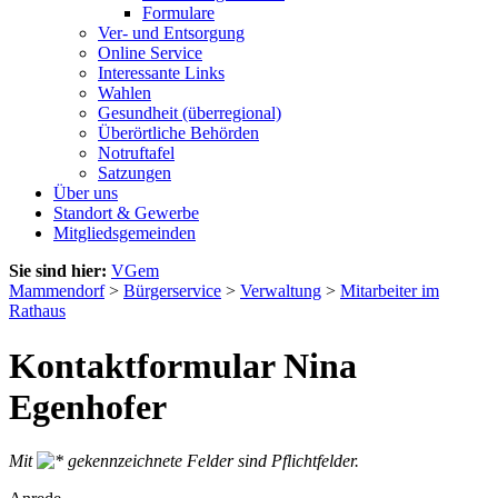
Formulare
Ver- und Entsorgung
Online Service
Interessante Links
Wahlen
Gesundheit (überregional)
Überörtliche Behörden
Notruftafel
Satzungen
Über uns
Standort & Gewerbe
Mitgliedsgemeinden
Sie sind hier:
VGem
Mammendorf
>
Bürgerservice
>
Verwaltung
>
Mitarbeiter im
Rathaus
Kontaktformular Nina
Egenhofer
Mit
gekennzeichnete Felder sind Pflichtfelder.