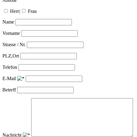
Anrede
Herr
|
Frau
Name
Vorname
Strasse / Nr.
PLZ,Ort
Telefon
E-Mail
Betreff
Nachricht