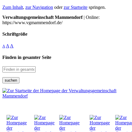
Zum Inhalt
,
zur Navigation
oder
zur Startseite
springen.
Verwaltungsgemeinschaft Mammendorf
| Online:
https://www.vgmammendorf.de/
Schriftgröße
A
A
A
Finden in gesamter Seite
suchen