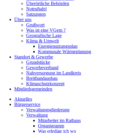
Überörtliche Behörden
Notruftafel
Satzungen
Über uns
Grußwort
Was ist eine VGem ?
Geografische Lage
Klima & Umwelt
Energienutzungsplan
Kommunale Wärmeplanung
Standort & Gewerbe
Grundstücke
Gewerbeverband
Nahversorgung im Landkreis
Breitbandausbau
Klimaschutzkonzept
Mitgliedsgemeinden
Aktuelles
Bürgerservice
Verwaltungsgliederung
Verwaltung
Mitarbeiter im Rathaus
Organigramm
Was erledige ich wo