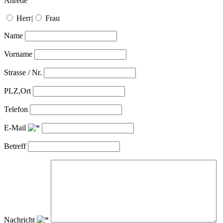
Anrede
Herr
|
Frau
Name
Vorname
Strasse / Nr.
PLZ,Ort
Telefon
E-Mail
Betreff
Nachricht