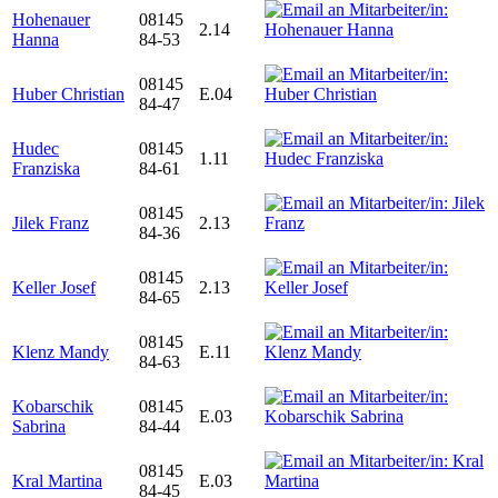
Hohenauer
08145
2.14
Hanna
84-53
08145
Huber Christian
E.04
84-47
Hudec
08145
1.11
Franziska
84-61
08145
Jilek Franz
2.13
84-36
08145
Keller Josef
2.13
84-65
08145
Klenz Mandy
E.11
84-63
Kobarschik
08145
E.03
Sabrina
84-44
08145
Kral Martina
E.03
84-45