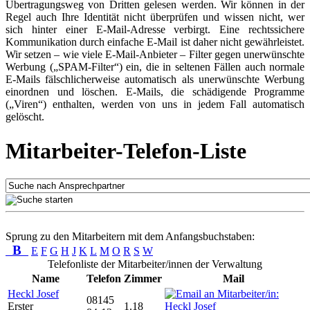
Übertragungsweg von Dritten gelesen werden. Wir können in der
Regel auch Ihre Identität nicht überprüfen und wissen nicht, wer
sich hinter einer E-Mail-Adresse verbirgt. Eine rechtssichere
Kommunikation durch einfache E-Mail ist daher nicht gewährleistet.
Wir setzen – wie viele E-Mail-Anbieter – Filter gegen unerwünschte
Werbung („SPAM-Filter“) ein, die in seltenen Fällen auch normale
E-Mails fälschlicherweise automatisch als unerwünschte Werbung
einordnen und löschen. E-Mails, die schädigende Programme
(„Viren“) enthalten, werden von uns in jedem Fall automatisch
gelöscht.
Mitarbeiter-Telefon-Liste
Sprung zu den Mitarbeitern mit dem Anfangsbuchstaben:
B
E
F
G
H
J
K
L
M
O
R
S
W
Telefonliste der Mitarbeiter/innen der Verwaltung
Name
Telefon
Zimmer
Mail
Heckl Josef
08145
Erster
1.18