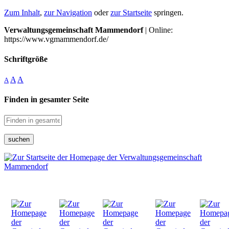
Zum Inhalt
,
zur Navigation
oder
zur Startseite
springen.
Verwaltungsgemeinschaft Mammendorf
| Online:
https://www.vgmammendorf.de/
Schriftgröße
A
A
A
Finden in gesamter Seite
suchen