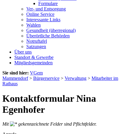
Formulare
Ver- und Entsorgung
Online Service
Interessante Links
Wahlen
Gesundheit (überregional)
Überörtliche Behörden
Notruftafel
Satzungen
Über uns
Standort & Gewerbe
Mitgliedsgemeinden
Sie sind hier:
VGem
Mammendorf
>
Bürgerservice
>
Verwaltung
>
Mitarbeiter im
Rathaus
Kontaktformular Nina
Egenhofer
Mit
gekennzeichnete Felder sind Pflichtfelder.