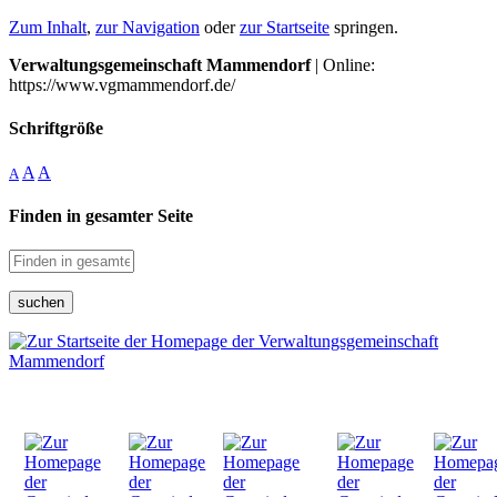
Zum Inhalt
,
zur Navigation
oder
zur Startseite
springen.
Verwaltungsgemeinschaft Mammendorf
| Online:
https://www.vgmammendorf.de/
Schriftgröße
A
A
A
Finden in gesamter Seite
suchen