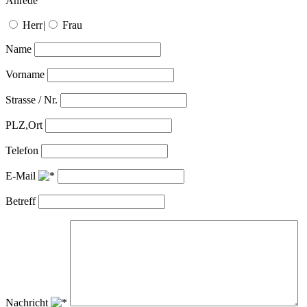
Anrede
Herr
|
Frau
Name
Vorname
Strasse / Nr.
PLZ,Ort
Telefon
E-Mail
Betreff
Nachricht