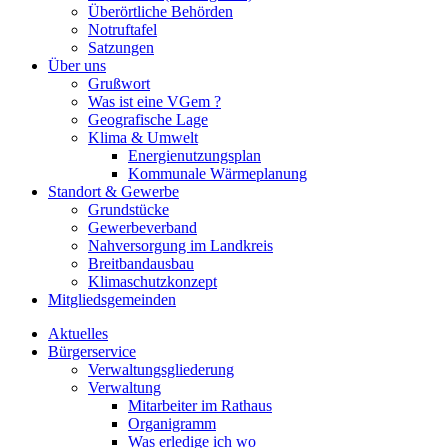
Überörtliche Behörden
Notruftafel
Satzungen
Über uns
Grußwort
Was ist eine VGem ?
Geografische Lage
Klima & Umwelt
Energienutzungsplan
Kommunale Wärmeplanung
Standort & Gewerbe
Grundstücke
Gewerbeverband
Nahversorgung im Landkreis
Breitbandausbau
Klimaschutzkonzept
Mitgliedsgemeinden
Aktuelles
Bürgerservice
Verwaltungsgliederung
Verwaltung
Mitarbeiter im Rathaus
Organigramm
Was erledige ich wo