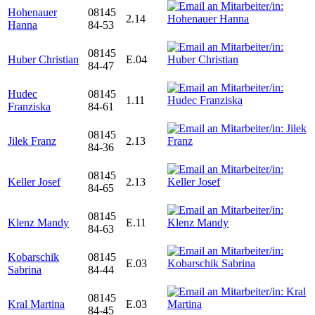
Hohenauer
08145
2.14
Hanna
84-53
08145
Huber Christian
E.04
84-47
Hudec
08145
1.11
Franziska
84-61
08145
Jilek Franz
2.13
84-36
08145
Keller Josef
2.13
84-65
08145
Klenz Mandy
E.11
84-63
Kobarschik
08145
E.03
Sabrina
84-44
08145
Kral Martina
E.03
84-45