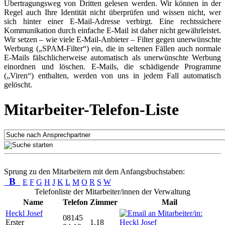
Übertragungsweg von Dritten gelesen werden. Wir können in der
Regel auch Ihre Identität nicht überprüfen und wissen nicht, wer
sich hinter einer E-Mail-Adresse verbirgt. Eine rechtssichere
Kommunikation durch einfache E-Mail ist daher nicht gewährleistet.
Wir setzen – wie viele E-Mail-Anbieter – Filter gegen unerwünschte
Werbung („SPAM-Filter“) ein, die in seltenen Fällen auch normale
E-Mails fälschlicherweise automatisch als unerwünschte Werbung
einordnen und löschen. E-Mails, die schädigende Programme
(„Viren“) enthalten, werden von uns in jedem Fall automatisch
gelöscht.
Mitarbeiter-Telefon-Liste
Sprung zu den Mitarbeitern mit dem Anfangsbuchstaben:
B
E
F
G
H
J
K
L
M
O
R
S
W
Telefonliste der Mitarbeiter/innen der Verwaltung
Name
Telefon
Zimmer
Mail
Heckl Josef
08145
Erster
1.18