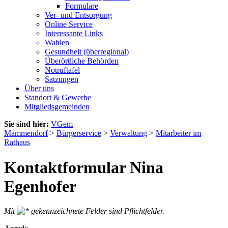
Formulare
Ver- und Entsorgung
Online Service
Interessante Links
Wahlen
Gesundheit (überregional)
Überörtliche Behörden
Notruftafel
Satzungen
Über uns
Standort & Gewerbe
Mitgliedsgemeinden
Sie sind hier:
VGem
Mammendorf
>
Bürgerservice
>
Verwaltung
>
Mitarbeiter im
Rathaus
Kontaktformular Nina
Egenhofer
Mit
gekennzeichnete Felder sind Pflichtfelder.