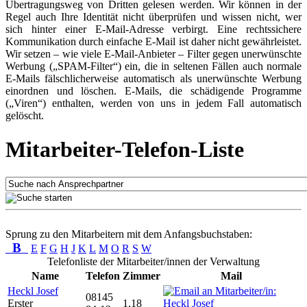
Übertragungsweg von Dritten gelesen werden. Wir können in der
Regel auch Ihre Identität nicht überprüfen und wissen nicht, wer
sich hinter einer E-Mail-Adresse verbirgt. Eine rechtssichere
Kommunikation durch einfache E-Mail ist daher nicht gewährleistet.
Wir setzen – wie viele E-Mail-Anbieter – Filter gegen unerwünschte
Werbung („SPAM-Filter“) ein, die in seltenen Fällen auch normale
E-Mails fälschlicherweise automatisch als unerwünschte Werbung
einordnen und löschen. E-Mails, die schädigende Programme
(„Viren“) enthalten, werden von uns in jedem Fall automatisch
gelöscht.
Mitarbeiter-Telefon-Liste
Sprung zu den Mitarbeitern mit dem Anfangsbuchstaben:
B
E
F
G
H
J
K
L
M
O
R
S
W
Telefonliste der Mitarbeiter/innen der Verwaltung
Name
Telefon
Zimmer
Mail
Heckl Josef
08145
Erster
1.18