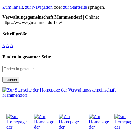
Zum Inhalt
,
zur Navigation
oder
zur Startseite
springen.
Verwaltungsgemeinschaft Mammendorf
| Online:
https://www.vgmammendorf.de/
Schriftgröße
A
A
A
Finden in gesamter Seite
suchen