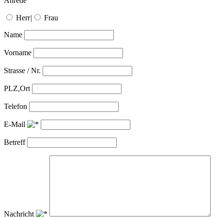
Anrede
Herr
|
Frau
Name
Vorname
Strasse / Nr.
PLZ,Ort
Telefon
E-Mail
Betreff
Nachricht