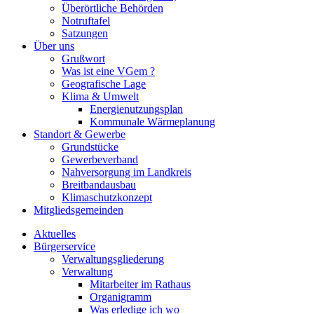
Überörtliche Behörden
Notruftafel
Satzungen
Über uns
Grußwort
Was ist eine VGem ?
Geografische Lage
Klima & Umwelt
Energienutzungsplan
Kommunale Wärmeplanung
Standort & Gewerbe
Grundstücke
Gewerbeverband
Nahversorgung im Landkreis
Breitbandausbau
Klimaschutzkonzept
Mitgliedsgemeinden
Aktuelles
Bürgerservice
Verwaltungsgliederung
Verwaltung
Mitarbeiter im Rathaus
Organigramm
Was erledige ich wo