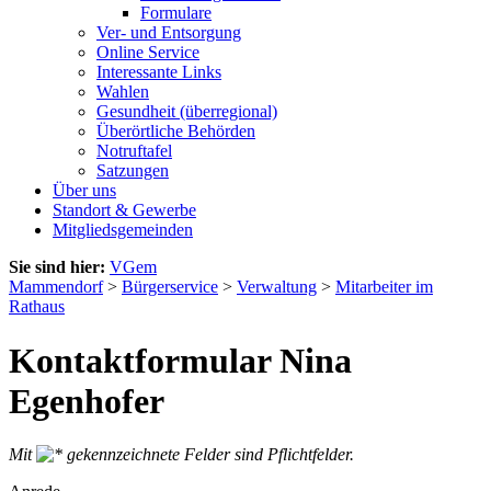
Formulare
Ver- und Entsorgung
Online Service
Interessante Links
Wahlen
Gesundheit (überregional)
Überörtliche Behörden
Notruftafel
Satzungen
Über uns
Standort & Gewerbe
Mitgliedsgemeinden
Sie sind hier:
VGem
Mammendorf
>
Bürgerservice
>
Verwaltung
>
Mitarbeiter im
Rathaus
Kontaktformular Nina
Egenhofer
Mit
gekennzeichnete Felder sind Pflichtfelder.