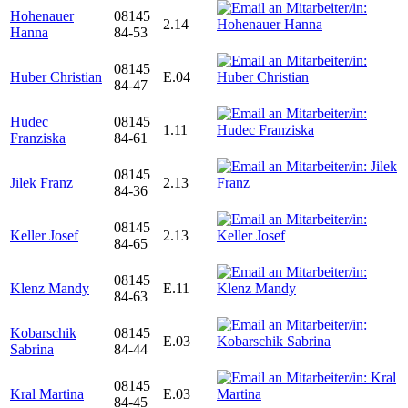
Hohenauer
08145
2.14
Hanna
84-53
08145
Huber Christian
E.04
84-47
Hudec
08145
1.11
Franziska
84-61
08145
Jilek Franz
2.13
84-36
08145
Keller Josef
2.13
84-65
08145
Klenz Mandy
E.11
84-63
Kobarschik
08145
E.03
Sabrina
84-44
08145
Kral Martina
E.03
84-45