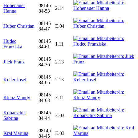
Hohenauer
08145
2.14
Hanna
84-53
08145
Huber Christian
E.04
84-47
Hudec
08145
1.11
Franziska
84-61
08145
Jilek Franz
2.13
84-36
08145
Keller Josef
2.13
84-65
08145
Klenz Mandy
E.11
84-63
Kobarschik
08145
E.03
Sabrina
84-44
08145
Kral Martina
E.03
84-45