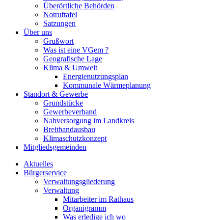
Überörtliche Behörden
Notruftafel
Satzungen
Über uns
Grußwort
Was ist eine VGem ?
Geografische Lage
Klima & Umwelt
Energienutzungsplan
Kommunale Wärmeplanung
Standort & Gewerbe
Grundstücke
Gewerbeverband
Nahversorgung im Landkreis
Breitbandausbau
Klimaschutzkonzept
Mitgliedsgemeinden
Aktuelles
Bürgerservice
Verwaltungsgliederung
Verwaltung
Mitarbeiter im Rathaus
Organigramm
Was erledige ich wo