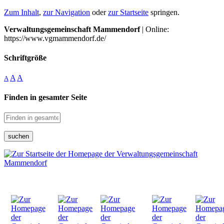
Zum Inhalt
,
zur Navigation
oder
zur Startseite
springen.
Verwaltungsgemeinschaft Mammendorf
| Online:
https://www.vgmammendorf.de/
Schriftgröße
A
A
A
Finden in gesamter Seite
suchen