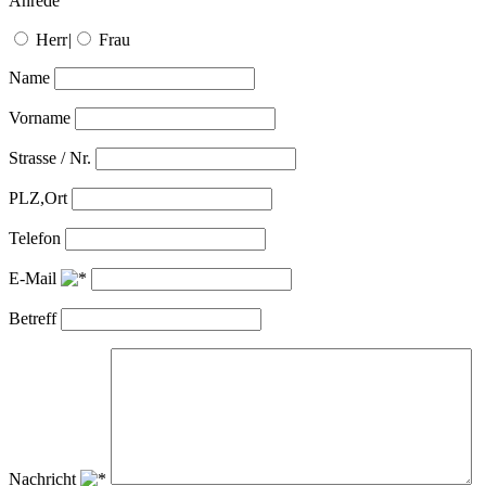
Anrede
Herr
|
Frau
Name
Vorname
Strasse / Nr.
PLZ,Ort
Telefon
E-Mail
Betreff
Nachricht