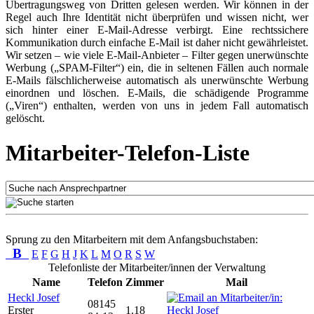
Übertragungsweg von Dritten gelesen werden. Wir können in der
Regel auch Ihre Identität nicht überprüfen und wissen nicht, wer
sich hinter einer E-Mail-Adresse verbirgt. Eine rechtssichere
Kommunikation durch einfache E-Mail ist daher nicht gewährleistet.
Wir setzen – wie viele E-Mail-Anbieter – Filter gegen unerwünschte
Werbung („SPAM-Filter“) ein, die in seltenen Fällen auch normale
E-Mails fälschlicherweise automatisch als unerwünschte Werbung
einordnen und löschen. E-Mails, die schädigende Programme
(„Viren“) enthalten, werden von uns in jedem Fall automatisch
gelöscht.
Mitarbeiter-Telefon-Liste
Sprung zu den Mitarbeitern mit dem Anfangsbuchstaben:
B
E
F
G
H
J
K
L
M
O
R
S
W
Telefonliste der Mitarbeiter/innen der Verwaltung
Name
Telefon
Zimmer
Mail
Heckl Josef
08145
Erster
1.18