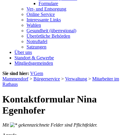
Formulare
Ver- und Entsorgung
Online Service
Interessante Links
Wahlen
Gesundheit (überregional)
Überörtliche Behörden
Notruftafel
Satzungen
Über uns
Standort & Gewerbe
Mitgliedsgemeinden
Sie sind hier:
VGem
Mammendorf
>
Bürgerservice
>
Verwaltung
>
Mitarbeiter im
Rathaus
Kontaktformular Nina
Egenhofer
Mit
gekennzeichnete Felder sind Pflichtfelder.