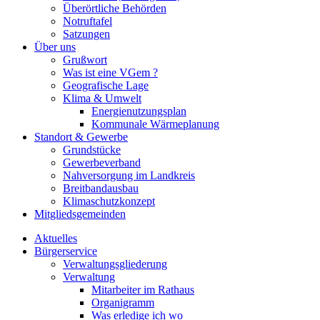
Überörtliche Behörden
Notruftafel
Satzungen
Über uns
Grußwort
Was ist eine VGem ?
Geografische Lage
Klima & Umwelt
Energienutzungsplan
Kommunale Wärmeplanung
Standort & Gewerbe
Grundstücke
Gewerbeverband
Nahversorgung im Landkreis
Breitbandausbau
Klimaschutzkonzept
Mitgliedsgemeinden
Aktuelles
Bürgerservice
Verwaltungsgliederung
Verwaltung
Mitarbeiter im Rathaus
Organigramm
Was erledige ich wo