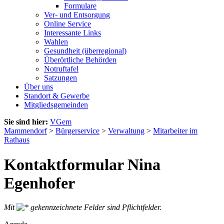
Formulare
Ver- und Entsorgung
Online Service
Interessante Links
Wahlen
Gesundheit (überregional)
Überörtliche Behörden
Notruftafel
Satzungen
Über uns
Standort & Gewerbe
Mitgliedsgemeinden
Sie sind hier:
VGem
Mammendorf
>
Bürgerservice
>
Verwaltung
>
Mitarbeiter im
Rathaus
Kontaktformular Nina
Egenhofer
Mit
gekennzeichnete Felder sind Pflichtfelder.