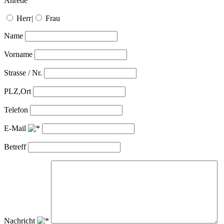
Anrede
Herr
|
Frau
Name
Vorname
Strasse / Nr.
PLZ,Ort
Telefon
E-Mail
Betreff
Nachricht