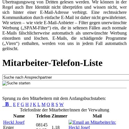
Übertragungsweg von Dritten gelesen werden. Wir können in der
Regel auch Ihre Identität nicht überprüfen und wissen nicht, wer
sich hinter einer E-Mail-Adresse verbirgt. Eine rechtssichere
Kommunikation durch einfache E-Mail ist daher nicht gewährleistet.
Wir setzen – wie viele E-Mail-Anbieter – Filter gegen unerwünschte
Werbung („SPAM-Filter“) ein, die in seltenen Fällen auch normale
E-Mails fälschlicherweise automatisch als unerwünschte Werbung
einordnen und löschen. E-Mails, die schädigende Programme
(„Viren“) enthalten, werden von uns in jedem Fall automatisch
gelöscht.
Mitarbeiter-Telefon-Liste
Sprung zu den Mitarbeitern mit dem Anfangsbuchstaben:
B
E
F
G
H
J
K
L
M
O
R
S
W
Telefonliste der Mitarbeiter/innen der Verwaltung
Name
Telefon
Zimmer
Mail
Heckl Josef
08145
Erster
1.18