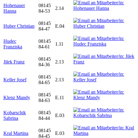
Hohenauer
08145
2.14
Hanna
84-53
08145
Huber Christian
E.04
84-47
Hudec
08145
1.11
Franziska
84-61
08145
Jilek Franz
2.13
84-36
08145
Keller Josef
2.13
84-65
08145
Klenz Mandy
E.11
84-63
Kobarschik
08145
E.03
Sabrina
84-44
08145
Kral Martina
E.03
84-45