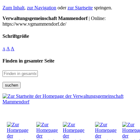
Zum Inhalt
,
zur Navigation
oder
zur Startseite
springen.
Verwaltungsgemeinschaft Mammendorf
| Online:
https://www.vgmammendorf.de/
Schriftgröße
A
A
A
Finden in gesamter Seite
suchen