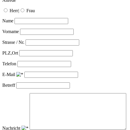
Anrede
Herr
|
Frau
Name
Vorname
Strasse / Nr.
PLZ,Ort
Telefon
E-Mail
Betreff
Nachricht