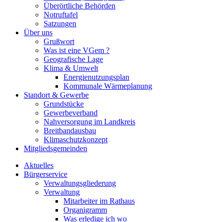
Überörtliche Behörden
Notruftafel
Satzungen
Über uns
Grußwort
Was ist eine VGem ?
Geografische Lage
Klima & Umwelt
Energienutzungsplan
Kommunale Wärmeplanung
Standort & Gewerbe
Grundstücke
Gewerbeverband
Nahversorgung im Landkreis
Breitbandausbau
Klimaschutzkonzept
Mitgliedsgemeinden
Aktuelles
Bürgerservice
Verwaltungsgliederung
Verwaltung
Mitarbeiter im Rathaus
Organigramm
Was erledige ich wo