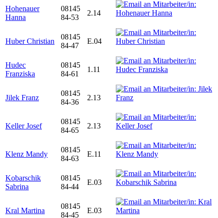
Hohenauer
08145
2.14
Hanna
84-53
08145
Huber Christian
E.04
84-47
Hudec
08145
1.11
Franziska
84-61
08145
Jilek Franz
2.13
84-36
08145
Keller Josef
2.13
84-65
08145
Klenz Mandy
E.11
84-63
Kobarschik
08145
E.03
Sabrina
84-44
08145
Kral Martina
E.03
84-45