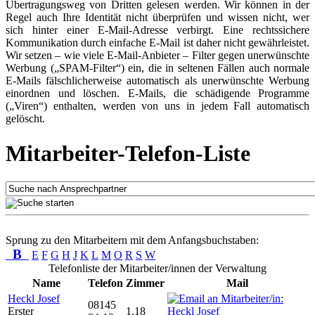
Übertragungsweg von Dritten gelesen werden. Wir können in der
Regel auch Ihre Identität nicht überprüfen und wissen nicht, wer
sich hinter einer E-Mail-Adresse verbirgt. Eine rechtssichere
Kommunikation durch einfache E-Mail ist daher nicht gewährleistet.
Wir setzen – wie viele E-Mail-Anbieter – Filter gegen unerwünschte
Werbung („SPAM-Filter“) ein, die in seltenen Fällen auch normale
E-Mails fälschlicherweise automatisch als unerwünschte Werbung
einordnen und löschen. E-Mails, die schädigende Programme
(„Viren“) enthalten, werden von uns in jedem Fall automatisch
gelöscht.
Mitarbeiter-Telefon-Liste
Sprung zu den Mitarbeitern mit dem Anfangsbuchstaben:
B
E
F
G
H
J
K
L
M
O
R
S
W
Telefonliste der Mitarbeiter/innen der Verwaltung
Name
Telefon
Zimmer
Mail
Heckl Josef
08145
Erster
1.18