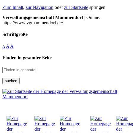
Zum Inhalt
,
zur Navigation
oder
zur Startseite
springen.
Verwaltungsgemeinschaft Mammendorf
| Online:
https://www.vgmammendorf.de/
Schriftgröße
A
A
A
Finden in gesamter Seite
suchen