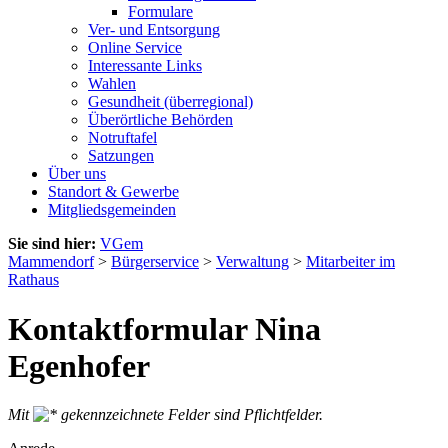
Formulare
Ver- und Entsorgung
Online Service
Interessante Links
Wahlen
Gesundheit (überregional)
Überörtliche Behörden
Notruftafel
Satzungen
Über uns
Standort & Gewerbe
Mitgliedsgemeinden
Sie sind hier:
VGem
Mammendorf
>
Bürgerservice
>
Verwaltung
>
Mitarbeiter im
Rathaus
Kontaktformular Nina
Egenhofer
Mit
gekennzeichnete Felder sind Pflichtfelder.